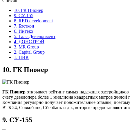
Список
10. ГК Пионер
9. СУ-155
8. RED development
7. Бэсткон
6. Интеко
5. Галс-Девелопмент
4. ДОНСТРОЙ
3. MR Group
2. Capital Group
1. ПИК
10.
ГК Пионер
ГК Пионер
открывает рейтинг самых надежных застройщиков Мо
счету девелопера более 1 миллиона квадратных метров жилой п
Компания регулярно получает положительные отзывы, поэтому
ВТБ 24, Совкобанк, Сбербанк и др., которые предоставляют ип
9.
СУ-155