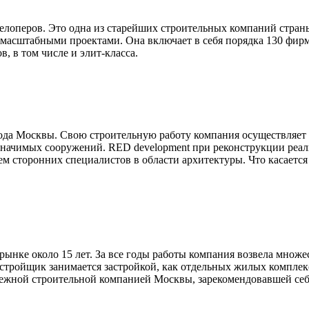
елоперов. Это одна из старейших строительных компаний страны,
 масштабными проектами. Она включает в себя порядка 130 фир
, в том числе и элит-класса.
ода Москвы. Свою строительную работу компания осуществляет в
 значимых сооружений. RED development при реконструкции реа
ием сторонних специалистов в области архитектуры. Что касаетс
рынке около 15 лет. За все годы работы компания возвела множ
астройщик занимается застройкой, как отдельных жилых комплек
адежной строительной компанией Москвы, зарекомендовавшей себ