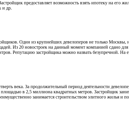
Застройщик предоставляет возможность взять ипотеку на его жил
 и др.
йщиков. Один из крупнейших девелоперов не только Москвы, но 
адей. Из 20 новостроек на данный момент компанией сдано для
ентров. Репутацию застройщика можно назвать безупречной. На 
етверть века. За продолжительный период деятельности девелоп
 площадью в 2,5 миллиона квадратных метров. Застройщик заним
преимущественно занимается строительством элитного жилья и по