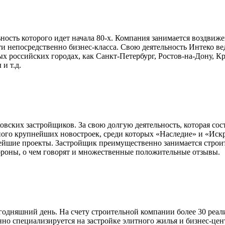
ность которого идет начала 80-х. Компания занимается воздви
епосредственно бизнес-класса. Свою деятельность Интеко ведет
 российских городах, как Санкт-Петербург, Ростов-на-Дону, Кра
и т.д.
ских застройщиков. За свою долгую деятельность, которая соста
ного крупнейших новостроек, среди которых «Наследие» и «Ис
ейшие проекты. Застройщик преимущественно занимается строит
тороны, о чем говорят и множественные положительные отзывы.
дняшний день. На счету строительной компании более 30 реали
 специализируется на застройке элитного жилья и бизнес-цент