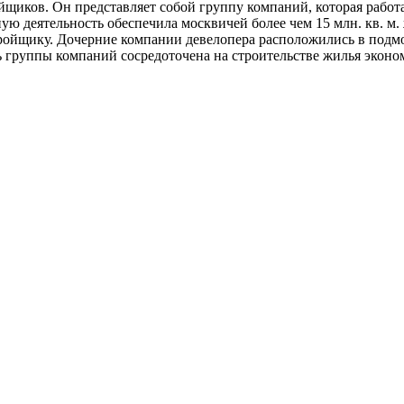
щиков. Он представляет собой группу компаний, которая работае
ю деятельность обеспечила москвичей более чем 15 млн. кв. м
тройщику. Дочерние компании девелопера расположились в подм
 группы компаний сосредоточена на строительстве жилья эконом