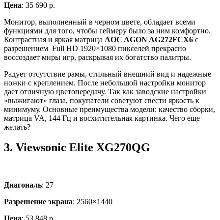
Цена
: 35 690 р.
Монитор, выполненный в черном цвете, обладает всеми
функциями для того, чтобы геймеру было за ним комфортно.
Контрастная и яркая матрица
AOC AGON AG272FCX6
с
разрешением Full HD 1920×1080 пикселей прекрасно
воссоздает миры игр, раскрывая их богатство палитры.
Радует отсутствие рамы, стильный внешний вид и надежные
ножки с креплением. После небольшой настройки монитор
дает отличную цветопередачу. Так как заводские настройки
«выжигают» глаза, покупатели советуют свести яркость к
минимуму. Основные преимущества модели: качество сборки,
матрица VA, 144 Гц и восхитительная картинка. Чего еще
желать?
3.
Viewsonic Elite XG270QG
Диагональ
: 27
Разрешение экрана
: 2560×1440
Цена
: 53 848 р.