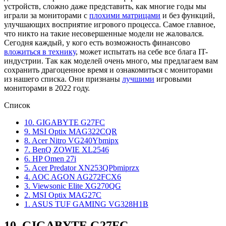
устройств, сложно даже представить, как многие годы мы
играли за мониторами с
плохими матрицами
и без функций,
улучшающих восприятие игрового процесса. Самое главное,
что никто на такие несовершенные модели не жаловался.
Сегодня каждый, у кого есть возможность финансово
вложиться в технику
, может испытать на себе все блага IT-
индустрии. Так как моделей очень много, мы предлагаем вам
сохранить драгоценное время и ознакомиться с мониторами
из нашего списка. Они признаны
лучшими
игровыми
мониторами в 2022 году.
Список
10. GIGABYTE G27FC
9. MSI Optix MAG322CQR
8. Acer Nitro VG240Ybmipx
7. BenQ ZOWIE XL2546
6. HP Omen 27i
5. Acer Predator XN253QPbmiprzx
4. AOC AGON AG272FCX6
3. Viewsonic Elite XG270QG
2. MSI Optix MAG27C
1. ASUS TUF GAMING VG328H1B
10.
GIGABYTE G27FC