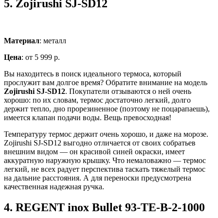
5.
Zojirushi SJ-SD12
Материал
: металл
Цена
: от 5 999 р.
Вы находитесь в поиск идеального термоса, который
прослужит вам долгое время? Обратите внимание на модель
Zojirushi SJ-SD12
. Покупатели отзываются о ней очень
хорошо: по их словам, термос достаточно легкий, долго
держит тепло, дно прорезиненное (поэтому не поцарапаешь),
имеется клапан подачи воды. Вещь превосходная!
Температуру термос держит очень хорошо, и даже на морозе.
Zojirushi SJ-SD12 выгодно отличается от своих собратьев
внешним видом — он красивой синей окраски, имеет
аккуратную наружную крышку. Что немаловажно — термос
легкий, не всех радует перспектива таскать тяжелый термос
на дальние расстояния. А для переноски предусмотрена
качественная надежная ручка.
4.
REGENT inox Bullet 93-TE-B-2-1000