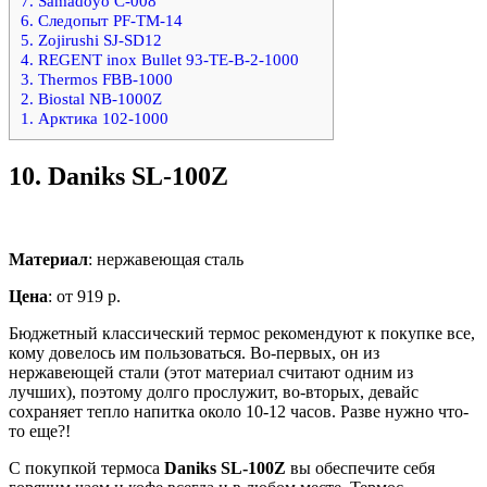
7. Samadoyo С-008
6. Следопыт PF-TM-14
5. Zojirushi SJ-SD12
4. REGENT inox Bullet 93-TE-B-2-1000
3. Thermos FBB-1000
2. Biostal NB-1000Z
1. Арктика 102-1000
10.
Daniks SL-100Z
Материал
: нержавеющая сталь
Цена
: от 919 р.
Бюджетный классический термос рекомендуют к покупке все,
кому довелось им пользоваться. Во-первых, он из
нержавеющей стали (этот материал считают одним из
лучших), поэтому долго прослужит, во-вторых, девайс
сохраняет тепло напитка около 10-12 часов. Разве нужно что-
то еще?!
С покупкой термоса
Daniks SL-100Z
вы обеспечите себя