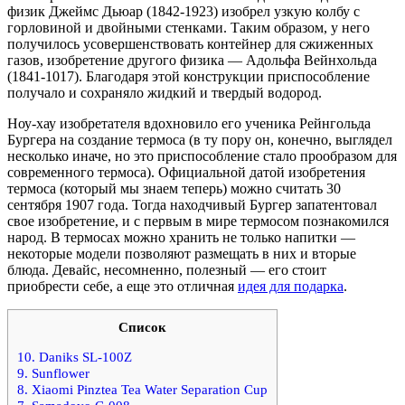
физик Джеймс Дьюар (1842-1923) изобрел узкую колбу с
горловиной и двойными стенками. Таким образом, у него
получилось усовершенствовать контейнер для сжиженных
газов, изобретение другого физика — Адольфа Вейнхольда
(1841-1017). Благодаря этой конструкции приспособление
получало и сохраняло жидкий и твердый водород.
Ноу-хау изобретателя вдохновило его ученика Рейнгольда
Бургера на создание термоса (в ту пору он, конечно, выглядел
несколько иначе, но это приспособление стало прообразом для
современного термоса). Официальной датой изобретения
термоса (который мы знаем теперь) можно считать 30
сентября 1907 года. Тогда находчивый Бургер запатентовал
свое изобретение, и с первым в мире термосом познакомился
народ. В термосах можно хранить не только напитки —
некоторые модели позволяют размещать в них и вторые
блюда. Девайс, несомненно, полезный — его стоит
приобрести себе, а еще это отличная
идея для подарка
.
Список
10. Daniks SL-100Z
9. Sunflower
8. Xiaomi Pinztea Tea Water Separation Cup