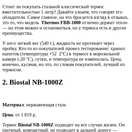
Стоит ли покупать стальной классический термос
вместительностью 1 литр? Давайте узнаем, что говорят его
обладатели. Самое главное, на что бросается взгляд в отзывах,
это то, что модель
Thermos FBB-1000
отлично держит тепло
— на этом можно и остановиться, но у термоса есть и другие
преимущества.
У него легкий вес (540 г.), жидкость не протекает через
пробку. Кто-то из покупателей провел тестирование: хранил
напиток (температуры +52 2°С) в термосе в морозильной
камере (-20 °С), сутки, и температура не изменилась. Цена,
конечно, кусачая, но это, по словам покупателей, лучший из
термосов.
2.
Biostal NB-1000Z
Материал
: нержавеющая сталь
Цена
: от 1 819 р.
Термос
Biostal NB-1000Z
подходит на все случаи жизни. Он
прочный, компактный, не подводит в дальней дороге —