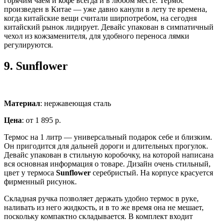
горячим чаем и кофе всегда и в любом месте. Термос
произведен в Китае — уже давно канули в лету те времена,
когда китайские вещи считали ширпотребом, на сегодня
китайский рынок лидирует. Девайс упакован в симпатичный
чехол из кожзаменителя, для удобного переноса лямки
регулируются.
9.
Sunflower
Материал
: нержавеющая сталь
Цена
: от 1 895 р.
Термос на 1 литр — универсальный подарок себе и близким.
Он пригодится для дальней дороги и длительных прогулок.
Девайс упакован в стильную коробочку, на которой написана
вся основная информация о товаре. Дизайн очень стильный,
цвет у термоса
Sunflower
серебристый. На корпусе красуется
фирменный рисунок.
Складная ручка позволяет держать удобно термос в руке,
наливать из него жидкость, и в то же время она не мешает,
поскольку компактно складывается. В комплект входит