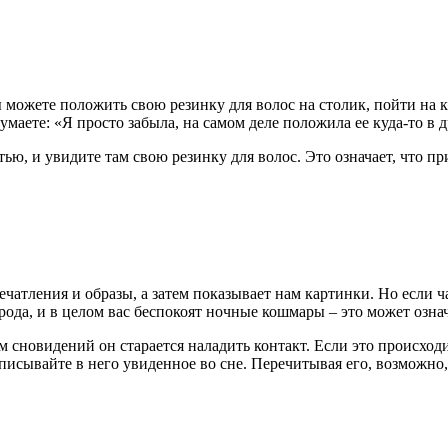
 можете положить свою резинку для волос на столик, пойти на 
умаете: «Я просто забыла, на самом деле положила ее куда-то в д
ю, и увидите там свою резинку для волос. Это означает, что пр
атления и образы, а затем показывает нам картинки. Но если ча
рода, и в целом вас беспокоят ночные кошмары – это может озна
м сновидений он старается наладить контакт. Если это происходи
писывайте в него увиденное во сне. Перечитывая его, возможно, 