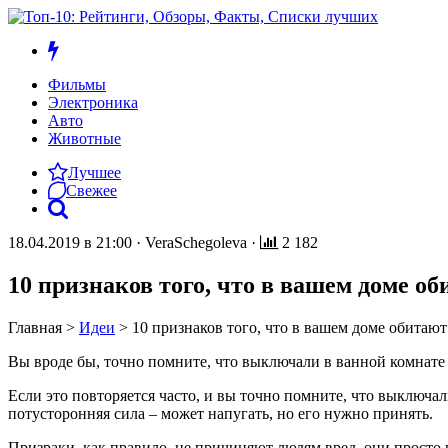
Фильмы
Электроника
Авто
Животные
Лучшее
Свежее
18.04.2019 в 21:00
·
VeraSchegoleva
·
2 182
10 признаков того, что в вашем доме о
Главная
>
Идеи
>
10 признаков того, что в вашем доме обитаю
Вы вроде бы, точно помните, что выключали в ванной комнате 
Если это повторяется часто, и вы точно помните, что выключал
потусторонняя сила – может напугать, но его нужно принять.
Призраки, как правило, не причиняют людям вред, они просто 