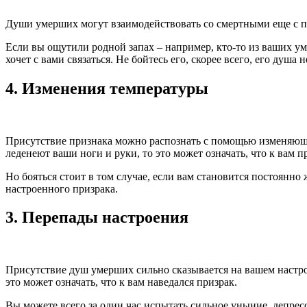
Души умерших могут взаимодействовать со смертными еще с по
Если вы ощутили родной запах – например, кто-то из ваших ум
хочет с вами связаться. Не бойтесь его, скорее всего, его душа
4.
Изменения температуры
Присутствие признака можно распознать с помощью изменяющей
леденеют ваши ноги и руки, то это может означать, что к вам п
Но бояться стоит в том случае, если вам становится постоянно
настроенного призрака.
3.
Перепады настроения
Присутствие душ умерших сильно сказывается на вашем настрое
это может означать, что к вам наведался призрак.
Вы можете всего за один час испытать сильное уныние, депрес