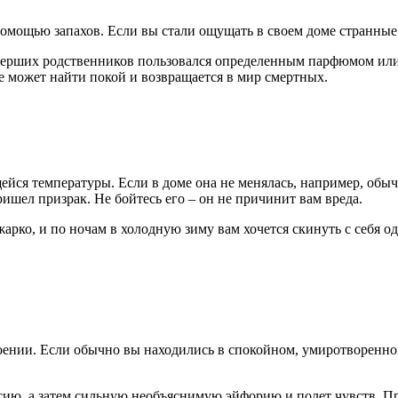
мощью запахов. Если вы стали ощущать в своем доме странные з
ерших родственников пользовался определенным парфюмом или ку
 не может найти покой и возвращается в мир смертных.
ся температуры. Если в доме она не менялась, например, обычн
ришел призрак. Не бойтесь его – он не причинит вам вреда.
 жарко, и по ночам в холодную зиму вам хочется скинуть с себя 
нии. Если обычно вы находились в спокойном, умиротворенном с
сию, а затем сильную необъяснимую эйфорию и полет чувств. Прос