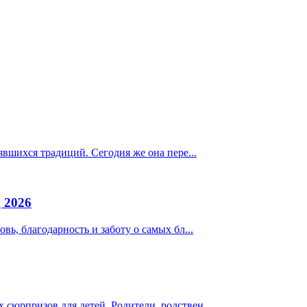
явшихся традиций. Сегодня же она пере...
 2026
вь, благодарность и заботу о самых бл...
сюрпризов для детей. Родители, родствен...