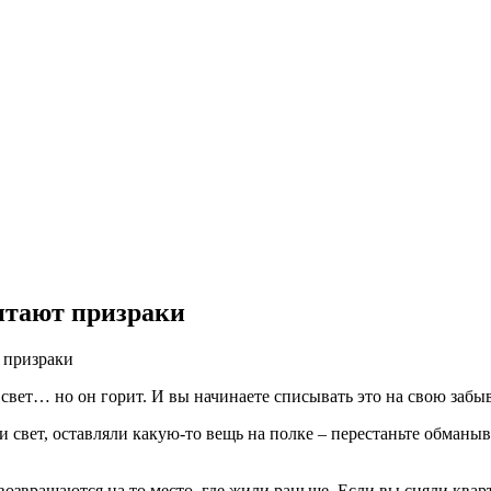
битают призраки
т призраки
свет… но он горит. И вы начинаете списывать это на свою забыв
и свет, оставляли какую-то вещь на полке – перестаньте обманыв
возвращаются на то место, где жили раньше. Если вы сняли ква