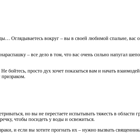
еды… Оглядываетесь вокруг – вы в своей любимой спальне, вас 
араспашку – все дело в том, что вас очень сильно напугал шепот
Не бойтесь, просто дух хочет показаться вам и начать взаимоде
с призраком.
етриваться, но вы не перестаете испытывать тяжесть в области 
 речку, чтобы посидеть у воды и освежиться.
зраки, и если вы хотите прогнать их – нужно вызвать священника