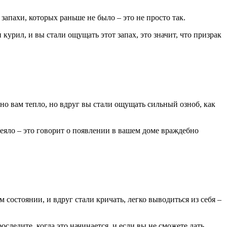
апахи, которых раньше не было – это не просто так.
рил, и вы стали ощущать этот запах, это значит, что призрак
о вам тепло, но вдруг вы стали ощущать сильный озноб, как
одеяло – это говорит о появлении в вашем доме враждебно
остоянии, и вдруг стали кричать, легко выводиться из себя –
ледите, когда это начинается, и если вы не сможете дать