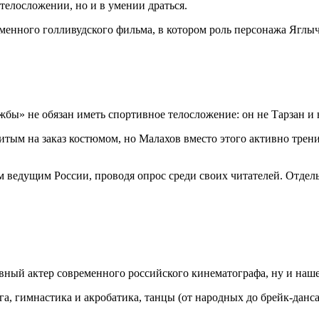
телосложении, но и в умении драться.
менного голливудского фильма, в котором роль персонажа Яглы
бы» не обязан иметь спортивное телосложение: он не Тарзан и 
тым на заказ костюмом, но Малахов вместо этого активно тренир
ведущим России, проводя опрос среди своих читателей. Отдель
ный актер современного российского кинематографа, ну и наше
га, гимнастика и акробатика, танцы (от народных до брейк-данс