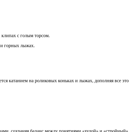
х клипах с голым торсом.
 и горных лыжах.
ется катанием на роликовых коньках и лыжах, дополняя все это
цами, сохраняя баланс между понятиями «худой» и «стройный».