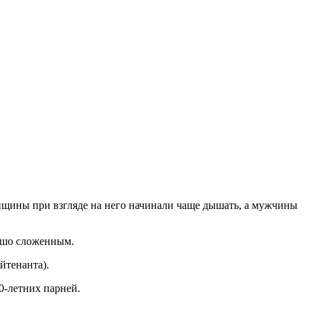
енщины при взгляде на него начинали чаще дышать, а мужчины
рошо сложенным.
йтенанта).
0-летних парней.