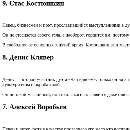
9.
Стас Костюшкин
Певец, бизнесмен и поэт, прославившийся выступлениями в дуэ
Он не стесняется своего тела, а наоборот, гордится им, поэто
В свободное от основных занятий время, Костюшкин занимается
8.
Денис Клявер
Денис — второй участник дуэта «Чай вдвоём», только он на 3 
культуризмом и акробатикой.
Он не такой массивный, но это для кого-то является даже плюс
7.
Алексей Воробьев
Певец и актер (хотя в качестве последнего его мало кто восп