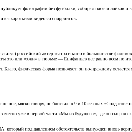
о публикует фотографии без футболки, собирая тысячи лайков и в
елится короткими видео со спаррингов.
статус) российский актер театра и кино в большинстве фильмов 
ы это или «зэки» в тюрьме — Епифанцев все равно всем по ито
лет. Благо, физическая форма позволяет: он по-прежнему остаетс
ешне, мягко говоря, не блистал: в 9 и 10 сезонах «Солдатов» 
о заметно уже в первой части «Мы из будущего», где он сыграл с
, который под давлением обстоятельств вынужден вновь вернут