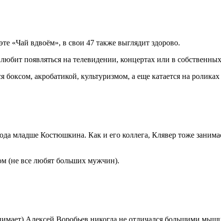
те «Чай вдвоём», в свои 47 также выглядит здорово.
му любит появляться на телевидении, концертах или в собственны
 боксом, акробатикой, культуризмом, а еще катается на роликах
года младше Костюшкина. Как и его коллега, Клявер тоже занима
ом (не все любят больших мужчин).
ринимает) Алексей Воробьев никогда не отличался большими мыш