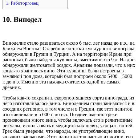
1. Работорговец
10.
Винодел
Виноделие стало развиваться около 6 тыс. лет назад до н.э., на
Ближнем Востоке. Старейшие остатки культурного винограда
обнаружили в Грузии и Турции. А на территории Ирана при
раскопках были найдены кувшины, вместимостью 9 л. На дне
обнаружили желтоватый осадок. Анализы показали, что в них
когда-то хранилось вино. Эти кувшины были встроены в
земляной пол дома, который был построен около 5400 – 5000
г. до н.э. Именно эта находка считается одной из самых
древних.
Чтобы как-то сохранить скоропортящиеся сорта винограда, из
него изготавливалось вино. Виноделием стали заниматься и в
соседних регионов, в том числе и в Греции, где этот напиток
изготавливали в 5 000 г. до н.э. Позднее именно греки
производили много вина, чтобы включать его в религиозные
ритуалы, использовать в медицинских целях, угощать гостей.
Грек были уверены, что народы, не употребляющие вино,
являлись варварами. Этот напиток стал частью их жизни, его