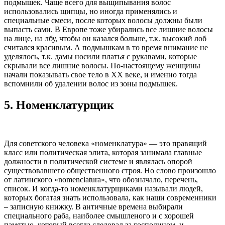
подмышек. Чаще всего для выщипывания волос
использовались щипцы, но иногда применялись и
специальные смеси, после которых волосы должны были
выпасть сами. В Европе тоже убирались все лишние волосы
на лице, на лбу, чтобы он казался больше, т.к. высокий лоб
считался красивым. А подмышкам в то время внимание не
уделялось, т.к. дамы носили платья с рукавами, которые
скрывали все лишние волосы. По-настоящему женщины
начали показывать свое тело в ХХ веке, и именно тогда
вспомнили об удалении волос из зоны подмышек.
5.
Номенклатурщик
Для советского человека «номенклатура» — это правящий
класс или политическая элита, которая занимала главные
должности в политической системе и являлась опорой
существовавшего общественного строя. Но слово произошло
от латинского «nomenclatura», что обозначало, перечень,
список. И когда-то номенклатурщиками называли людей,
которых богатая знать использовала, как наши современники
– записную книжку. В античные времена выбирали
специального раба, наиболее смышленого и с хорошей
памятью, который всегда следовал за господином, и