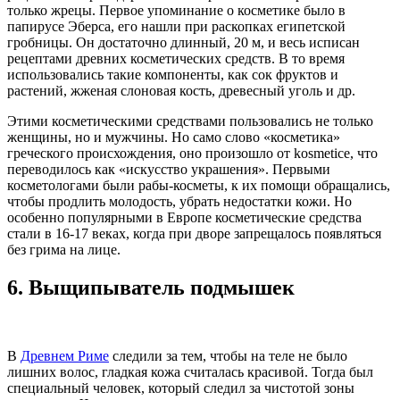
только жрецы. Первое упоминание о косметике было в
папирусе Эберса, его нашли при раскопках египетской
гробницы. Он достаточно длинный, 20 м, и весь исписан
рецептами древних косметических средств. В то время
использовались такие компоненты, как сок фруктов и
растений, жженая слоновая кость, древесный уголь и др.
Этими косметическими средствами пользовались не только
женщины, но и мужчины. Но само слово «косметика»
греческого происхождения, оно произошло от kosmetice, что
переводилось как «искусство украшения». Первыми
косметологами были рабы-косметы, к их помощи обращались,
чтобы продлить молодость, убрать недостатки кожи. Но
особенно популярными в Европе косметические средства
стали в 16-17 веках, когда при дворе запрещалось появляться
без грима на лице.
6.
Выщипыватель подмышек
В
Древнем Риме
следили за тем, чтобы на теле не было
лишних волос, гладкая кожа считалась красивой. Тогда был
специальный человек, который следил за чистотой зоны