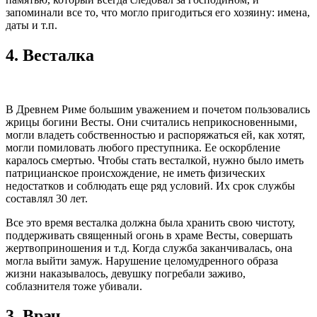
запоминали все то, что могло пригодиться его хозяину: имена,
даты и т.п.
4.
Весталка
В Древнем Риме большим уважением и почетом пользовались
жрицы богини Весты. Они считались неприкосновенными,
могли владеть собственностью и распоряжаться ей, как хотят,
могли помиловать любого преступника. Ее оскорбление
каралось смертью. Чтобы стать весталкой, нужно было иметь
патрицианское происхождение, не иметь физических
недостатков и соблюдать еще ряд условий. Их срок службы
составлял 30 лет.
Все это время весталка должна была хранить свою чистоту,
поддерживать священный огонь в храме Весты, совершать
жертвоприношения и т.д. Когда служба заканчивалась, она
могла выйти замуж. Нарушение целомудренного образа
жизни наказывалось, девушку погребали заживо,
соблазнителя тоже убивали.
3.
Врач