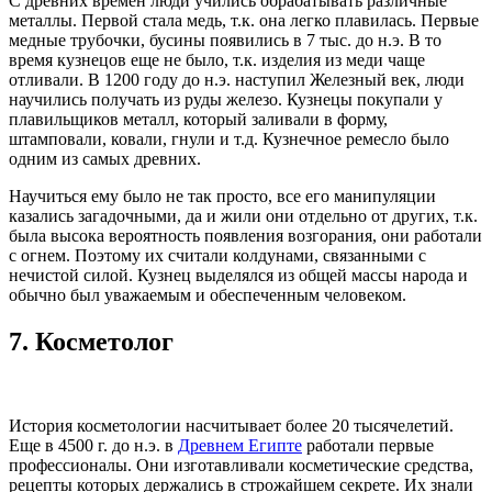
С древних времен люди учились обрабатывать различные
металлы. Первой стала медь, т.к. она легко плавилась. Первые
медные трубочки, бусины появились в 7 тыс. до н.э. В то
время кузнецов еще не было, т.к. изделия из меди чаще
отливали. В 1200 году до н.э. наступил Железный век, люди
научились получать из руды железо. Кузнецы покупали у
плавильщиков металл, который заливали в форму,
штамповали, ковали, гнули и т.д. Кузнечное ремесло было
одним из самых древних.
Научиться ему было не так просто, все его манипуляции
казались загадочными, да и жили они отдельно от других, т.к.
была высока вероятность появления возгорания, они работали
с огнем. Поэтому их считали колдунами, связанными с
нечистой силой. Кузнец выделялся из общей массы народа и
обычно был уважаемым и обеспеченным человеком.
7.
Косметолог
История косметологии насчитывает более 20 тысячелетий.
Еще в 4500 г. до н.э. в
Древнем Египте
работали первые
профессионалы. Они изготавливали косметические средства,
рецепты которых держались в строжайшем секрете. Их знали