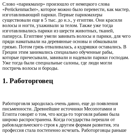
Слово «парикмахер» произошло от немецкого слова
«Perückenmacher», которое можно было перевести, как мастер,
изготавливающий парики. Первые парикмахеры
существовали еще в 5 тыс. до н.э., у египтян. Они красили
волосы и ногти, ухаживали за телом. Также уже тогда
изготавливались парики из шерсти животных, тканей,
папируса. Египтяне умели завивать волосы и парики, для чего
пряди наматывали на деревянные основы и обмазывали
грязью. Потом грязь отваливалась, а кудряшки оставались. В
Греции этим занимались специально обученные рабы,
которые причесывали, завивали и надевали парики господам.
Уже тогда были специальные салоны, где люди могли
постричь волосы и бороды.
1.
Работорговец
Работорговля зародилась очень давно, еще до появления
письменности. Древнейшие источники Месопотамии и
Египта говорят о том, что когда-то торговля рабами была
широко распространена. Когда государства перешли от
рабовладельческого строя к другим формам развития, эта
профессия стала постепенно исчезать. Работорговцы раньше