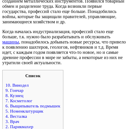
созданием металлических инструментов. Появился товарный
обмен и разделение труда. Когда возникли первые
государства, профессий стало еще больше. Понадобились
войны, которые бы защищали правителей, управляющие,
занимающиеся хозяйством и др.
Когда началась индустриализация, профессий стало еще
больше, т.к. нужно было разрабатывать и обслуживать
машины
, понадобилось добывать новые ресурсы, что привело
к появлению шахтеров, геологов, нефтяников и т.д. Время
идет, с каждым годом появляется что-то новое, но и самые
древние профессии в мире не забыты, а некоторые из них не
утратили своей актуальности.
Список
10. Винодел
9. Гончар
8. Кузнец
7. Косметолог
6. Выщипыватель подмышек
5. Номенклатурщик
4. Весталка
3. Врач
2. Парикмахер