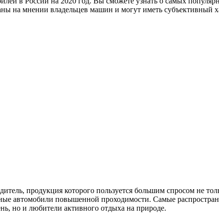
ей в России на 2020 год. Вы сможете узнать о самых популярны
аны на мнении владельцев машин и могут иметь субъективный х
итель, продукция которого пользуется большим спросом не толь
ые автомобили повышенной проходимости. Самые распростране
ень, но и любители активного отдыха на природе.