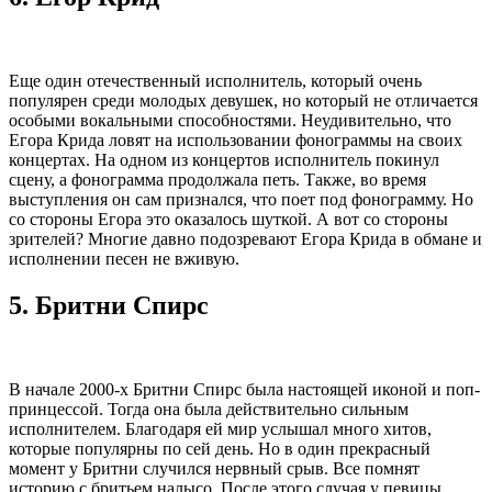
Еще один отечественный исполнитель, который очень
популярен среди молодых девушек, но который не отличается
особыми вокальными способностями. Неудивительно, что
Егора Крида ловят на использовании фонограммы на своих
концертах. На одном из концертов исполнитель покинул
сцену, а фонограмма продолжала петь. Также, во время
выступления он сам признался, что поет под фонограмму. Но
со стороны Егора это оказалось шуткой. А вот со стороны
зрителей? Многие давно подозревают Егора Крида в обмане и
исполнении песен не вживую.
5.
Бритни Спирс
В начале 2000-х Бритни Спирс была настоящей иконой и поп-
принцессой. Тогда она была действительно сильным
исполнителем. Благодаря ей мир услышал много хитов,
которые популярны по сей день. Но в один прекрасный
момент у Бритни случился нервный срыв. Все помнят
историю с бритьем налысо. После этого случая у певицы