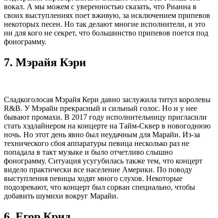
вокал. А мы можем с уверенностью сказать, что Рианна в
своих выступлениях поет вживую, за исключением припевов
некоторых песен. Но так делают многие исполнители, и это
ни для кого не секрет, что большинство припевов поется под
фонограмму.
7.
Мэрайя Кэри
Сладкоголосая Мэрайя Кери давно заслужила титул королевы
R&B. У Мэрайи прекрасный и сильный голос. Но и у нее
бывают промахи. В 2017 году исполнительницу пригласили
стать хэдлайнером на концерте на Тайм-Сквер в новогоднюю
ночь. Но этот день явно был неудачным для Марайи. Из-за
технического сбоя аппаратуры певица несколько раз не
попадала в такт музыке и было отчетливо слышно
фонограмму. Ситуация усугубилась также тем, что концерт
видело практически все население Америки. По поводу
выступления певицы ходят много слухов. Некоторые
подозревают, что концерт был сорван специально, чтобы
добавить шумихи вокруг Марайи.
6.
Егор Крид