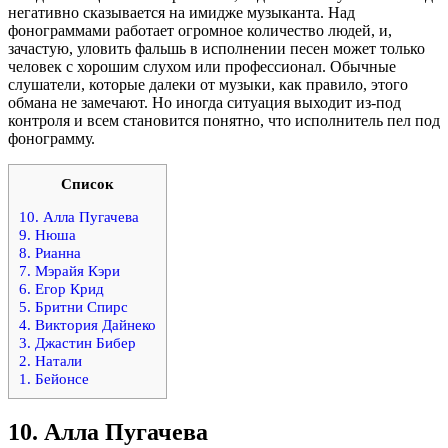
негативно сказывается на имидже музыканта. Над
фонограммами работает огромное количество людей, и,
зачастую, уловить фальшь в исполнении песен может только
человек с хорошим слухом или профессионал. Обычные
слушатели, которые далеки от музыки, как правило, этого
обмана не замечают. Но иногда ситуация выходит из-под
контроля и всем становится понятно, что исполнитель пел под
фонограмму.
Список
10. Алла Пугачева
9. Нюша
8. Рианна
7. Мэрайя Кэри
6. Егор Крид
5. Бритни Спирс
4. Виктория Дайнеко
3. Джастин Бибер
2. Натали
1. Бейонсе
10.
Алла Пугачева