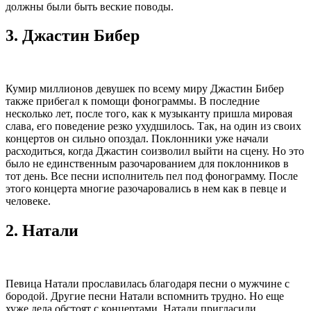
должны были быть веские поводы.
3.
Джастин Бибер
Кумир миллионов девушек по всему миру Джастин Бибер
также прибегал к помощи фонограммы. В последние
несколько лет, после того, как к музыканту пришла мировая
слава, его поведение резко ухудшилось. Так, на один из своих
концертов он сильно опоздал. Поклонники уже начали
расходиться, когда Джастин соизволил выйти на сцену. Но это
было не единственным разочарованием для поклонников в
тот день. Все песни исполнитель пел под фонограмму. После
этого концерта многие разочаровались в нем как в певце и
человеке.
2.
Натали
Певица Натали прославилась благодаря песни о мужчине с
бородой. Другие песни Натали вспомнить трудно. Но еще
хуже дела обстоят с концертами. Натали пригласили