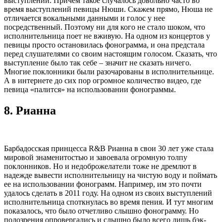
выступлений. Причем такое случалось довольно часто во
время выступлений певицы Нюши. Скажем прямо, Нюша не
отличается вокальными данными и голос у нее
посредственный. Поэтому ни для кого не стало шоком, что
исполнительница поет не вживую. На одном из концертов у
певицы просто остановилась фонограмма, и она предстала
перед слушателями со своим настоящим голосом. Сказать, что
выступление было так себе – значит не сказать ничего.
Многие поклонники были разочарованы в исполнительнице.
А в интернете до сих пор огромное количество видео, где
певица «палится» на использовании фонограммы.
8.
Рианна
Барбадосская принцесса R&B Рианна в свои 30 лет уже стала
мировой знаменитостью и завоевала огромную толпу
поклонников. Но и недоброжелатели тоже не дремлют в
надежде вывести исполнительницу на чистую воду и поймать
ее на использовании фонограмм. Например, им это почти
удалось сделать в 2011 году. На одном из своих выступлений
исполнительница споткнулась во время пения. И тут многим
показалось, что было отчетливо слышно фонограмму. Но
подозрения опровергались и слышно было всего лишь бэк-