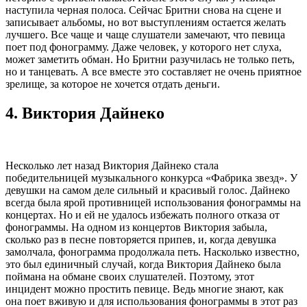
наступила черная полоса. Сейчас Бритни снова на сцене и
записывает альбомы, но вот выступлениям остается желать
лучшего. Все чаще и чаще слушатели замечают, что певица
поет под фонограмму. Даже человек, у которого нет слуха,
может заметить обман. Но Бритни разучилась не только петь,
но и танцевать. А все вместе это составляет не очень приятное
зрелище, за которое не хочется отдать деньги.
4.
Виктория Дайнеко
Несколько лет назад Виктория Дайнеко стала
победительницей музыкального конкурса «Фабрика звезд». У
девушки на самом деле сильный и красивый голос. Дайнеко
всегда была ярой противницей использования фонограммы на
концертах. Но и ей не удалось избежать полного отказа от
фонограммы. На одном из концертов Виктория забыла,
сколько раз в песне повторяется припев, и, когда девушка
замолчала, фонограмма продолжала петь. Насколько известно,
это был единичный случай, когда Виктория Дайнеко была
поймана на обмане своих слушателей. Поэтому, этот
инцидент можно простить певице. Ведь многие знают, как
она поет вживую и для использования фонограммы в этот раз