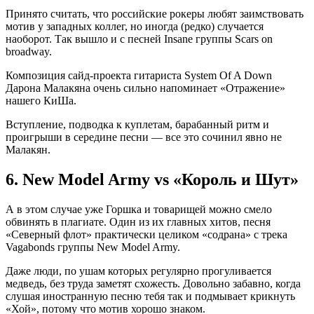
Принято считать, что российские рокеры любят заимствовать
мотив у западных коллег, но иногда (редко) случается
наоборот. Так вышло и с песней Insane группы Scars on
broadway.
Композиция сайд-проекта гитариста System Of A Down
Дарона Малакяна очень сильно напоминает «Отражение»
нашего КиШа.
Вступление, подводка к куплетам, барабанный ритм и
проигрыши в середине песни — все это сочинил явно не
Малакян.
6.
New Model Army vs «Король и Шут»
А в этом случае уже Горшка и товарищей можно смело
обвинять в плагиате. Один из их главных хитов, песня
«Северный флот» практически целиком «содрана» с трека
Vagabonds группы New Model Army.
Даже люди, по ушам которых регулярно прогуливается
медведь, без труда заметят схожесть. Довольно забавно, когда
слушая иностранную песню тебя так и подмывает крикнуть
«Хой», потому что мотив хорошо знаком.