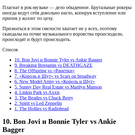
Плагиат в рок-музыке — дело обыденное. Брутальные рокеры
иногда ведут себя довольно нагло, копируя вступление или
припев у коллег по цеху.
Признаться в этом смелости хватает не у всех, поэтому
скандалы на почве музыкального воровства происходили,
происходят и будут происходить.
Список
10. Bon Jovi и Bonnie Tyler vs Ankie Bagger
9. Breaking Benjamin vs DEATHGAZE
8. The Offspring vs «Ранетки»
7. «Король и Шут» vs Scars on broadway
6. New Model Army vs «Король и Шут»
5. Sunny Day Real Estate vs Marilyn Manson
4. Linkin Park vs Axxis
3. The Beatles vs Chuck Berry
2. Spirit vs Led Zeppelin
1. The Hollies vs Radiohead
10.
Bon Jovi и Bonnie Tyler vs Ankie
Bagger