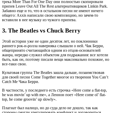
трека More Than For One Day они полностью скопировали
припев Leave Out All The Rest альтернативщиков Linkin Park.
Забавно еще и то, что в остальном песни не имеют ничего
общего: Axxis написали свою композицию, но зачем-то
вставили в нее музыку из чужого припева.
3.
The Beatles vs Chuck Berry
Этой истории уже не один десяток лет, но поклонники
раннего рок-н-ролла наверняка слышали о ней. Чак Берри,
общепринято считающийся одним из отцов-основателей
жанра, нередко служил объектом для подражания: все хотели
быть, как он, поэтому писали вещи максимально похожие, но
все-таки свои.
Культовая группа The Beatles зашла дальше, позаимствовав
для своей песни Come Together многое из творения You Can’t
Catch Me Чака Берри.
В частности, у последнего есть строчка «Here come a flat-top,
he was movin’ up with me», а Леннон поет «Here come ol’ flat-
top, he come groovin’ up slowly».
Плагиат был налицо, но до суда дело не дошло, так как
стороны смогли урегулировать конфликт и договориться