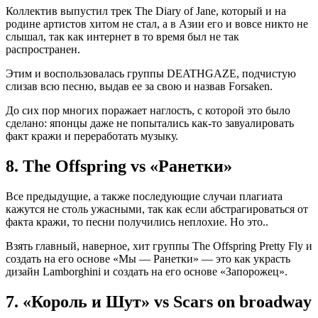
Коллектив выпустил трек The Diary of Jane, который и на
родине артистов хитом не стал, а в Азии его и вовсе никто не
слышал, так как интернет в то время был не так
распространен.
Этим и воспользовалась группы DEATHGAZE, подчистую
слизав всю песню, выдав ее за свою и назвав Forsaken.
До сих пор многих поражает наглость, с которой это было
сделано: японцы даже не попытались как-то завуалировать
факт кражи и переработать музыку.
8.
The Offspring vs «Ранетки»
Все предыдущие, а также последующие случаи плагиата
кажутся не столь ужасными, так как если абстрагироваться от
факта кражи, то песни получились неплохие. Но это..
Взять главный, наверное, хит группы The Offspring Pretty Fly и
создать на его основе «Мы — Ранетки» — это как украсть
дизайн Lamborghini и создать на его основе «Запорожец».
7.
«Король и Шут» vs Scars on broadway