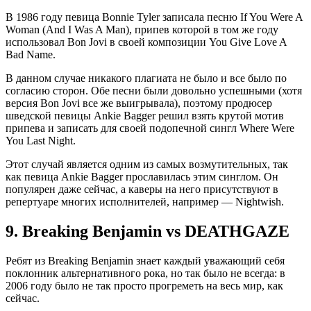
В 1986 году певица Bonnie Tyler записала песню If You Were A
Woman (And I Was A Man), припев которой в том же году
использовал Bon Jovi в своей композиции You Give Love A
Bad Name.
В данном случае никакого плагиата не было и все было по
согласию сторон. Обе песни были довольно успешными (хотя
версия Bon Jovi все же выигрывала), поэтому продюсер
шведской певицы Ankie Bagger решил взять крутой мотив
припева и записать для своей подопечной сингл Where Were
You Last Night.
Этот случай является одним из самых возмутительных, так
как певица Ankie Bagger прославилась этим синглом. Он
популярен даже сейчас, а каверы на него присутствуют в
репертуаре многих исполнителей, например — Nightwish.
9.
Breaking Benjamin vs DEATHGAZE
Ребят из Breaking Benjamin знает каждый уважающий себя
поклонник альтернативного рока, но так было не всегда: в
2006 году было не так просто прогреметь на весь мир, как
сейчас.