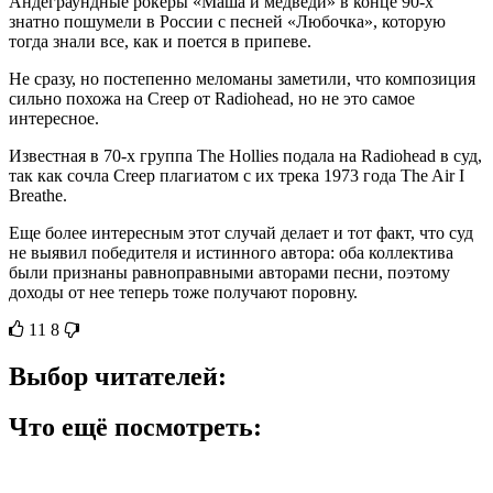
Андеграундные рокеры «Маша и медведи» в конце 90-х
знатно пошумели в России с песней «Любочка», которую
тогда знали все, как и поется в припеве.
Не сразу, но постепенно меломаны заметили, что композиция
сильно похожа на Creep от Radiohead, но не это самое
интересное.
Известная в 70-х группа The Hollies подала на Radiohead в суд,
так как сочла Creep плагиатом с их трека 1973 года The Air I
Breathe.
Еще более интересным этот случай делает и тот факт, что суд
не выявил победителя и истинного автора: оба коллектива
были признаны равноправными авторами песни, поэтому
доходы от нее теперь тоже получают поровну.
11
8
Выбор читателей:
Что ещё посмотреть: