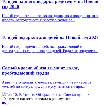
10 идей парного подарка родителям на Новый
год 2026
Новый год — это не только праздник, но и повод выразить
любовь, благодарность и заботу о самых бл...
10 идей подарков для детей на Новый год 2027
Новый год — время волшебства, ярких эмоций и
долгожданных сюрпризов для детей. Родители, родствен...
Самый красивый азан в мире: голос,
пробуждающий сердца
Азан — это призыв к молитве, звучащий из минаретов
мечетей по всему миру. Для мусульман он не про...
10 случаев наглого плагиата в рок-музыке
0