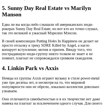
5.
Sunny Day Real Estate vs Marilyn
Manson
Едва ли вы когда-либо слышали об американских инди-
рокерах Sunny Day Real Estate, но вот кто их точно слушал,
так это великий и ужасный Мэрилин Мэнсон.
В своей композиции Putting Holes In Happiness он делает не
просто отсылку к треку SDRE Killed by Angel, а нагло
копирует вступление, мотив и припев. Ввиду того, что
пострадавшую инди-группу никто толком не знает и не
помнит, плагиат не сопровождался громким скандалом.
4.
Linkin Park vs Axxis
Немцы из группы Axxis играют музыку в стиле power-metal
уже три десятка лет, и несмотря на то, что мировой
популярности они не обрели, локально коллектив довольно
узнаваем.
Они отличаются самобытностью и в их творчестве нет даже
намека на плагиат за исключением одного случая. Для своего