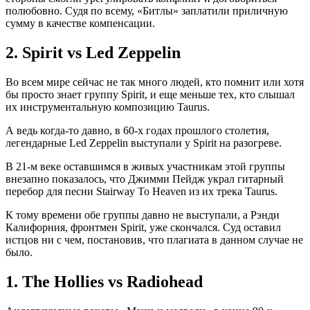
полюбовно. Судя по всему, «Битлы» заплатили приличную
сумму в качестве компенсации.
2.
Spirit vs Led Zeppelin
Во всем мире сейчас не так много людей, кто помнит или хотя
бы просто знает группу Spirit, и еще меньше тех, кто слышал
их инструментальную композицию Taurus.
А ведь когда-то давно, в 60-х годах прошлого столетия,
легендарные Led Zeppelin выступали у Spirit на разогреве.
В 21-м веке оставшимся в живых участникам этой группы
внезапно показалось, что Джимми Пейдж украл гитарный
перебор для песни Stairway To Heaven из их трека Taurus.
К тому времени обе группы давно не выступали, а Рэнди
Калифорния, фронтмен Spirit, уже скончался. Суд оставил
истцов ни с чем, постановив, что плагиата в данном случае не
было.
1.
The Hollies vs Radiohead