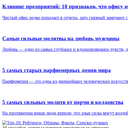
Клининг предприятий: 10 признаков, что офису
Чистый офис редко попадает в отчеты, зато грязный замечают ср
Самые сильные молитвы на любовь мужчины
Любовь — одно из самых глубоких и вдохновляющих чувств, д
5 самых старых парфюмерных домов мира
Парфюмерия — это одна из древнейших человеческих искусств: 
5 самых сильных молитв от порчи и колдовства
На протяжении веков люди верили, что злые силы могут воздейс
10 способов, которые помогут справиться со стрессом