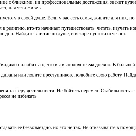
щение с близкими, ни профессиональные достижения, значит нуж
ает, для чего живет.
устоту в своей душе. Если у вас есть семья, живите для них, но 
в религию, кто-то начинает путешествовать, читать, изучать нов
е дно. Найдите занятие по душе, и вскоре пустота исчезнет.
ходимо полюбить то, что вы выполняете ежедневно. В большей с
те диваны или ловите преступников, полюбите свою работу. Найд
менять сферу деятельности. Не бойтесь перемен. Стабильность – э
ресса не избежать.
тдавать ее безвозмездно, но это не так. Не отказывайте в помо
.