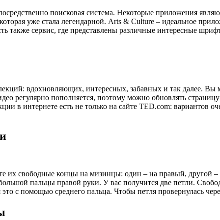
непосредственно поисковая система. Некоторые приложения явля
торая уже стала легендарной. Arts & Culture – идеальное прило
ть также сервис, где представлены различные интересные шрифт
лекций: вдохновляющих, интересных, забавных и так далее. Вы м
видео регулярно пополняется, поэтому можно обновлять страницу
ции в интернете есть не только на сайте TED.com: вариантов оч
ки
те их свободные концы на мизинцы: один – на правый, другой 
большой пальцы правой руки. У вас получится две петли. Свобод
 это с помощью среднего пальца. Чтобы петля провернулась чер
ы