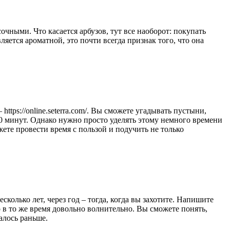
чными. Что касается арбузов, тут все наоборот: покупать
ляется ароматной, это почти всегда признак того, что она
tps://online.seterra.com/. Вы сможете угадывать пустыни,
10 минут. Однако нужно просто уделять этому немного времени
ете провести время с пользой и подучить не только
колько лет, через год – тогда, когда вы захотите. Напишите
о в то же время довольно волнительно. Вы сможете понять,
алось раньше.