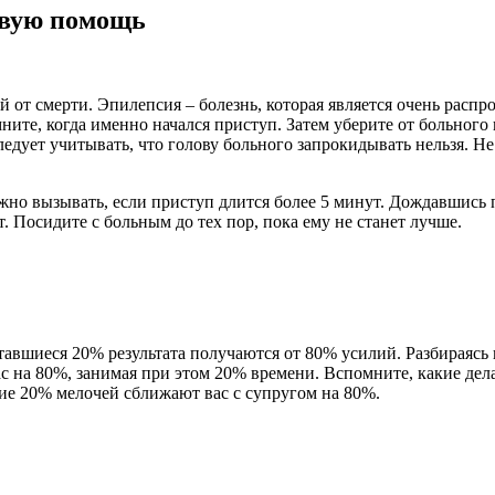
рвую помощь
 от смерти. Эпилепсия – болезнь, которая является очень распр
ните, когда именно начался приступ. Затем уберите от больного
едует учитывать, что голову больного запрокидывать нельзя. Не
жно вызывать, если приступ длится более 5 минут. Дождавшись 
. Посидите с больным до тех пор, пока ему не станет лучше.
тавшиеся 20% результата получаются от 80% усилий. Разбираясь 
ас на 80%, занимая при этом 20% времени. Вспомните, какие де
кие 20% мелочей сближают вас с супругом на 80%.