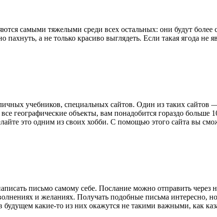
ются самыми тяжелыми среди всех остальных: они будут более со
 пахнуть, а не только красиво выглядеть. Если такая ягода не яв
чных учебников, специальных сайтов. Один из таких сайтов — ht
ь все географические объекты, вам понадобится гораздо больше 
лайте это одним из своих хобби. С помощью этого сайта вы смож
аписать письмо самому себе. Послание можно отправить через нес
х волнениях и желаниях. Получать подобные письма интересно, н
 в будущем какие-то из них окажутся не такими важными, как каз