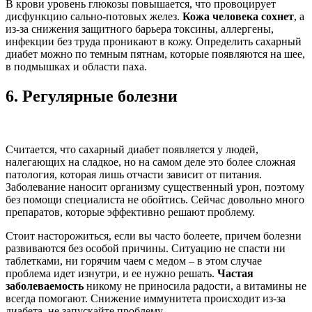
В крови уровень глюкозы повышается, что провоцирует
дисфункцию сально-потовых желез.
Кожа человека сохнет
, а
из-за снижения защитного барьера токсины, аллергены,
инфекции без труда проникают в кожу. Определить сахарный
диабет можно по темным пятнам, которые появляются на шее,
в подмышках и области паха.
6.
Регулярные болезни
Считается, что сахарный диабет появляется у людей,
налегающих на сладкое, но на самом деле это более сложная
патология, которая лишь отчасти зависит от питания.
Заболевание наносит организму существенный урон, поэтому
без помощи специалиста не обойтись. Сейчас довольно много
препаратов, которые эффективно решают проблему.
Стоит насторожиться, если вы часто болеете, причем болезни
развиваются без особой причины. Ситуацию не спасти ни
таблетками, ни горячим чаем с медом – в этом случае
проблема идет изнутри, и ее нужно решать.
Частая
заболеваемость
никому не приносила радости, а витамины не
всегда помогают. Снижение иммунитета происходит из-за
диабета, не запускайте проблему.