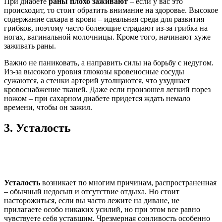
При диабете
раны плохо заживают
– если у вас это
происходит, то стоит обратить внимание на здоровье. Высокое
содержание сахара в крови – идеальная среда для развития
грибков, поэтому часто болеющие страдают из-за грибка на
ногах, вагинальной молочницы. Кроме того, начинают хуже
заживать раны.
Важно не паниковать, а направить силы на борьбу с недугом.
Из-за высокого уровня глюкозы кровеносные сосуды
сужаются, а стенки артерий утолщаются, что ухудшает
кровоснабжение тканей. Даже если произошел легкий порез
ножом – при сахарном диабете придется ждать немало
времени, чтобы он зажил.
3.
Усталость
Усталость
возникает по многим причинам, распространенная
– обычный недосып и отсутствие отдыха. Но стоит
насторожиться, если вы часто лежите на диване, не
прилагаете особо никаких усилий, но при этом все равно
чувствуете себя уставшим. Чрезмерная сонливость особенно