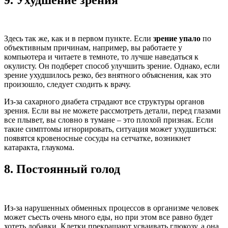
Здесь так же, как и в первом пункте. Если
зрение упало
по
объективным причинам, например, вы работаете у
компьютера и читаете в темноте, то лучше наведаться к
окулисту. Он подберет способ улучшить зрение. Однако, если
зрение ухудшилось резко, без внятного объяснения, как это
произошло, следует сходить к врачу.
Из-за сахарного диабета страдают все структуры органов
зрения. Если вы не можете рассмотреть детали, перед глазами
все плывет, вы словно в тумане – это плохой признак. Если
такие симптомы игнорировать, ситуация может ухудшиться:
появятся кровеносные сосуды на сетчатке, возникнет
катаракта, глаукома.
8.
Постоянный голод
Из-за нарушенных обменных процессов в организме человек
может съесть очень много еды, но при этом все равно будет
хотеть добавки. Клетки прекращают усваивать глюкозу, а она