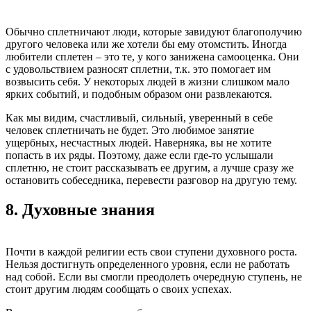
Обычно сплетничают люди, которые завидуют благополучию
другого человека или же хотели бы ему отомстить. Иногда
любители сплетен – это те, у кого занижена самооценка. Они
с удовольствием разносят сплетни, т.к. это помогает им
возвысить себя. У некоторых людей в жизни слишком мало
ярких событий, и подобным образом они развлекаются.
Как мы видим, счастливый, сильный, уверенный в себе
человек сплетничать не будет. Это любимое занятие
ущербных, несчастных людей. Наверняка, вы не хотите
попасть в их ряды. Поэтому, даже если где-то услышали
сплетню, не стоит рассказывать ее другим, а лучше сразу же
остановить собеседника, перевести разговор на другую тему.
8.
Духовные знания
Почти в каждой религии есть свои ступени духовного роста.
Нельзя достигнуть определенного уровня, если не работать
над собой. Если вы смогли преодолеть очередную ступень, не
стоит другим людям сообщать о своих успехах.