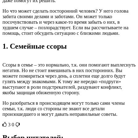
даже помогут их решить.
Но что может сделать посторонний человек? У него голова
забита своими делами и заботами. Он может только
посочувствовать и через какое-то время забыть о них, в
худшем случае – позлорадствует. Если вы рассчитываете на
помощь, стоит обсудить ситуацию с близкими людьми.
1.
Семейные ссоры
Ссоры в семье – это нормально, т.к. они помогают выплеснуть
негатив. Но не стоит вмешивать в них посторонних. Вы
можете помириться через день, а сплетни еще долго будут
гулять между знакомыми. К тому же нередко «подруги»
выступают в роли подстрекателей, раздувают конфликт,
якобы защищая обиженную сторону.
Но разобраться в происходящем могут только сами члены
семьи, т.к. люди со стороны не знают все детали
произошедшего и могут давать неправильные советы.
3
0
Выбор читателей: