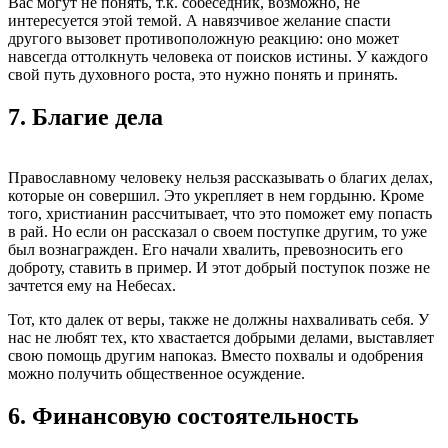
Вас могут не понять, т.к. собеседник, возможно, не
интересуется этой темой. А навязчивое желание спасти
другого вызовет противоположную реакцию: оно может
навсегда оттолкнуть человека от поисков истины. У каждого
свой путь духовного роста, это нужно понять и принять.
7.
Благие дела
Православному человеку нельзя рассказывать о благих делах,
которые он совершил. Это укрепляет в нем гордыню. Кроме
того, христианин рассчитывает, что это поможет ему попасть
в рай. Но если он рассказал о своем поступке другим, то уже
был вознагражден. Его начали хвалить, превозносить его
доброту, ставить в пример. И этот добрый поступок позже не
зачтется ему на Небесах.
Тот, кто далек от веры, также не должны нахваливать себя. У
нас не любят тех, кто хвастается добрыми делами, выставляет
свою помощь другим напоказ. Вместо похвалы и одобрения
можно получить общественное осуждение.
6.
Финансовую состоятельность