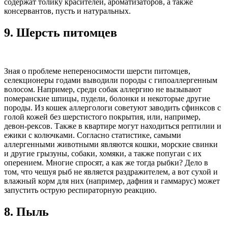
содержат толику красителей, ароматизаторов, а также
консервантов, пусть и натуральных.
9.
Шерсть питомцев
Зная о проблеме непереносимости шерсти питомцев,
селекционеры годами выводили породы с гипоаллергенным
волосом. Например, среди собак аллергию не вызывают
померанские шпицы, пудели, болонки и некоторые другие
породы. Из кошек аллергологи советуют заводить сфинксов с
голой кожей без шерстистого покрытия, или, например,
девон-рексов. Также в квартире могут находиться рептилии и
ежики с колючками. Согласно статистике, самыми
аллергенными животными являются кошки, морские свинки
и другие грызуны, собаки, хомяки, а также попугаи с их
оперением. Многие спросят, а как же тогда рыбки? Дело в
том, что чешуя рыб не является раздражителем, а вот сухой и
влажный корм для них (например, дафния и гаммарус) может
запустить острую респираторную реакцию.
8.
Пыль