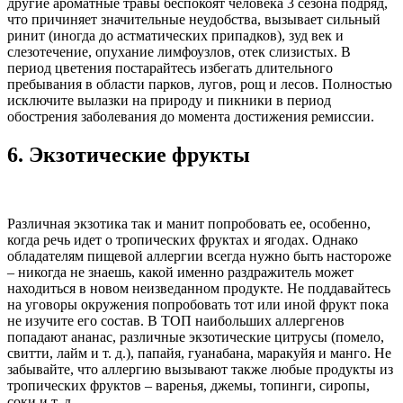
другие ароматные травы беспокоят человека 3 сезона подряд,
что причиняет значительные неудобства, вызывает сильный
ринит (иногда до астматических припадков), зуд век и
слезотечение, опухание лимфоузлов, отек слизистых. В
период цветения постарайтесь избегать длительного
пребывания в области парков, лугов, рощ и лесов. Полностью
исключите вылазки на природу и пикники в период
обострения заболевания до момента достижения ремиссии.
6.
Экзотические фрукты
Различная экзотика так и манит попробовать ее, особенно,
когда речь идет о тропических фруктах и ягодах. Однако
обладателям пищевой аллергии всегда нужно быть настороже
– никогда не знаешь, какой именно раздражитель может
находиться в новом неизведанном продукте. Не поддавайтесь
на уговоры окружения попробовать тот или иной фрукт пока
не изучите его состав. В ТОП наибольших аллергенов
попадают ананас, различные экзотические цитрусы (помело,
свитти, лайм и т. д.), папайя, гуанабана, маракуйя и манго. Не
забывайте, что аллергию вызывают также любые продукты из
тропических фруктов – варенья, джемы, топинги, сиропы,
соки и т. д.