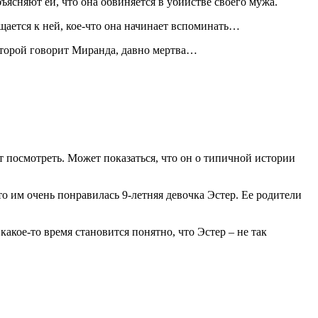
ъясняют ей, что она обвиняется в убийстве своего мужа.
щается к ней, кое-что она начинает вспоминать…
которой говорит Миранда, давно мертва…
т посмотреть. Может показаться, что он о типичной истории
о им очень понравилась 9-летняя девочка Эстер. Ее родители
акое-то время становится понятно, что Эстер – не так