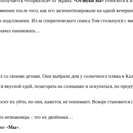
олучается «оторваться» от экрана. «
Отзвуки эха
» относятся к и
мнение после того, как его загипнотизировали на одной вечерин
в подсознании. Из-за спиритического сеанса Том столкнулся с 
 начал паниковать…
дых со своими детьми. Они выбрали дом у солнечного пляжа в К
я вкусной едой, позагорать на солнышке и искупаться, но пред
ит их уйти, но они, кажется, не понимают. Вскоре становится п
 что незнакомцы – это их двойники…
ме «
Мы
«.