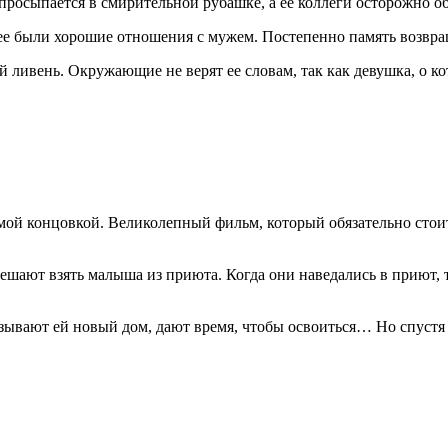
просыпается в смирительной рубашке, а ее коллеги осторожно об
нее были хорошие отношения с мужем. Постепенно память возвра
ый ливень. Окружающие не верят ее словам, так как девушка, о 
уемой концовкой. Великолепный фильм, который обязательно стои
шают взять малыша из приюта. Когда они наведались в приют, т
азывают ей новый дом, дают время, чтобы освоиться… Но спустя к