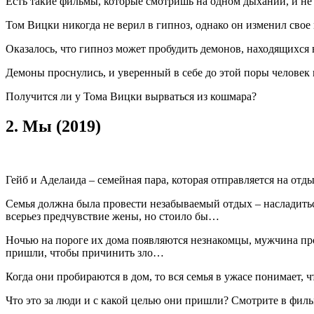
Есть такие фильмы, которые смотришь на одном дыхании, и не п
Том Вицки никогда не верил в гипноз, однако он изменил свое 
Оказалось, что гипноз может пробудить демонов, находящихся 
Демоны проснулись, и уверенный в себе до этой поры человек
Получится ли у Тома Вицки вырваться из кошмара?
2.
Мы (2019)
Гейб и Аделаида – семейная пара, которая отправляется на от
Семья должна была провести незабываемый отдых – насладитьс
всерьез предчувствие жены, но стоило бы…
Ночью на пороге их дома появляются незнакомцы, мужчина прос
пришли, чтобы причинить зло…
Когда они пробираются в дом, то вся семья в ужасе понимает,
Что это за люди и с какой целью они пришли? Смотрите в филь