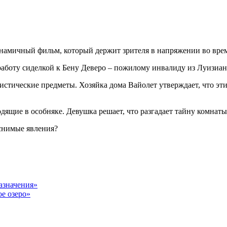
намичный фильм, который держит зрителя в напряжении во врем
 работу сиделкой к Бену Деверо – пожилому инвалиду из Луизиан
 мистические предметы. Хозяйка дома Вайолет утверждает, что 
дящие в особняке. Девушка решает, что разгадает тайну комнаты
яснимые явления?
азначения»
е озеро»