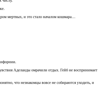
х числу.
ке.
миром мертвых, и это стало началом кошмара…
алифорнии.
чувствия Аделаиды омрачили отдых. Гейб не воспринимает
онятно, что незнакомцы вовсе не собираются уходить, и