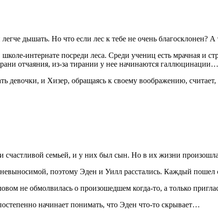
 легче дышать. Но что если лес к тебе не очень благосклонен? А
в школе-интернате посреди леса. Среди учениц есть мрачная и ст
а грани отчаяния, из-за тирании у нее начинаются галлюцинации
ть девочки, и Хизер, обращаясь к своему воображению, считает, 
и счастливой семьей, и у них был сын. Но в их жизни произошла
а невыносимой, поэтому Эден и Уилл расстались. Каждый пошел
овом не обмолвилась о произошедшем когда-то, а только пригла
постепенно начинает понимать, что Эден что-то скрывает…