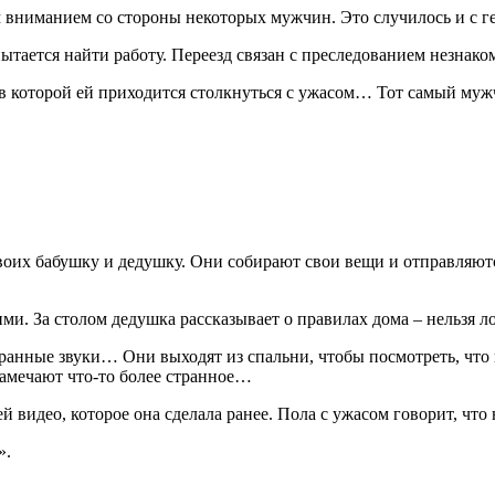
 вниманием со стороны некоторых мужчин. Это случилось и с г
пытается найти работу. Переезд связан с преследованием незнак
 в которой ей приходится столкнуться с ужасом… Тот самый муж
воих бабушку и дедушку. Они собирают свои вещи и отправляются
ми. За столом дедушка рассказывает о правилах дома – нельзя лож
транные звуки… Они выходят из спальни, чтобы посмотреть, что 
замечают что-то более странное…
ей видео, которое она сделала ранее. Пола с ужасом говорит, что
».