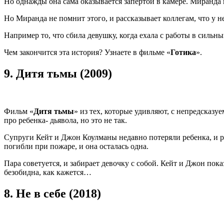
Но однажды она сама оказывается запертой в камере. Миранда 
Но Миранда не помнит этого, и рассказывает коллегам, что у 
Например то, что сбила девушку, когда ехала с работы в сильн
Чем закончится эта история? Узнаете в фильме «
Готика
».
9.
Дитя тьмы (2009)
Фильм «
Дитя тьмы
» из тех, которые удивляют, с непредсказ
про ребенка- дьявола, но это не так.
Супруги Кейт и Джон Коулманы недавно потеряли ребенка, и ре
погибли при пожаре, и она осталась одна.
Пара советуется, и забирает девочку с собой. Кейт и Джон пок
безобидна, как кажется…
8.
Не в себе (2018)