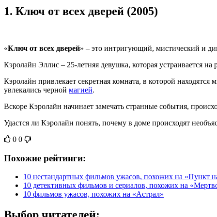
1.
Ключ от всех дверей (2005)
«
Ключ от всех дверей
» – это интригующий, мистический и ди
Кэролайн Эллис – 25-летняя девушка, которая устраивается на
Кэролайн привлекает секретная комната, в которой находятся
увлекались черной
магией
.
Вскоре Кэролайн начинает замечать странные события, происхо
Удастся ли Кэролайн понять, почему в доме происходят необъ
0
0
Похожие рейтинги:
10 нестандартных фильмов ужасов, похожих на «Пункт н
10 детективных фильмов и сериалов, похожих на «Мертво
10 фильмов ужасов, похожих на «Астрал»
Выбор читателей: