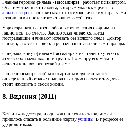
Главная героиня фильма «
Пассажиры
» работает психиатром.
Она помогает шести людям, которым удалось уцелеть в
авиакатастрофе
, справиться с их психологическими травмами,
возникшими после этого страшного события.
У доктора начинаются любовные отношения с одним из
пациентов, но счастье быстро заканчивается, когда
пострадавшие начинают исчезать без всякого следа. Доктор
считает, что это заговор, и решает заняться поисками правды.
С первых минут фильм «Пассажиры» начинает окутывать
атмосферой меланхолии и грусти. По жанру его можно
отнести к психологической драме.
После просмотра этой кинокартины в душе остается
определенный осадок: начинаешь задумываться о том, что
стоит изменить в своей жизни.
8.
Видения (2011)
Кетлин – медсестра, и однажды получилось так, что ей
пришлось спасать в больнице жертву
убийцы
. В процессе ее
ударило током.