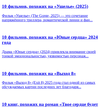
10 фильмов, похожих на «Ущелье» (2025)
Фильм «Ущелье» (The Gorge, 2025) — это сочетание
напряжённого триллера, романтической линии и фан...
10 фильмов, похожих на «Юные сердца» 2024
года
Драма «Юные сердца» (2024) привлекла внимание своей
тонкой эмоциональностью, уязвимостью персонаж...
10 фильмов, похожих на «Выход 8»
Фильм «Выход 8» (Exit 8) 2025 года стал одной из самых
обсуждаемых картин последних лет благодаря...
10 книг, похожих на роман «Твое сердце будет