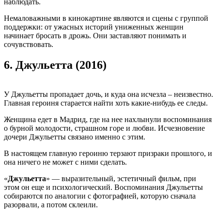
наблюдать.
Немаловажными в кинокартине являются и сцены с группой
поддержки: от ужасных историй униженных женщин
начинает бросать в дрожь. Они заставляют понимать и
сочувствовать.
6.
Джульетта (2016)
У Джульетты пропадает дочь, и куда она исчезла – неизвестно.
Главная героиня старается найти хоть какие-нибудь ее следы.
Женщина едет в Мадрид, где на нее нахлынули воспоминания
о бурной молодости, страшном горе и любви. Исчезновение
дочери Джульетты связано именно с этим.
В настоящем главную героиню терзают призраки прошлого, и
она ничего не может с ними сделать.
«
Джульетта
» — выразительный, эстетичный фильм, при
этом он еще и психологический. Воспоминания Джульетты
собираются по аналогии с фотографией, которую сначала
разорвали, а потом склеили.