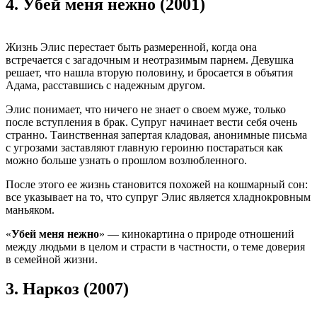
4.
Убей меня нежно (2001)
Жизнь Элис перестает быть размеренной, когда она
встречается с загадочным и неотразимым парнем. Девушка
решает, что нашла вторую половину, и бросается в объятия
Адама, расставшись с надежным другом.
Элис понимает, что ничего не знает о своем муже, только
после вступления в брак. Супруг начинает вести себя очень
странно. Таинственная запертая кладовая, анонимные письма
с угрозами заставляют главную героиню постараться как
можно больше узнать о прошлом возлюбленного.
После этого ее жизнь становится похожей на кошмарный сон:
все указывает на то, что супруг Элис является хладнокровным
маньяком.
«
Убей меня нежно
» — кинокартина о природе отношений
между людьми в целом и страсти в частности, о теме доверия
в семейной жизни.
3.
Наркоз (2007)