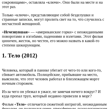
сокровищами», оставляла «ключи». Они были на месте и на
этот раз.
Только «ключи», представляющие собой безделушки и
странные записки, могут пролить свет на то, что случилось с
несчастной женщиной.
«
Исчезнувшая
» — «американские горки» с неожиданными
поворотами и изгибами, падениями и взлетами. Этот фильм
циничен, жесток, но честен, его можно назвать в какой-то
степени шокирующим.
1.
Тело (2012)
Человека, который в панике убегает от чего-то или кого-то,
сбивает автомобиль. Полицейские, прибывшие на место,
выяснили, что этот человек работал в близлежащем морге
ночным сторожем.
Из-за чего он убежал в ужасе, не замечая ничего вокруг? И
куда пропал труп, который недавно привезли в морг?
Фильм «
Тело
» отличается сюжетной интригой, неожиданным
финалом, он получился очень атмосферным, психологическим