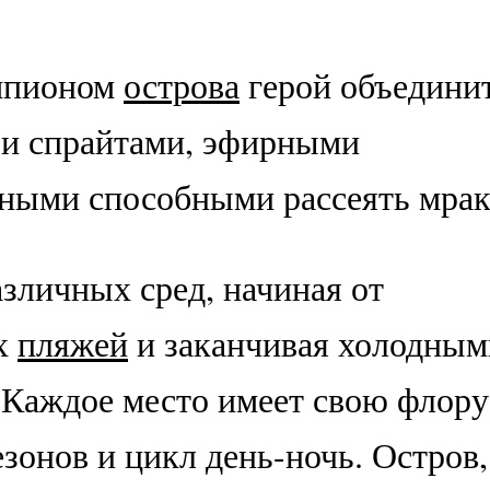
емпионом
острова
герой объедини
 и спрайтами, эфирными
ными способными рассеять мрак
азличных сред, начиная от
х
пляжей
и заканчивая холодным
Каждое место имеет свою флору
езонов и цикл день-ночь. Остров,