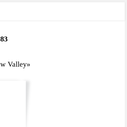
Лучшее
Свежее
283
ew Valley»