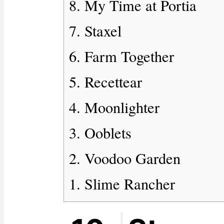
8. My Time at Portia
7. Staxel
6. Farm Together
5. Recettear
4. Moonlighter
3. Ooblets
2. Voodoo Garden
1. Slime Rancher