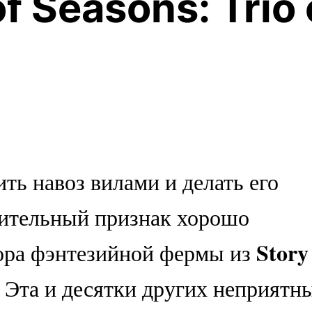
of Seasons: Trio 
ить навоз вилами и делать его
чительный признак хорошо
Story
ора фэнтезийной фермы из
. Эта и десятки других неприятн