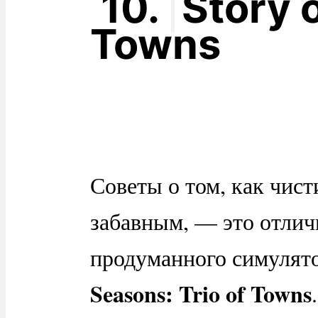
10.
Story 
Towns
Советы о том, как чист
забавным, — это отли
продуманного симулят
Seasons: Trio of Towns