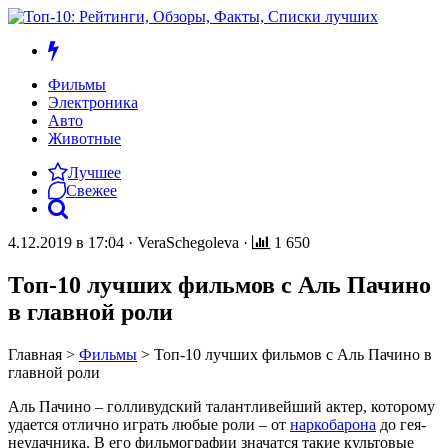
Фильмы
Электроника
Авто
Животные
Лучшее
Свежее
4.12.2019 в 17:04
·
VeraSchegoleva
·
1 650
Топ-10 лучших фильмов с Аль Пачино
в главной роли
Главная
>
Фильмы
>
Топ-10 лучших фильмов с Аль Пачино в
главной роли
Аль Пачино – голливудский талантливейший актер, которому
удается отлично играть любые роли – от
наркобарона
до гея-
неудачника. В его фильмографии значатся такие культовые