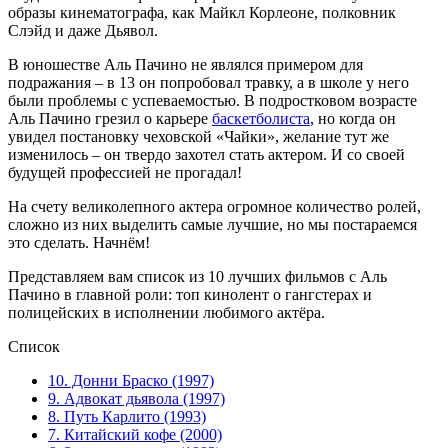
образы кинематографа, как Майкл Корлеоне, полковник
Слэйд и даже Дьявол.
В юношестве Аль Пачино не являлся примером для
подражания – в 13 он попробовал травку, а в школе у него
были проблемы с успеваемостью. В подростковом возрасте
Аль Пачино грезил о карьере
баскетболиста
, но когда он
увидел постановку чеховской «Чайки», желание тут же
изменилось – он твердо захотел стать актером. И со своей
будущей профессией не прогадал!
На счету великолепного актера огромное количество ролей,
сложно из них выделить самые лучшие, но мы постараемся
это сделать. Начнём!
Представляем вам список из 10 лучших фильмов с Аль
Пачино в главной роли: топ кинолент о гангстерах и
полицейских в исполнении любимого актёра.
Список
10. Донни Браско (1997)
9. Адвокат дьявола (1997)
8. Путь Карлито (1993)
7. Китайский кофе (2000)