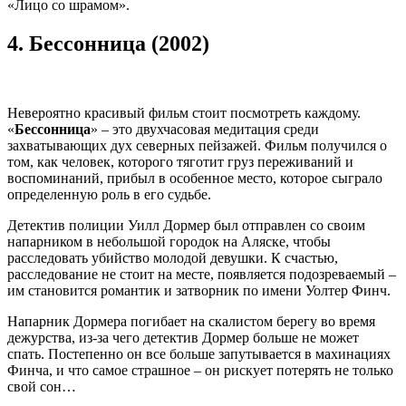
«Лицо со шрамом».
4.
Бессонница (2002)
Невероятно красивый фильм стоит посмотреть каждому.
«
Бессонница
» – это двухчасовая медитация среди
захватывающих дух северных пейзажей. Фильм получился о
том, как человек, которого тяготит груз переживаний и
воспоминаний, прибыл в особенное место, которое сыграло
определенную роль в его судьбе.
Детектив полиции Уилл Дормер был отправлен со своим
напарником в небольшой городок на Аляске, чтобы
расследовать убийство молодой девушки. К счастью,
расследование не стоит на месте, появляется подозреваемый –
им становится романтик и затворник по имени Уолтер Финч.
Напарник Дормера погибает на скалистом берегу во время
дежурства, из-за чего детектив Дормер больше не может
спать. Постепенно он все больше запутывается в махинациях
Финча, и что самое страшное – он рискует потерять не только
свой сон…