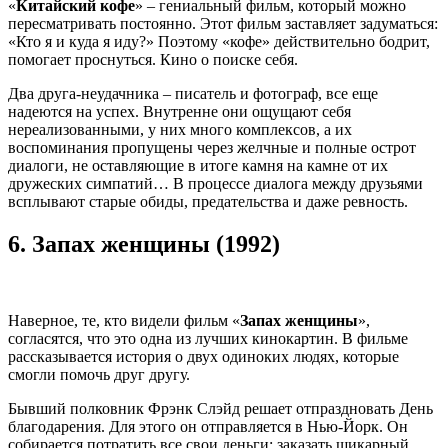
«
Китайский кофе
» – гениальный фильм, который можно
пересматривать постоянно. Этот фильм заставляет задуматься:
«Кто я и куда я иду?» Поэтому «кофе» действительно бодрит,
помогает проснуться. Кино о поиске себя.
Два друга-неудачника – писатель и фотограф, все еще
надеются на успех. Внутренне они ощущают себя
нереализованными, у них много комплексов, а их
воспоминания пропущены через желчные и полные острот
диалоги, не оставляющие в итоге камня на камне от их
дружеских симпатий… В процессе диалога между друзьями
всплывают старые обиды, предательства и даже ревность.
6.
Запах женщины (1992)
Наверное, те, кто видели фильм «
Запах женщины
»,
согласятся, что это одна из лучших кинокартин. В фильме
рассказывается история о двух одиноких людях, которые
смогли помочь друг другу.
Бывший полковник Фрэнк Слэйд решает отпраздновать День
благодарения. Для этого он отправляется в Нью-Йорк. Он
собирается потратить все свои деньги: заказать шикарный