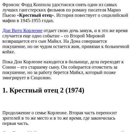
Фрэнсис Форд Коппола удостоился снять один из самых
лучших гангстерских фильмов по роману писателя Марио
Пьюзо «
Крестный отец
». История повествует о сицилийской
мафии в 1945-1955 годах.
Дон Вито Корлеоне
отдает свою дочь замуж, и в это же время
случается еще одно событие – со Второй Мировой
возвращается его сын Майкл. На Дона совершается
покушение, но он чудом остается жив, привязан к больничной
койке.
Пока Дон Корлеоне находится в больнице, дела переходят к
Сонни – его старшему сыну. Он собирается отомстить за
покушение, но за работу берется Майкл, который позже
эмигрирует в Сицилию.
1.
Крестный отец 2 (1974)
Продолжение о семье Корлеоне. Вторая часть переносит
зрителей в то же место и в то же время, где закончилась
первая часть.