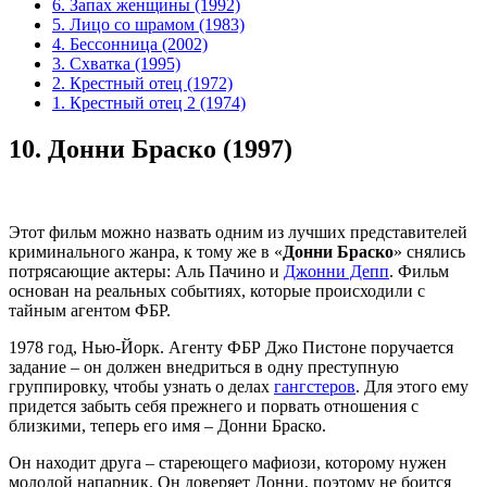
6. Запах женщины (1992)
5. Лицо со шрамом (1983)
4. Бессонница (2002)
3. Схватка (1995)
2. Крестный отец (1972)
1. Крестный отец 2 (1974)
10.
Донни Браско (1997)
Этот фильм можно назвать одним из лучших представителей
криминального жанра, к тому же в «
Донни Браско
» снялись
потрясающие актеры: Аль Пачино и
Джонни Депп
. Фильм
основан на реальных событиях, которые происходили с
тайным агентом ФБР.
1978 год, Нью-Йорк. Агенту ФБР Джо Пистоне поручается
задание – он должен внедриться в одну преступную
группировку, чтобы узнать о делах
гангстеров
. Для этого ему
придется забыть себя прежнего и порвать отношения с
близкими, теперь его имя – Донни Браско.
Он находит друга – стареющего мафиози, которому нужен
молодой напарник. Он доверяет Донни, поэтому не боится