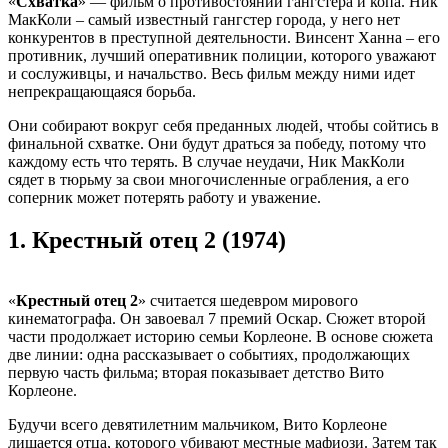
«
Схватка
» — фильм о противостоянии гангстера и копа. Ник
МакКоли – самый известный гангстер города, у него нет
конкурентов в преступной деятельности. Винсент Ханна – его
противник, лучший оперативник полиции, которого уважают
и сослуживцы, и начальство. Весь фильм между ними идет
непрекращающаяся борьба.
Они собирают вокруг себя преданных людей, чтобы сойтись в
финальной схватке. Они будут драться за победу, потому что
каждому есть что терять. В случае неудачи, Ник МакКоли
сядет в тюрьму за свои многочисленные ограбления, а его
соперник может потерять работу и уважение.
1.
Крестный отец 2 (1974)
«
Крестный отец 2
» считается шедевром мирового
кинематографа. Он завоевал 7 премий Оскар. Сюжет второй
части продолжает историю семьи Корлеоне. В основе сюжета
две линии: одна рассказывает о событиях, продолжающих
первую часть фильма; вторая показывает детство Вито
Корлеоне.
Будучи всего девятилетним мальчиком, Вито Корлеоне
лишается отца, которого убивают местные мафиози. Затем так