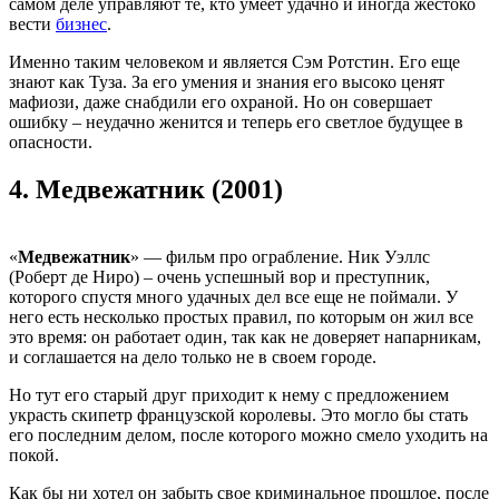
самом деле управляют те, кто умеет удачно и иногда жестоко
вести
бизнес
.
Именно таким человеком и является Сэм Ротстин. Его еще
знают как Туза. За его умения и знания его высоко ценят
мафиози, даже снабдили его охраной. Но он совершает
ошибку – неудачно женится и теперь его светлое будущее в
опасности.
4.
Медвежатник (2001)
«
Медвежатник
» — фильм про ограбление. Ник Уэллс
(Роберт де Ниро) – очень успешный вор и преступник,
которого спустя много удачных дел все еще не поймали. У
него есть несколько простых правил, по которым он жил все
это время: он работает один, так как не доверяет напарникам,
и соглашается на дело только не в своем городе.
Но тут его старый друг приходит к нему с предложением
украсть скипетр французской королевы. Это могло бы стать
его последним делом, после которого можно смело уходить на
покой.
Как бы ни хотел он забыть свое криминальное прошлое, после