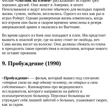
Фильм «
Охотник на оленей
» рассказывает историю трех
хороших друзей. Они живут в Америке, в штате
Пенсильвания и ведут вполне обычную для молодых парней
жизнь: гуляли, любили, веселились. Одного из них как раз и
играл Роберт. Однако размеренная жизнь изменилась, когда
все втроем они были в скором времени зачислены в резерв
американской армии и оказались во Вьетнаме.
Во время одного из боев они попадают в плен. Им предстоит
выжить в опасной игре, где на кону стоит не свобода, нет.
Сама жизнь висит на волоске. Они должны сбежать из плена
и преодолеть такие препятствия и испытания, которые никого
не оставят прежним.
9.
Пробуждение (1990)
«
Пробуждение
» — фильм, который вышел под слоганом:
«
открыв глаза на мир одному человеку, он открыл и свои
собственные
». Кинокартина про медицинского
исследователя, которого направили на работу в
психиатрическую больницу. Персонал больницы не
утруждает себя лишней заботой о больных, ухаживают скорее,
как за садом.