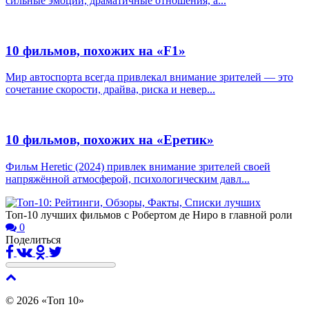
сильные эмоции, драматичные отношения, а...
10 фильмов, похожих на «F1»
Мир автоспорта всегда привлекал внимание зрителей — это
сочетание скорости, драйва, риска и невер...
10 фильмов, похожих на «Еретик»
Фильм Heretic (2024) привлек внимание зрителей своей
напряжённой атмосферой, психологическим давл...
Топ-10 лучших фильмов с Робертом де Ниро в главной роли
0
Поделиться
© 2026 «Топ 10»