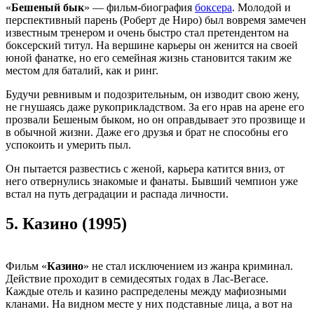
«
Бешеный бык
» — фильм-биография
боксера
. Молодой и
перспективный парень (Роберт де Ниро) был вовремя замечен
известным тренером и очень быстро стал претендентом на
боксерский титул. На вершине карьеры он женится на своей
юной фанатке, но его семейная жизнь становится таким же
местом для баталий, как и ринг.
Будучи ревнивым и подозрительным, он изводит свою жену,
не гнушаясь даже рукоприкладством. За его нрав на арене его
прозвали Бешеным быком, но он оправдывает это прозвище и
в обычной жизни. Даже его друзья и брат не способны его
успокоить и умерить пыл.
Он пытается развестись с женой, карьера катится вниз, от
него отвернулись знакомые и фанаты. Бывший чемпион уже
встал на путь деградации и распада личности.
5.
Казино (1995)
Фильм «
Казино
» не стал исключением из жанра криминал.
Действие проходит в семидесятых годах в Лас-Вегасе.
Каждые отель и казино распределены между мафиозными
кланами. На видном месте у них подставные лица, а вот на