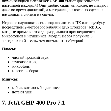
шумоизоляцией
Sennheiser GSP 300
станет для геймеров
настоящей находкой! Они удобно сидят на голове, не спадают
даже во время движений, а материалы, из которых сделаны
наушники, приятны на ощупь.
Игровые наушники легко подключаются к ПК или ноутбуку
посредством 2-метрового кабеля и двух штекеров jack 3.5,
которые применяются для раздельного присоединения
микрофонов и наушников. Модель не зря получила 5
звездочек из 5 – есть, чем впечатлить геймеров!
Плюсы:
чистый громкий звук;
звукоизоляция;
микрофон;
качество сборки.
Минусы:
кабель хотелось бы длиннее;
потеют уши.
7.
JetA GHP-400 Pro 7.1