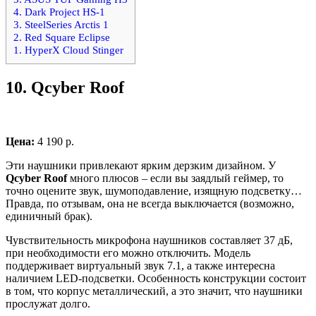
4. Dark Project HS-1
3. SteelSeries Arctis 1
2. Red Square Eclipse
1. HyperX Cloud Stinger
10.
Qcyber Roof
Цена:
4 190 р.
Эти наушники привлекают ярким дерзким дизайном. У
Qcyber Roof
много плюсов – если вы заядлый геймер, то
точно оцените звук, шумоподавление, изящную подсветку…
Правда, по отзывам, она не всегда выключается (возможно,
единичный брак).
Чувствительность микрофона наушников составляет 37 дБ,
при необходимости его можно отключить. Модель
поддерживает виртуальный звук 7.1, а также интересна
наличием LED-подсветки. Особенность конструкции состоит
в том, что корпус металлический, а это значит, что наушники
прослужат долго.