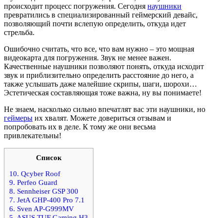
происходит процесс погружения. Сегодня
наушники
превратились в специализированный геймерский девайс,
позволяющий почти вслепую определить, откуда идет
стрельба.
Ошибочно считать, что все, что вам нужно – это мощная
видеокарта для погружения. Звук не менее важен.
Качественные наушники позволяют понять, откуда исходит
звук и приблизительно определить расстояние до него, а
также услышать даже малейшие скрипы, шаги, шорохи…
Эстетическая составляющая тоже важна, ну вы понимаете!
Не знаем, насколько сильно впечатлят вас эти наушники, но
геймеры
их хвалят. Можете довериться отзывам и
попробовать их в деле. К тому же они весьма
привлекательны!
Список
10. Qcyber Roof
9. Perfeo Guard
8. Sennheiser GSP 300
7. JetA GHP-400 Pro 7.1
6. Sven AP-G999MV
5. ASUS TUF Gaming H3