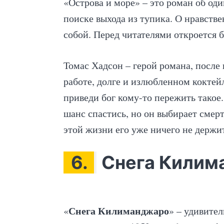
«Острова и море» – это роман об од
поиске выхода из тупика. О нравстве
собой. Перед читателями откроется б
Томас Хадсон – герой романа, после 
работе, долге и излюбленном коктейл
приведи бог кому-то пережить такое.
шанс спастись, но он выбирает смер
этой жизни его уже ничего не держ
6.
Снега Килим
Снега Килиманджаро
«
» – удивител