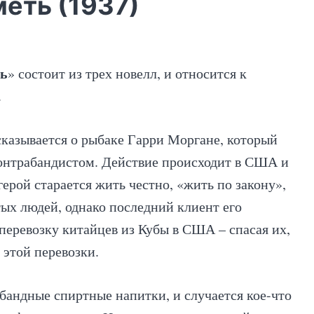
меть (1937)
ть
» состоит из трех новелл, и относится к
.
сказывается о рыбаке Гарри Моргане, который
контрабандистом. Действие происходит в США и
герой старается жить честно, «жить по закону»,
тых людей, однако последний клиент его
 перевозку китайцев из Кубы в США – спасая их,
 этой перевозки.
абандные спиртные напитки, и случается кое-что