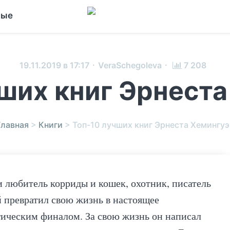
ные
·
·
19.11.2019 в 17:17
VeraSchegoleva
7 208
чших книг Эрнеста
Главная
>
Книги
>
Топ-10 лучших книг Эрнеста Хемингуэ
любитель корриды и кошек, охотник, писатель
й превратил свою жизнь в настоящее
агическим финалом. За свою жизнь он написал