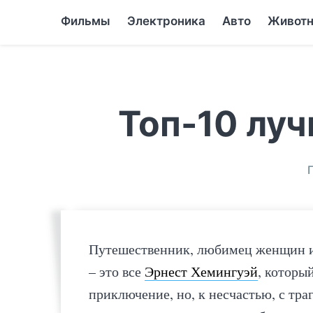
Фильмы
Электроника
Авто
Живот
Топ-10 лу
Путешественник, любимец женщин и 
– это все
Эрнест Хемингуэй
, которы
приключение, но, к несчастью, с тр