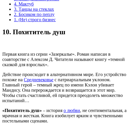
4. Мактуб
3. Танцы на стеклах
2. Босиком по пеплу
1. (Не) строго бизнес
10.
Похититель душ
Первая книга из серии «Зазеркалье». Роман написан в
соавторстве с Алексом Д. Читатели называют книгу «темной
сказкой для взрослых».
Действие происходит в альтернативном мире. Его устройство
похоже на
Средневековье
с патриархальным уклоном.
Главный герой – темный жрец по имени Кэлон убивает
Мандису. Она перерождается и возвращается в этот мир.
Чтобы стать счастливой, ей придется преодолеть множество
испытаний…
«Похититель душ»
– история
о любви
, не сентиментальная, а
мрачная и жесткая. Книга изобилует ярким и чувственными
постельными сценами.