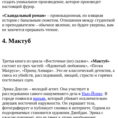
создать уникальное произведение, которое произведет
настоящий фурор.
«Скандальный роман»
– провокационная, но изящная
история с банальным сюжетом. Отношения между студенткой
и преподавателем – обычное явление, но будьте уверены, вам
не захочется прерывать чтение.
4.
Мактуб
Третья книга из цикла «Восточные (не) сказки».
«Мактуб»
состоит из трех частей: «Ядовитый любовник», «Пески
Махруса», «Принц Анмара». Это не классический детектив, а
смесь из убийств, расследований, эмоций, страсти и горячих
постельных сцен.
Эрика Доусон – молодой агент. Она участвует в
расследовании самого нашумевшего дела в
Нью-Йорке
. В
городе появился
маньяк
, который убивает исключительно
девушек восточной наружности. Он украшает тела,
фотографирует и публикует снимки в интернете. Одним из
подозреваемых становится художник Джейдан. Эрика с
ужасом понимает, что ее тянет к этому необычному