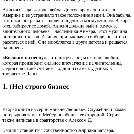
Алисия Саадат – дочь шейха. Долгое время она жила в
Америке и ее устраивало такое положение вещей. Она забыла,
что такое покрывать голову и подчиняться мужчинам. Вскоре
отец забирает ее домой. Алисия должна выйти замуж за
влиятельного человека – наследника Анмара. Этот мужчина
не терпит отказов. Алисия, привыкшая к свободе, не готова
расстаться с ней. Она влюбляется в друга детства и решается
на побег…
«Босиком по пеплу»
– это потрясающая история любви,
которая производит сильное впечатление на читательниц.
Серия о востоке считается одной из самых удачных в
творчестве Ланы.
1.
(Не) строго бизнес
Вторая книга из серии «Бизнес/любовь». Служебный роман –
популярная тема, и Мейер не обошла ее стороной. Серия
также написана в соавторстве с Алексом Д.
Эмилия становится собственностью Адриана Батлера.