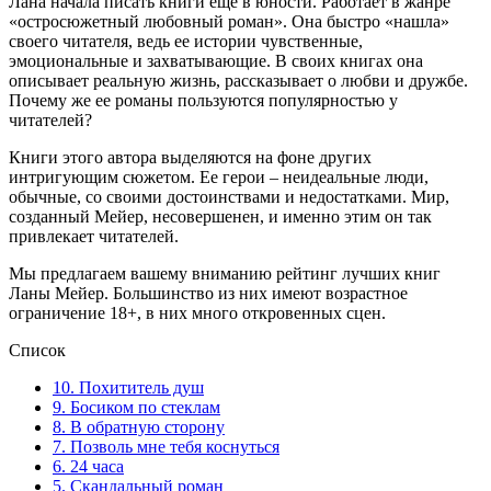
Лана начала писать книги еще в юности. Работает в жанре
«остросюжетный любовный роман». Она быстро «нашла»
своего читателя, ведь ее истории чувственные,
эмоциональные и захватывающие. В своих книгах она
описывает реальную жизнь, рассказывает о любви и дружбе.
Почему же ее романы пользуются популярностью у
читателей?
Книги этого автора выделяются на фоне других
интригующим сюжетом. Ее герои – неидеальные люди,
обычные, со своими достоинствами и недостатками. Мир,
созданный Мейер, несовершенен, и именно этим он так
привлекает читателей.
Мы предлагаем вашему вниманию рейтинг лучших книг
Ланы Мейер. Большинство из них имеют возрастное
ограничение 18+, в них много откровенных сцен.
Список
10. Похититель душ
9. Босиком по стеклам
8. В обратную сторону
7. Позволь мне тебя коснуться
6. 24 часа
5. Скандальный роман