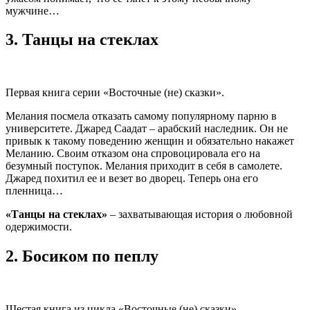
мужчине…
3.
Танцы на стеклах
Первая книга серии «Восточные (не) сказки».
Мелания посмела отказать самому популярному парню в
университете. Джаред Саадат – арабский наследник. Он не
привык к такому поведению женщин и обязательно накажет
Меланию. Своим отказом она спровоцировала его на
безумный поступок. Мелания приходит в себя в самолете.
Джаред похитил ее и везет во дворец. Теперь она его
пленница…
«Танцы на стеклах»
– захватывающая история о любовной
одержимости.
2.
Босиком по пеплу
Шестая книга из цикла «Восточные (не) сказки».