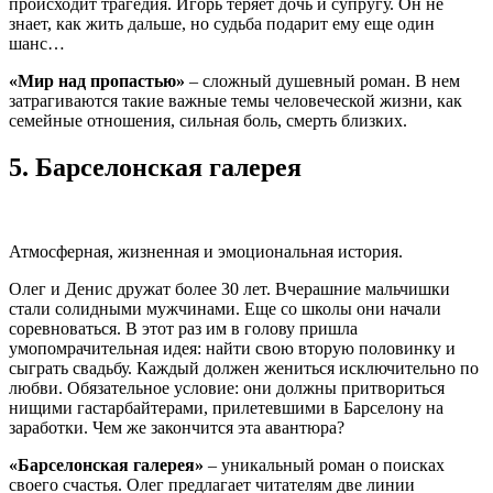
происходит трагедия. Игорь теряет дочь и супругу. Он не
знает, как жить дальше, но судьба подарит ему еще один
шанс…
«Мир над пропастью»
– сложный душевный роман. В нем
затрагиваются такие важные темы человеческой жизни, как
семейные отношения, сильная боль, смерть близких.
5.
Барселонская галерея
Атмосферная, жизненная и эмоциональная история.
Олег и Денис дружат более 30 лет. Вчерашние мальчишки
стали солидными мужчинами. Еще со школы они начали
соревноваться. В этот раз им в голову пришла
умопомрачительная идея: найти свою вторую половинку и
сыграть свадьбу. Каждый должен жениться исключительно по
любви. Обязательное условие: они должны притвориться
нищими гастарбайтерами, прилетевшими в Барселону на
заработки. Чем же закончится эта авантюра?
«Барселонская галерея»
– уникальный роман о поисках
своего счастья. Олег предлагает читателям две линии