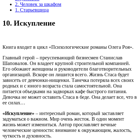
2. Человек за шкафом
1. Старьевщица
10.
Искупление
Книга входит в цикл «Психологические романы Олега Роя».
Главный герой – преуспевающий бизнесмен Станислав
Шаповалов. Он владеет крупной строительной компанией.
Его обожают женщины и руководители благотворительных
организаций. Вскоре он лишится всего. Жизнь Стаса будет
зависеть от девчонки-нищенки. Танечка потеряла всех своих
родных и с юного возраста стала самостоятельной. Она
питается объедками на задворках кафе быстрого питания.
Девочка не может оставить Стаса в беде. Она делает все, что в
ее силах…
«Искупление»
– интересный роман, который заставляет
задуматься о важном. Мир очень жесток. В один момент
жизнь может измениться. Автор прославляет вечные
человеческие ценности: внимание к окружающим, жалость,
чуткость и духовность.