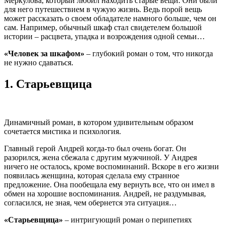
Меркулова, который любил находить старые вещи. Они были
для него путешествием в чужую жизнь. Ведь порой вещь
может рассказать о своем обладателе намного больше, чем он
сам. Например, обычный шкаф стал свидетелем большой
истории – расцвета, упадка и возрождения одной семьи…
«Человек за шкафом»
– глубокий роман о том, что никогда
не нужно сдаваться.
1.
Старьевщица
Динамичный роман, в котором удивительным образом
сочетается мистика и психология.
Главный герой Андрей когда-то был очень богат. Он
разорился, жена сбежала с другим мужчиной. У Андрея
ничего не осталось, кроме воспоминаний. Вскоре в его жизни
появилась женщина, которая сделала ему странное
предложение. Она пообещала ему вернуть все, что он имел в
обмен на хорошие воспоминания. Андрей, не раздумывая,
согласился, не зная, чем обернется эта ситуация…
«Старьевщица»
– интригующий роман о перипетиях