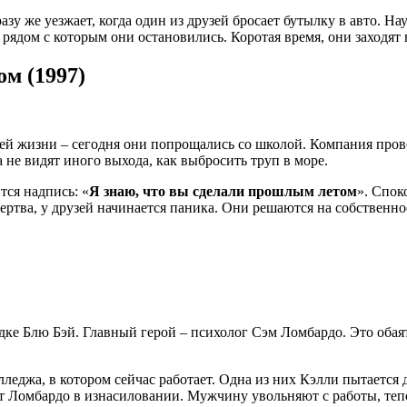
азу же уезжает, когда один из друзей бросает бутылку в авто. 
 рядом с которым они остановились. Коротая время, они заходят
м (1997)
ей жизни – сегодня они попрощались со школой. Компания пров
 не видят иного выхода, как выбросить труп в море.
тся надпись: «
Я знаю, что вы сделали прошлым летом
». Спок
жертва, у друзей начинается паника. Они решаются на собственн
ке Блю Бэй. Главный герой – психолог Сэм Ломбардо. Это обая
леджа, в котором сейчас работает. Одна из них Кэлли пытается д
 Ломбардо в изнасиловании. Мужчину увольняют с работы, тепер