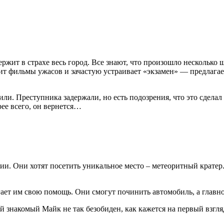
держит в страхе весь город. Все знают, что произошло нескольк
ит фильмы ужасов и зачастую устраивает «экзамен» — предлагает
ли. Преступника задержали, но есть подозрения, что это сделал 
рее всего, он вернется…
ии. Они хотят посетить уникальное место – метеоритный кратер.
гает им свою помощь. Они смогут починить автомобиль, а главно
й знакомый Майк не так безобиден, как кажется на первый взгл