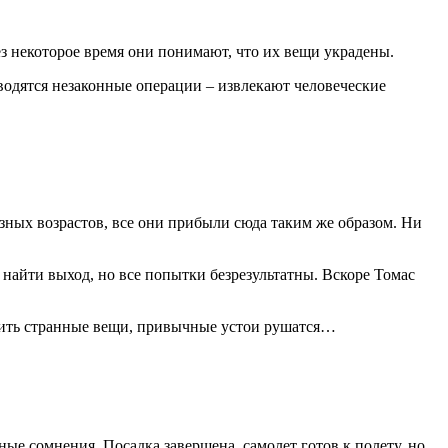
з некоторое время они понимают, что их вещи украдены.
оводятся незаконные операции – извлекают человеческие
азных возрастов, все они прибыли сюда таким же образом. Ни
найти выход, но все попытки безрезультатны. Вскоре Томас
одить странные вещи, привычные устои рушатся…
е сомнения. Посадка завершена, самолет готов к полету, но