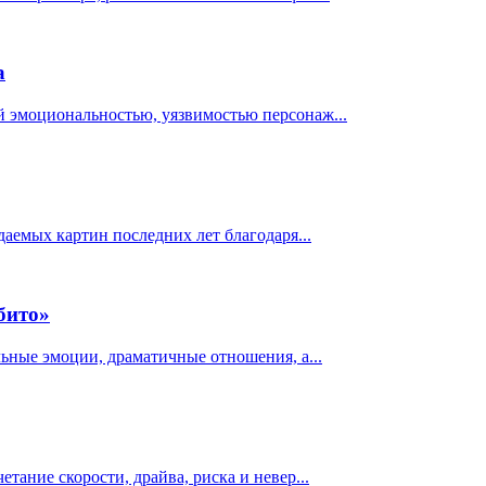
а
й эмоциональностью, уязвимостью персонаж...
даемых картин последних лет благодаря...
збито»
льные эмоции, драматичные отношения, а...
тание скорости, драйва, риска и невер...