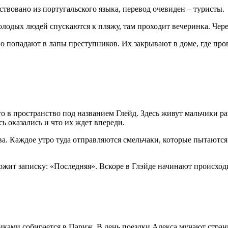
твовано из португальского языка, перевод очевиден – туристы.
лодых людей спускаются к пляжу, там проходит вечеринка. Чере
но попадают в лапы преступников. Их закрывают в доме, где пр
го в пространство под названием Глейд. Здесь живут мальчики р
ь оказались и что их ждет впереди.
. Каждое утро туда отправляются смельчаки, которые пытаются 
ержит записку: «Последняя». Вскоре в Глэйде начинают происх
ками собирается в Париж. В день поездки Алекса мучают странны