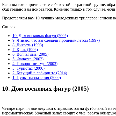
Если вы тоже причисляете себя к этой возрастной группе, обр
обязательно вам понравятся. Конечно только в том случае, ес
Представляем вам 10 лучших молодежных триллеров: список ка
Список
10. Дом восковых фигур (2005)
9. Я знаю, что вы сделали прошлым летом (1997)
8. Дикость (1998)
7. Крик (1996)
6. Волчья яма (2005)
5. Фанатка (2002)
4. Поворот не туда (2003)
3. Туристас (2006)
2. Бегущий в лабиринте (2014)
1. Пункт назначения (2000)
10.
Дом восковых фигур (2005)
Четыре парня и две девушки отправляются на футбольный матч.
неромантическая. Ужасный запах сводит с ума, ребята обнаруж