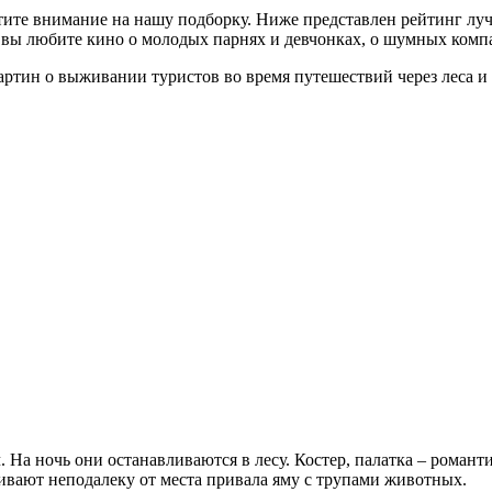
атите внимание на нашу подборку. Ниже представлен рейтинг лу
ли вы любите кино о молодых парнях и девчонках, о шумных комп
ртин о выживании туристов во время путешествий через леса и 
 На ночь они останавливаются в лесу. Костер, палатка – романт
ивают неподалеку от места привала яму с трупами животных.