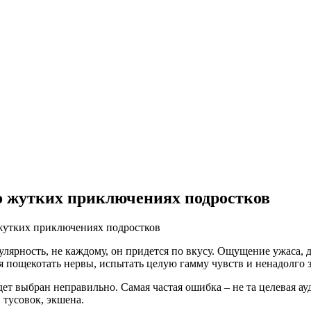
о жутких приключениях подростков
жутких приключениях подростков
лярность, не каждому, он придется по вкусу. Ощущение ужаса, 
ся пощекотать нервы, испытать целую гамму чувств и ненадолго 
дет выбран неправильно. Самая частая ошибка – не та целевая а
 тусовок, экшена.