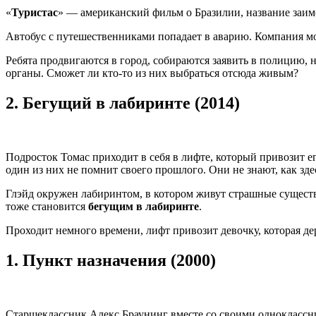
«
Туристас
» — американский фильм о Бразилии, название заимс
Автобус с путешественниками попадает в аварию. Компания мо
Ребята продвигаются в город, собираются заявить в полицию, 
органы. Сможет ли кто-то из них выбраться отсюда живым?
2.
Бегущий в лабиринте (2014)
Подросток Томас приходит в себя в лифте, который привозит е
один из них не помнит своего прошлого. Они не знают, как здес
Глэйд окружен лабиринтом, в котором живут страшные существа
тоже становится
бегущим в лабиринте
.
Проходит немного времени, лифт привозит девочку, которая д
1.
Пункт назначения (2000)
Старшеклассник Алекс Браунинг вместе со своими одноклассни