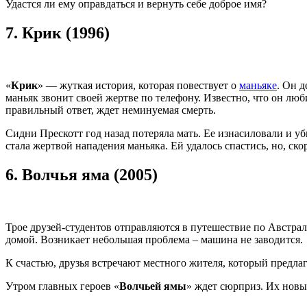
Удастся ли ему оправдаться и вернуть себе доброе имя?
7.
Крик (1996)
«
Крик
» — жуткая история, которая повествует о
маньяке
. Он 
маньяк звонит своей жертве по телефону. Известно, что он люб
правильный ответ, ждет неминуемая смерть.
Сидни Прескотт год назад потеряла мать. Ее изнасиловали и уби
стала жертвой нападения маньяка. Ей удалось спастись, но, ско
6.
Волчья яма (2005)
Трое друзей-студентов отправляются в путешествие по Австрал
домой. Возникает небольшая проблема – машина не заводится.
К счастью, друзья встречают местного жителя, который предла
Утром главных героев «
Волчьей ямы
» ждет сюрприз. Их новы