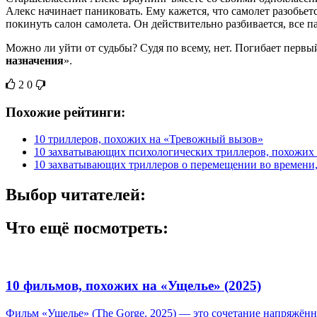
Алекс начинает паниковать. Ему кажется, что самолет разобье
покинуть салон самолета. Он действительно разбивается, все 
Можно ли уйти от судьбы? Судя по всему, нет. Погибает первы
назначения
».
2
0
Похожие рейтинги:
10 триллеров, похожих на «Тревожный вызов»
10 захватывающих психологических триллеров, похожих
10 захватывающих триллеров о перемещении во времени
Выбор читателей:
Что ещё посмотреть:
10 фильмов, похожих на «Ущелье» (2025)
Фильм «Ущелье» (The Gorge, 2025) — это сочетание напряжённо