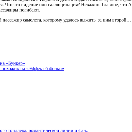
тся. Что это видение или галлюцинация? Неважно. Главное, что 
пассажиры погибают.
й пассажир самолета, которому удалось выжить, за ним второй… 
 на «Бункер»
, похожих на «Эффект бабочки»
го триллера, романтической линии и фан...