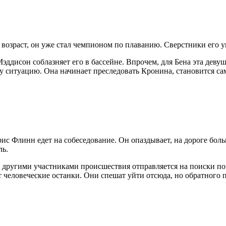
возраст, он уже стал чемпионом по плаванию. Сверстники его у
ддисон соблазняет его в бассейне. Впрочем, для Бена эта девушк
эту ситуацию. Она начинает преследовать Кронина, становится с
рис Флинн едет на собеседование. Он опаздывает, на дороге бол
ль.
другими участниками происшествия отправляется на поиски помо
 человеческие останки. Они спешат уйти отсюда, но обратного