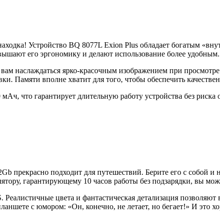
о находка! Устройство BQ 8077L Exion Plus обладает богатым «
вышают его эргономику и делают использование более удобным.
вам наслаждаться ярко-красочным изображением при просмотре 
ивки. Памяти вполне хватит для того, чтобы обеспечить качест
 мАч, что гарантирует длительную работу устройства без риска 
 прекрасно подходит для путешествий. Берите его с собой и 
лятору, гарантирующему 10 часов работы без подзарядки, вы мож
S. Реалистичные цвета и фантастическая детализация позволяют
аншете с юмором: «Он, конечно, не летает, но бегает!» И это х