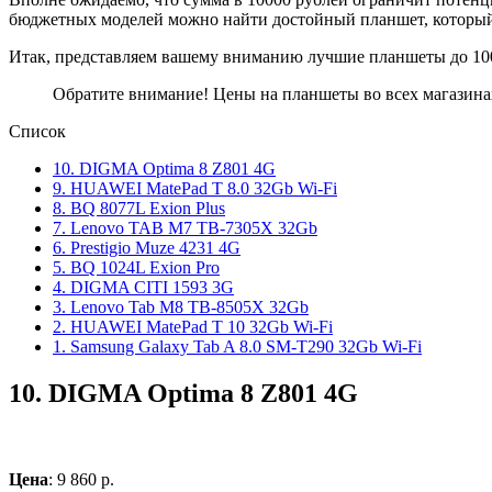
бюджетных моделей можно найти достойный планшет, который м
Итак, представляем вашему вниманию лучшие планшеты до 100
Обратите внимание! Цены на планшеты во всех магазинах
Список
10. DIGMA Optima 8 Z801 4G
9. HUAWEI MatePad T 8.0 32Gb Wi-Fi
8. BQ 8077L Exion Plus
7. Lenovo TAB M7 TB-7305X 32Gb
6. Prestigio Muze 4231 4G
5. BQ 1024L Exion Pro
4. DIGMA CITI 1593 3G
3. Lenovo Tab M8 TB-8505X 32Gb
2. HUAWEI MatePad T 10 32Gb Wi-Fi
1. Samsung Galaxy Tab A 8.0 SM-T290 32Gb Wi-Fi
10.
DIGMA Optima 8 Z801 4G
Цена
: 9 860 р.