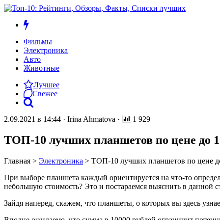
Фильмы
Электроника
Авто
Животные
Лучшее
Свежее
2.09.2021 в 14:44
·
Irina Ahmatova
·
1 929
ТОП-10 лучших планшетов по цене до 10
Главная
>
Электроника
>
ТОП-10 лучших планшетов по цене до
При выборе планшета каждый ориентируется на что-то определе
небольшую стоимость? Это и постараемся выяснить в данной ст
Зайдя наперед, скажем, что планшеты, о которых вы здесь узна
Вполне ожидаемо, что сумма в 10000 рублей ограничит потенциа