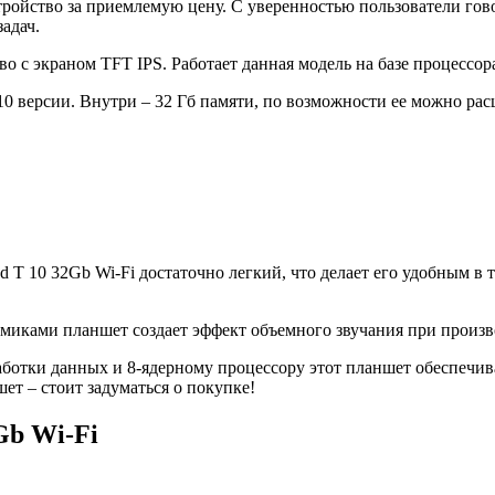
ойство за приемлемую цену. С уверенностью пользователи говор
адач.
 с экраном TFT IPS. Работает данная модель на базе процессора
10 версии. Внутри – 32 Гб памяти, по возможности ее можно рас
10 32Gb Wi-Fi достаточно легкий, что делает его удобным в тр
иками планшет создает эффект объемного звучания при произво
аботки данных и 8-ядерному процессору этот планшет обеспечи
т – стоит задуматься о покупке!
Gb Wi-Fi