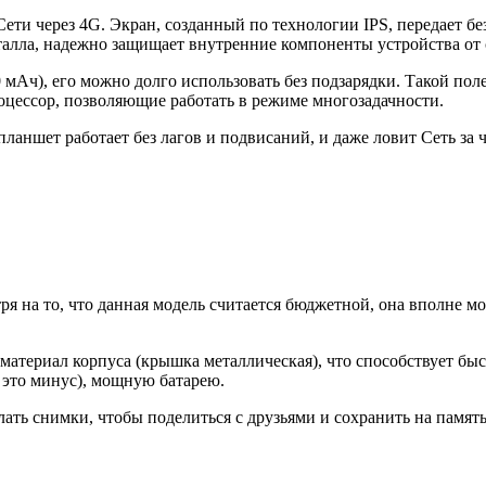
и через 4G. Экран, созданный по технологии IPS, передает бе
талла, надежно защищает внутренние компоненты устройства от
мАч), его можно долго использовать без подзарядки. Такой поле
оцессор, позволяющие работать в режиме многозадачности.
ланшет работает без лагов и подвисаний, и даже ловит Сеть за ч
я на то, что данная модель считается бюджетной, она вполне мо
 материал корпуса (крышка металлическая), что способствует б
о это минус), мощную батарею.
елать снимки, чтобы поделиться с друзьями и сохранить на памят