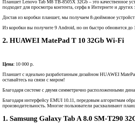
Планшет Lenovo Tab M8 TB-8505X 32Gb – это качественное устр
подходит для просмотра контента, серфа в Интернете и других з
Достав из коробки планшет, мы получаем 8-дюймовое устройство
Из коробки вы получите 9 Android, но он быстро обновится до 
2.
HUAWEI MatePad T 10 32Gb Wi-Fi
Цена
: 10 000 р.
Планшет с идеально разработанным дизайном HUAWEI MatePad T 
оставайтесь на связи с миром!
Благодаря системе с двумя симметрично расположенными динам
Благодаря интерфейсу EMUI 10.11, передовым алгоритмам обр
производительность. Многие пользователи расхваливают планше
1.
Samsung Galaxy Tab A 8.0 SM-T290 32