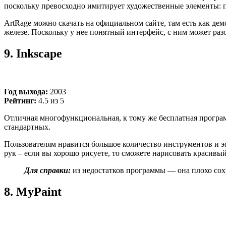
поскольку превосходно имитирует художественные элементы: па
ArtRage можно скачать на официальном сайте, там есть как дем
железе. Поскольку у нее понятный интерфейс, с ним может раз
9.
Inkscape
Год выхода:
2003
Рейтинг:
4.5 из 5
Отличная многофункциональная, к тому же бесплатная прогр
стандартных.
Пользователям нравится большое количество инструментов и э
рук – если вы хорошо рисуете, то сможете нарисовать красивы
Для справки:
из недостатков программы
— она
плохо сох
8.
MyPaint