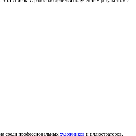
 этот список. С радостью делимся полученным результатом с
рна среди профессиональных
художников
и иллюстраторов,