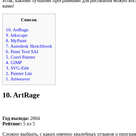
Итак, какими лучшими программами для рисования можно воспо
вами!
Список
10. ArtRage
9. Inkscape
8. MyPaint
7. Autodesk Sketchbook
6. Paint Tool SAI
5. Corel Painter
4. GIMP
3. SVG‑Edit
2. Painter Lite
1. Artweaver
10.
ArtRage
Год выхода:
2004
Рейтинг:
5 из 5
Сложно выбрать, с каких именно хвалебных отзывов о програ