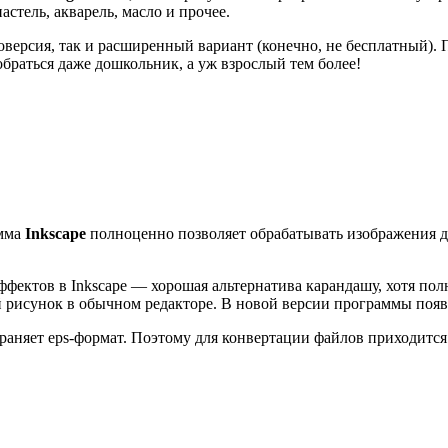
стель, акварель, масло и прочее.
оверсия, так и расширенный вариант (конечно, не бесплатный). 
обраться даже дошкольник, а уж взрослый тем более!
амма
Inkscape
полноценно позволяет обрабатывать изображения д
ффектов в Inkscape
—
хорошая альтернатива карандашу, хотя пол
й рисунок в обычном редакторе. В новой версии программы появ
раняет eps-формат. Поэтому для конвертации файлов приходится ис