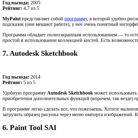
Год выхода:
2005
Рейтинг:
4.7 из 5
MyPaint
представляет собой
программу
, в которой удобно рисо
подсказок (они мешают работе), у нее очень понятный интерфей
Программа обладает полноэкранным использованием
—
то ест
простой в использовании коллекцией кистей. Есть возможность
7.
Autodesk Sketchbook
Год выхода:
2014
Рейтинг:
5 из 5
Удобную программу
Autodesk Sketchbook
может использовать 
приобретения дополнительных функций (впрочем, так везде) п
В программе легко сделать все, что пожелаешь. Хотите малин
загрузить образец рисунка через меню импорта изображений. Кс
6.
Paint Tool SAI