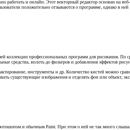
но работать и онлайн. Этот векторный редактор основан на веб
льзователи положительно отзываются о программе, однако в ней
шей коллекции профессиональных программ для рисования. По сра
ьные средства, вплоть до фильтров и добавления эффектов рису
едактирование, инструменты и др. Количество кистей можно сравни
вать существующие изображения и отделять фон или объект, эк
отошопом и обычным Paint. При этом о ней не так много слышал