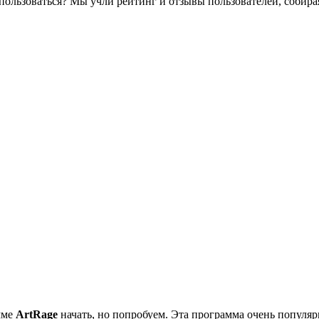
льзоваться? Мы учли рейтинг и отзывы пользователей, собирая
мме
ArtRage
начать, но попробуем. Эта программа очень популя