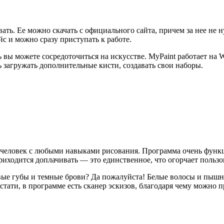
вать. Ее можно скачать с официального сайта, причем за нее не 
с и можно сразу приступать к работе.
ь вы можете сосредоточиться на искусстве. MyPaint работает на 
 загружать дополнительные кисти, создавать свои наборы.
человек с любыми навыками рисования. Программа очень функци
риходится доплачивать
—
это единственное, что огорчает пользо
овые губы и темные брови? Да пожалуйста! Белые волосы и пыш
тати, в программе есть сканер эскизов, благодаря чему можно п