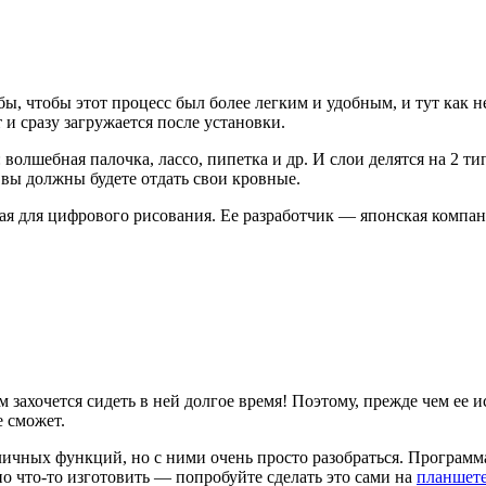
ы, чтобы этот процесс был более легким и удобным, и тут как н
 и сразу загружается после установки.
волшебная палочка, лассо, пипетка и др. И слои делятся на 2 т
 вы должны будете отдать свои кровные.
я для цифрового рисования. Ее разработчик
—
японская комп
ам захочется сидеть в ней долгое время! Поэтому, прежде чем ее 
 сможет.
азличных функций, но с ними очень просто разобраться. Програм
о что-то изготовить
—
попробуйте сделать это сами на
планшет