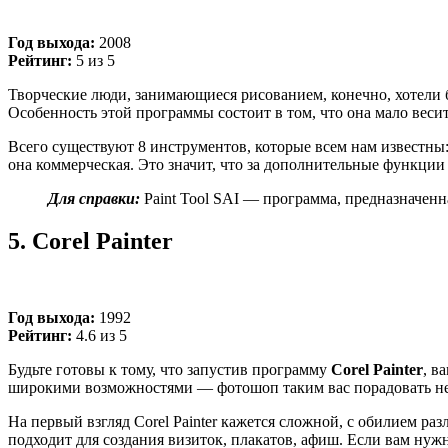
Год выхода:
2008
Рейтинг:
5 из 5
Творческие люди, занимающиеся рисованием, конечно, хотели б
Особенность этой программы состоит в том, что она мало весит
Всего существуют 8 инструментов, которые всем нам известны: 
она коммерческая. Это значит, что за дополнительные функции
Для справки:
Paint Tool SAI
—
программа, предназначенна
5.
Corel Painter
Год выхода:
1992
Рейтинг:
4.6 из 5
Будьте готовы к тому, что запустив программу
Corel Painter
, в
широкими возможностями
—
фотошоп таким вас порадовать не
На первый взгляд Corel Painter кажется сложной, с обилием р
подходит для создания визиток, плакатов, афиш. Если вам нужн