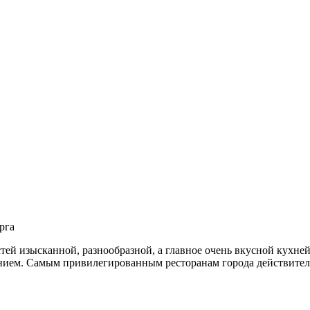
рга
тей изысканной, разнообразной, а главное очень вкусной кухне
ием. Самым привилегированным ресторанам города действительн