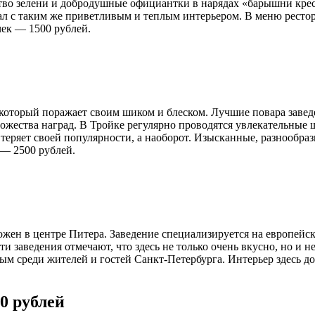
ство зелени и добродушные официантки в нарядах «барышни кре
ал с таким же приветливым и теплым интерьером. В меню рестор
чек — 1500 рублей.
который поражает своим шиком и блеском. Лучшие повара завед
ножества наград. В Тройке регулярно проводятся увлекательные
 теряет своей популярности, а наоборот. Изысканные, разнообр
 — 2500 рублей.
ожен в центре Питера. Заведение специализируется на европейс
ти заведения отмечают, что здесь не только очень вкусно, но и 
ым среди жителей и гостей Санкт-Петербурга. Интерьер здесь до
00 рублей