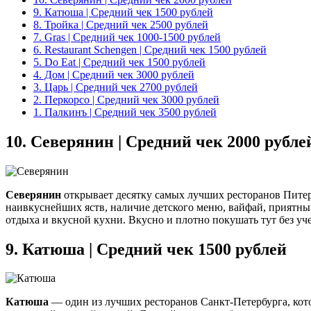
9. Катюша | Средний чек 1500 рублей
8. Тройка | Средний чек 2500 рублей
7. Gras | Средний чек 1000-1500 рублей
6. Restaurant Schengen | Средний чек 1500 рублей
5. Do Eat | Средний чек 1500 рублей
4. Дом | Средний чек 3000 рублей
3. Царь | Средний чек 2700 рублей
2. Перкорсо | Средний чек 3000 рублей
1. Палкинъ | Средний чек 3500 рублей
10.
Северянин | Средний чек 2000 рубле
Северянин
открывает десятку самых лучших ресторанов Питера
наивкуснейших яств, наличие детского меню, вайфай, приятны
отдыха и вкусной кухни. Вкусно и плотно покушать тут без уче
9.
Катюша | Средний чек 1500 рублей
Катюша
— один из лучших ресторанов Санкт-Петербурга, кот