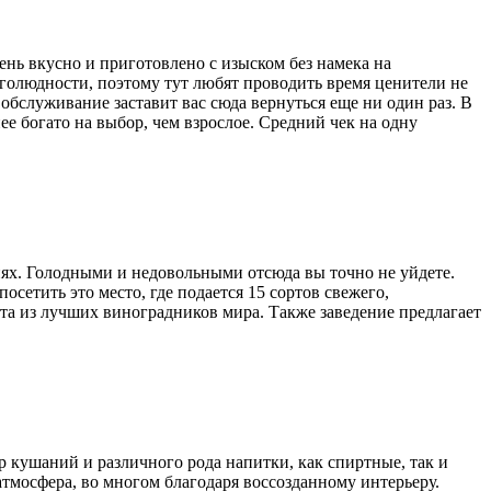
нь вкусно и приготовлено с изыском без намека на
ноголюдности, поэтому тут любят проводить время ценители не
обслуживание заставит вас сюда вернуться еще ни один раз. В
е богато на выбор, чем взрослое. Средний чек на одну
ях. Голодными и недовольными отсюда вы точно не уйдете.
етить это место, где подается 15 сортов свежего,
рта из лучших виноградников мира. Также заведение предлагает
 кушаний и различного рода напитки, как спиртные, так и
тмосфера, во многом благодаря воссозданному интерьеру.