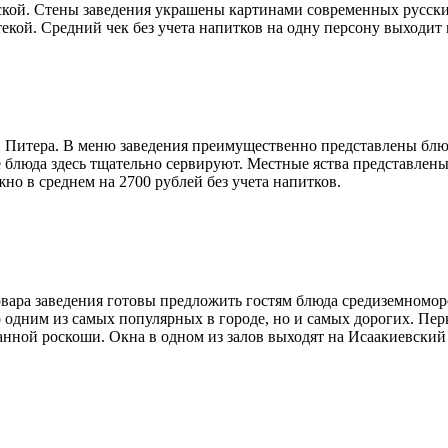
ской. Стены заведения украшены картинами современных русски
екой. Средний чек без учета напитков на одну персону выходит 
в Питера. В меню заведения преимущественно представлены блю
 блюда здесь тщательно сервируют. Местные яства представлен
о в среднем на 2700 рублей без учета напитков.
вара заведения готовы предложить гостям блюда средиземномо
о одним из самых популярных в городе, но и самых дорогих. Пер
анной роскоши. Окна в одном из залов выходят на Исаакиевский 