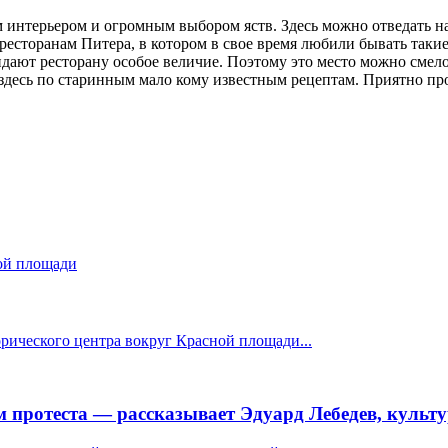
интерьером и огромным выбором яств. Здесь можно отведать н
есторанам Питера, в котором в свое время любили бывать такие
дают ресторану особое величие. Поэтому это место можно смело
я здесь по старинным мало кому известным рецептам. Приятно пр
рического центра вокруг Красной площади...
 протеста — рассказывает Эдуард Лебедев, культ