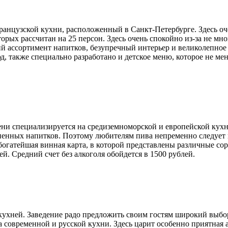
нцузской кухни, расположенный в Санкт-Петербурге. Здесь оче
торых рассчитан на 25 персон. Здесь очень спокойно из-за не м
ий ассортимент напитков, безупречный интерьер и великолепное 
, также специально разработано и детское меню, которое не мене
ени специализируется на средиземноморской и европейской кухн
нных напитков. Поэтому любителям пива непременно следует пос
богатейшая винная карта, в которой представлены различные со
ей. Средний счет без алкоголя обойдется в 1500 рублей.
кухней. Заведение радо предложить своим гостям широкий выбор
современной и русской кухни. Здесь царит особенно приятная а