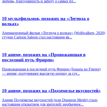
любовь, благодарность и заботу о самых бл...
10 мультфильмов, похожих на «Легенда о
волках»
Анимационный фильм «Легенда о волках» (Wolfwalkers, 2020)
студии Cartoon Saloon стал настоящим яв...
10 аниме, похожих на «Провожающая в
последний путь Фрирен»
Провожающая в последний путь Фрирен (Sousou no Frieren)
— аниме, получившее высокую оценку за глу...
10 аниме, похожих на «Подземелье вкусностей»
Аниме Подземелье вкусностей (или Dungeon Meshi) стало
настоящим открытием для зрителей: необычное...