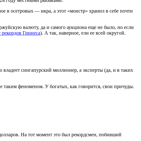
924 году местными рыбаками.
ное в осетровых — икра, а этот «монстр» хранил в себе почти
ржуйскую валюту, да и самого аукциона еще не было, но если
 рекордов Гиннеса
). А так, наверное, ели ее всей округой.
ю владеет сингапурский миллионер, а эксперты (да, и в таких
е таким феноменом. У богатых, как говорится, свои причуды.
долларов. На тот момент это был рекордсмен, побивший