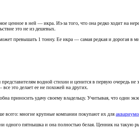
ое ценное в ней — икра. Из-за того, что она редко ходит на нер
ьствие это не из дешевых.
жет превышать 1 тонну. Ее икра — самая редкая и дорогая в мир
представителям водной стихии и ценится в первую очередь не з
 все это делает ее не похожей на других.
особна приносить удачу своему владельцу. Учитывая, что один эк
ьше всего: многие крупные компании покупают их для
аквариумо
т ни одного пятнышка и она полностью белая. Ценник на такую р