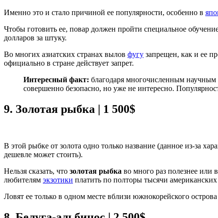
Именно это и стало причиной ее популярности, особенно в
япо
Чтобы готовить ее, повар должен пройти специальное обучени
долларов за штуку.
Во многих азиатских странах вылов
фугу
запрещен, как и ее п
официально в стране действует запрет.
Интересный факт:
благодаря многочисленным научным и
совершенно безопасно, но уже не интересно. Популярность
9.
Золотая рыбка | 1 500$
В этой рыбке от золота одно только название (данное из-за ха
дешевле может стоить).
Нельзя сказать, что
золотая рыбка
во много раз полезнее или в
любителям
экзотики
платить по полторы тысячи американских
Ловят ее только в одном месте вблизи южнокорейского острова 
8.
Белуга-альбинос | 2 500$