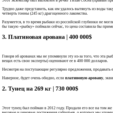
Этот экземпляр был выловлен в речке Тихая Сосна (правый пр
Трудно даже представить, как им удалось вытянуть из воды таку
четверть тонны (245 кг) драгоценного лакомства.
Разумеется, в то время рыбаки из российской глубинки не мог
бы такую «рыбку» поймали сейчас, то цена составила бы приме
3.
Платиновая арована | 400 000$
Говоря об арованах мы не упомянули эту из-за того, что эта р
вещах есть свои эксперты) оценивают ее в 400 000 долларов.
Несмотря на поступающие регулярно предложения, продавать ее
Наверное, будет очень обидно, если
платиновую аровану
, экв
2.
Тунец на 269 кг | 730 000$
Этот тунец был пойман в 2012 году. Продали его все на том ж
весовые и ценовые достижения собратьев, о которых мы упоми