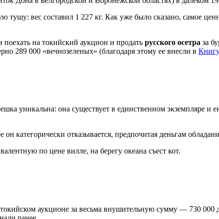
иток Дона в Белгородской и Воронежской областях) в далеком 1
ю тушу: вес составил 1 227 кг. Как уже было сказано, самое цен
ли поехать на токийский аукцион и продать
русского осетра
за бу
рно 289 000 «вечнозеленых» (благодаря этому ее внесли в
Книгу
ыбешка уникальна: она существует в единственном экземпляре и е
 он категорически отказывается, предпочитая деньгам обладани
ивалентную по цене вилле, на берегу океана съест кот.
е токийском аукционе за весьма внушительную сумму — 730 000 
нали ранее.