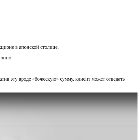
кционе в японской столице.
ионно.
атив эту вроде «божескую» сумму, клиент может отведать