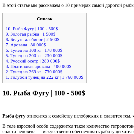
В этой статье мы расскажем о 10 примерах самой дорогой рыбы 
Список
10. Рыба Фугу | 100 - 500$
9. Золотая рыбка | 1 500$
8. Белуга-альбинос | 2 500$
7. Арована | 80 000$
6. Тунец на 108 кг | 178 000$
5. Тунец на 200 кг | 230 000$
4. Русский осетр | 289 000$
3. Платиновая арована | 400 000$
2. Тунец на 269 кг | 730 000$
1. Голубой тунец на 222 кг | 1 760 000$
10.
Рыба Фугу | 100 - 500$
Рыба фугу
относится к семейству иглобрюхих и славится тем,
В теле взрослой особи содержится такое количество тетродото
спасти человека — искусственно обеспечивать работу дыхател