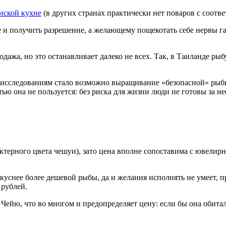
нской кухне
(в других странах практически нет поваров с соот
е и получить разрешение, а желающему пощекотать себе нервы г
родажа, но это останавливает далеко не всех. Так, в Таиланде р
сследованиям стало возможно выращивание «безопасной» рыбы ф
ю она не пользуется: без риска для жизни люди не готовы за не
рактерного цвета чешуи), зато цена вполне сопоставима с ювели
куснее более дешевой рыбы, да и желания исполнять не умеет, п
 рублей.
Чейю, что во многом и предопределяет цену: если бы она обитала