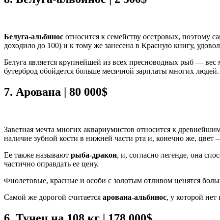
Белуга-альбинос
относится к семейству осетровых, поэтому сам
доходило до 100) и к тому же занесена в Красную книгу, удовол
Белуга является крупнейшей из всех пресноводных рыб — вес мо
бутерброд обойдется больше месячной зарплаты многих людей.
7.
Арована | 80 000$
Заветная мечта многих аквариумистов относится к древнейшим 
наличие зубной кости в нижней части рта и, конечно же, цвет —
Ее также называют
рыба-дракон
, и, согласно легенде, она сп
частично оправдать ее цену.
Фиолетовые, красные и особи с золотым отливом ценятся бол
Самой же дорогой считается
арована-альбинос
, у которой не
6.
Тунец на 108 кг | 178 000$