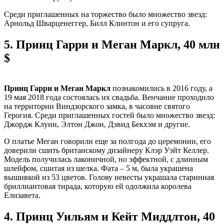
Среди приглашенных на торжество было множество звезд:
Арнольд Шварценеггер, Билл Клинтон и его супруга.
5.
Принц Гарри и Меган Маркл, 40 млн
$
Принц Гарри и Меган Маркл
познакомились в 2016 году, а
19 мая 2018 года состоялась их свадьба. Венчание проходило
на территории Виндзорского замка, в часовне святого
Герогия. Среди приглашенных гостей было множество звезд:
Джордж Клуни, Элтон Джон, Дэвид Бекхэм и другие.
О платье Меган говорили еще за полгода до церемонии, его
доверили сшить британскому дизайнеру Клэр Уэйт Келлер.
Модель получилась лаконичной, но эффектной, с длинным
шлейфом, сшитая из шелка. Фата – 5 м, была украшена
вышивкой из 53 цветов. Голову невесты украшала старинная
бриллиантовая тирада, которую ей одолжила королева
Елизавета.
4.
Принц Уильям и Кейт Миддлтон, 40