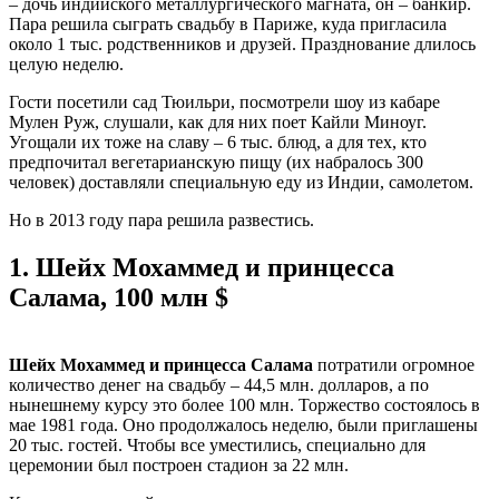
– дочь индийского металлургического магната, он – банкир.
Пара решила сыграть свадьбу в Париже, куда пригласила
около 1 тыс. родственников и друзей. Празднование длилось
целую неделю.
Гости посетили сад Тюильри, посмотрели шоу из кабаре
Мулен Руж, слушали, как для них поет Кайли Миноуг.
Угощали их тоже на славу – 6 тыс. блюд, а для тех, кто
предпочитал вегетарианскую пищу (их набралось 300
человек) доставляли специальную еду из Индии, самолетом.
Но в 2013 году пара решила развестись.
1.
Шейх Мохаммед и принцесса
Салама, 100 млн $
Шейх Мохаммед и принцесса Салама
потратили огромное
количество денег на свадьбу – 44,5 млн. долларов, а по
нынешнему курсу это более 100 млн. Торжество состоялось в
мае 1981 года. Оно продолжалось неделю, были приглашены
20 тыс. гостей. Чтобы все уместились, специально для
церемонии был построен стадион за 22 млн.