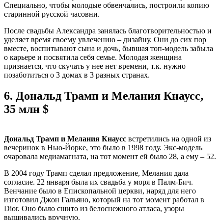
Специально, чтобы молодые обвенчались, построили копию
старинной русской часовни.
После свадьбы Александра занялась благотворительностью и
уделяет время своему увлечению – дизайну. Они до сих пор
вместе, воспитывают сына и дочь, бывшая топ-модель забыла
о карьере и посвятила себя семье. Молодая женщина
признается, что скучать у нее нет времени, т.к. нужно
позаботиться о 3 домах в 3 разных странах.
6.
Дональд Трамп и Мелания Кнаусс,
35 млн $
Дональд Трамп и Мелания Кнаусс
встретились на одной из
вечеринок в Нью-Йорке, это было в 1998 году. Экс-модель
очаровала медиамагната, на тот момент ей было 28, а ему – 52.
В 2004 году Трамп сделал предложение, Мелания дала
согласие. 22 января была их свадьба у моря в Палм-Бич.
Венчание было в Епископальной церкви, наряд для него
изготовил Джон Гальяно, который на тот момент работал в
Dior. Оно было сшито из белоснежного атласа, узоры
вышивались вручную.