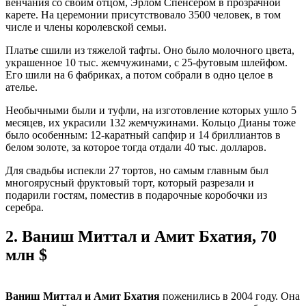
венчания со своим отцом, Эрлом Спенсером в прозрачной
карете. На церемонии присутствовало 3500 человек, в том
числе и члены королевской семьи.
Платье сшили из тяжелой тафты. Оно было молочного цвета,
украшенное 10 тыс. жемчужинами, с 25-футовым шлейфом.
Его шили на 6 фабриках, а потом собрали в одно целое в
ателье.
Необычными были и туфли, на изготовление которых ушло 5
месяцев, их украсили 132 жемчужинами. Кольцо Дианы тоже
было особенным: 12-каратный сапфир и 14 бриллиантов в
белом золоте, за которое тогда отдали 40 тыс. долларов.
Для свадьбы испекли 27 тортов, но самым главным был
многоярусный фруктовый торт, который разрезали и
подарили гостям, поместив в подарочные коробочки из
серебра.
2.
Ваниш Миттал и Амит Бхатия, 70
млн $
Ваниш Миттал и Амит Бхатия
поженились в 2004 году. Она