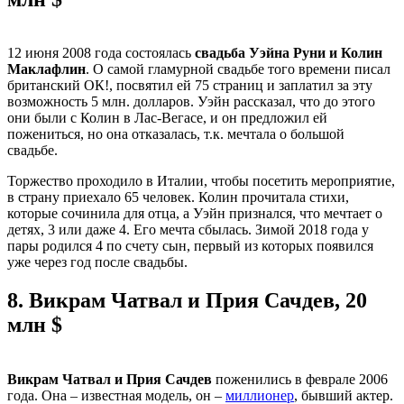
12 июня 2008 года состоялась
свадьба Уэйна Руни и Колин
Маклафлин
. О самой гламурной свадьбе того времени писал
британский ОК!, посвятил ей 75 страниц и заплатил за эту
возможность 5 млн. долларов. Уэйн рассказал, что до этого
они были с Колин в Лас-Вегасе, и он предложил ей
пожениться, но она отказалась, т.к. мечтала о большой
свадьбе.
Торжество проходило в Италии, чтобы посетить мероприятие,
в страну приехало 65 человек. Колин прочитала стихи,
которые сочинила для отца, а Уэйн признался, что мечтает о
детях, 3 или даже 4. Его мечта сбылась. Зимой 2018 года у
пары родился 4 по счету сын, первый из которых появился
уже через год после свадьбы.
8.
Викрам Чатвал и Прия Сачдев, 20
млн $
Викрам Чатвал и Прия Сачдев
поженились в феврале 2006
года. Она – известная модель, он –
миллионер
, бывший актер.