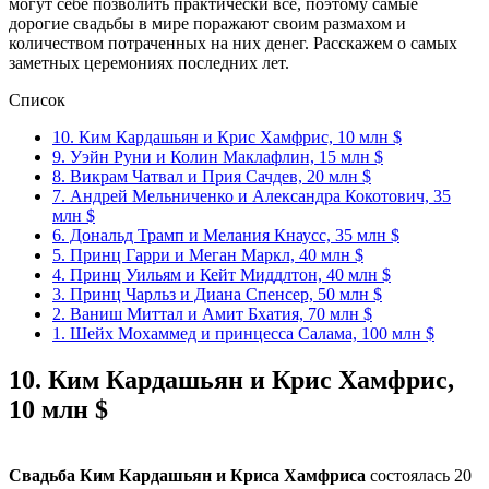
могут себе позволить практически все, поэтому самые
дорогие свадьбы в мире поражают своим размахом и
количеством потраченных на них денег. Расскажем о самых
заметных церемониях последних лет.
Список
10. Ким Кардашьян и Крис Хамфрис, 10 млн $
9. Уэйн Руни и Колин Маклафлин, 15 млн $
8. Викрам Чатвал и Прия Сачдев, 20 млн $
7. Андрей Мельниченко и Александра Кокотович, 35
млн $
6. Дональд Трамп и Мелания Кнаусс, 35 млн $
5. Принц Гарри и Меган Маркл, 40 млн $
4. Принц Уильям и Кейт Миддлтон, 40 млн $
3. Принц Чарльз и Диана Спенсер, 50 млн $
2. Ваниш Миттал и Амит Бхатия, 70 млн $
1. Шейх Мохаммед и принцесса Салама, 100 млн $
10.
Ким Кардашьян и Крис Хамфрис,
10 млн $
Свадьба Ким Кардашьян и Криса Хамфриса
состоялась 20