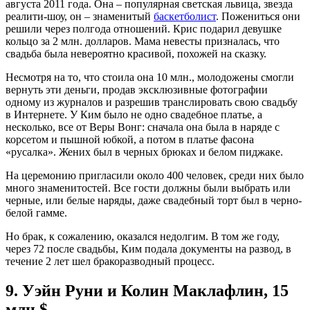
августа 2011 года. Она – популярная светская львица, звезда
реалити-шоу, он – знаменитый
баскетболист
. Пожениться они
решили через полгода отношений. Крис подарил девушке
кольцо за 2 млн. долларов. Мама невесты призналась, что
свадьба была невероятно красивой, похожей на сказку.
Несмотря на то, что стоила она 10 млн., молодожены смогли
вернуть эти деньги, продав эксклюзивные фотографии
одному из журналов и разрешив транслировать свою свадьбу
в Интернете. У Ким было не одно свадебное платье, а
несколько, все от Веры Вонг: сначала она была в наряде с
корсетом и пышной юбкой, а потом в платье фасона
«русалка». Жених был в черных брюках и белом пиджаке.
На церемонию пригласили около 400 человек, среди них было
много знаменитостей. Все гости должны были выбрать или
черные, или белые наряды, даже свадебный торт был в черно-
белой гамме.
Но брак, к сожалению, оказался недолгим. В том же году,
через 72 после свадьбы, Ким подала документы на развод, в
течение 2 лет шел бракоразводный процесс.
9.
Уэйн Руни и Колин Маклафлин, 15
млн $