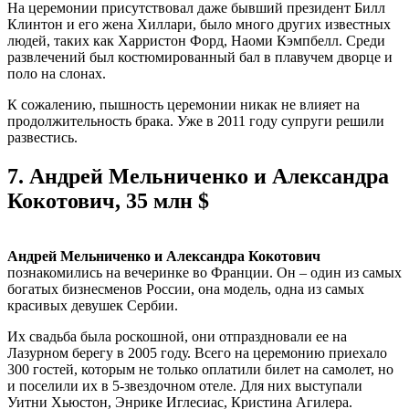
На церемонии присутствовал даже бывший президент Билл
Клинтон и его жена Хиллари, было много других известных
людей, таких как Харристон Форд, Наоми Кэмпбелл. Среди
развлечений был костюмированный бал в плавучем дворце и
поло на слонах.
К сожалению, пышность церемонии никак не влияет на
продолжительность брака. Уже в 2011 году супруги решили
развестись.
7.
Андрей Мельниченко и Александра
Кокотович, 35 млн $
Андрей Мельниченко и Александра Кокотович
познакомились на вечеринке во Франции. Он – один из самых
богатых бизнесменов России, она модель, одна из самых
красивых девушек Сербии.
Их свадьба была роскошной, они отпраздновали ее на
Лазурном берегу в 2005 году. Всего на церемонию приехало
300 гостей, которым не только оплатили билет на самолет, но
и поселили их в 5-звездочном отеле. Для них выступали
Уитни Хьюстон, Энрике Иглесиас, Кристина Агилера.