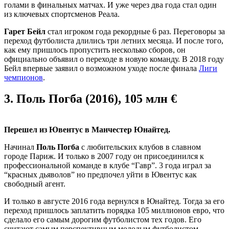
голами в финальных матчах. И уже через два года стал один
из ключевых спортсменов Реала.
Гарет Бейл
стал игроком года рекордные 6 раз. Переговоры за
переход футболиста длились три летних месяца. И после того,
как ему пришлось пропустить несколько сборов, он
официально объявил о переходе в новую команду. В 2018 году
Бейл впервые заявил о возможном уходе после финала
Лиги
чемпионов
.
3.
Поль Погба (2016), 105 млн €
Перешел из Ювентус в Манчестер Юнайтед.
Начинал
Поль Погба
с любительских клубов в славном
городе Париж. И только в 2007 году он присоединился к
профессиональной команде в клубе “Гавр”. 3 года играл за
“красных дьяволов” но предпочел уйти в Ювентус как
свободный агент.
И только в августе 2016 года вернулся в Юнайтед. Тогда за его
переход пришлось заплатить порядка 105 миллионов евро, что
сделало его самым дорогим футболистом тех годов. Его
считают самым перспективным молодым футболистом