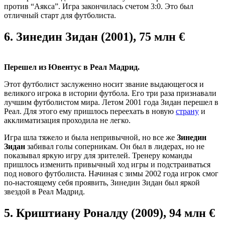
против “Аякса”. Игра закончилась счетом 3:0. Это был
отличный старт для футболиста.
6.
Зинедин Зидан (2001), 75 млн €
Перешел из Ювентус в Реал Мадрид.
Этот футболист заслуженно носит звание выдающегося и
великого игрока в истории футбола. Его три раза признавали
лучшим футболистом мира. Летом 2001 года Зидан перешел в
Реал. Для этого ему пришлось переехать в новую
страну
и
акклиматизация проходила не легко.
Игра шла тяжело и была непривычной, но все же
Зинедин
Зидан
забивал голы соперникам. Он был в лидерах, но не
показывал яркую игру для зрителей. Тренеру команды
пришлось изменить привычный ход игры и подстраиваться
под нового футболиста. Начиная с зимы 2002 года игрок смог
по-настоящему себя проявить, Зинедин Зидан был яркой
звездой в Реал Мадрид.
5.
Криштиану Роналду (2009), 94 млн €