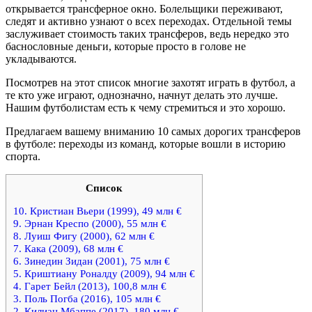
открывается трансферное окно. Болельщики переживают,
следят и активно узнают о всех переходах. Отдельной темы
заслуживает стоимость таких трансферов, ведь нередко это
баснословные деньги, которые просто в голове не
укладываются.
Посмотрев на этот список многие захотят играть в футбол, а
те кто уже играют, однозначно, начнут делать это лучше.
Нашим футболистам есть к чему стремиться и это хорошо.
Предлагаем вашему вниманию 10 самых дорогих трансферов
в футболе: переходы из команд, которые вошли в историю
спорта.
Список
10. Кристиан Вьери (1999), 49 млн €
9. Эрнан Креспо (2000), 55 млн €
8. Луиш Фигу (2000), 62 млн €
7. Кака (2009), 68 млн €
6. Зинедин Зидан (2001), 75 млн €
5. Криштиану Роналду (2009), 94 млн €
4. Гарет Бейл (2013), 100,8 млн €
3. Поль Погба (2016), 105 млн €
2. Килиан Мбаппе (2017), 180 млн €