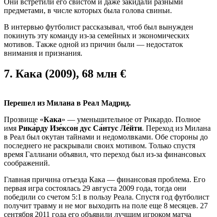
Они встретили его свистом и даже закидали разными
предметами, в числе которых была голова свиньи.
В интервью футболист рассказывал, чтоб был вынужден
покинуть эту команду из-за семейных и экономических
мотивов. Также одной из причин были — недостаток
внимания и признания.
7.
Кака (2009), 68 млн €
Перешел из Милана в Реал Мадрид.
Прозвище «
Кака
» — уменьшительное от Рикардо. Полное
имя
Рика́рду Изе́ксон дус Са́нтус Ле́йти
. Переход из Милана
в Реал был окутан тайнами и недомолвками. Обе стороны до
последнего не раскрывали своих мотивом. Только спустя
время Галлиани объявил, что переход был из-за финансовых
соображений.
Главная причина отъезда Кака — финансовая проблема. Его
первая игра состоялась 29 августа 2009 года, тогда они
победили со счетом 5:1 в пользу Реала. Спустя год футболист
получит травму и не мог выходить на поле еще 8 месяцев. 27
сентября 2011 года его объявили лучшим игроком матча