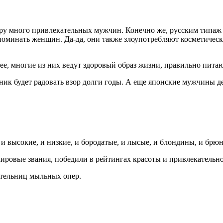
 много привлекательных мужчин. Конечно же, русским типаж япо
инать женщин. Да-да, они также злоупотребляют косметически
нее, многие из них ведут здоровый образ жизни, правильно пита
ик будет радовать взор долги годы. А еще японские мужчины д
и высокие, и низкие, и бородатые, и лысые, и блондины, и брю
ировые звания, победили в рейтингах красоты и привлекательно
тельниц мыльных опер.