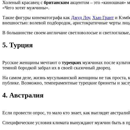
Холеный красавец с
британским
акцентом – это «киношная» м
«Чего хотят мужчины».
Такие фигуры кинематографа как
Джуд Лоу
,
Хью Грант
и Кэмбе
внешностью: волевой подбородок, аристократичные черты лица
В большинстве своем англичане светловолосые и светлоглазые,
5.
Турция
Русские женщины мечтают о
турецких
мужчинах после культов
темной бородкой забрал их в своей сказочный дворец.
На самом деле, жизнь мусульманской женщины не так проста, к
публике. Возможно, темпераментные турецкие брюнеты и заслу
4.
Австралия
Если провести опрос, то мало кто знает, как выглядят австра
Специфические условия климата вынуждают мужчин быть в пре