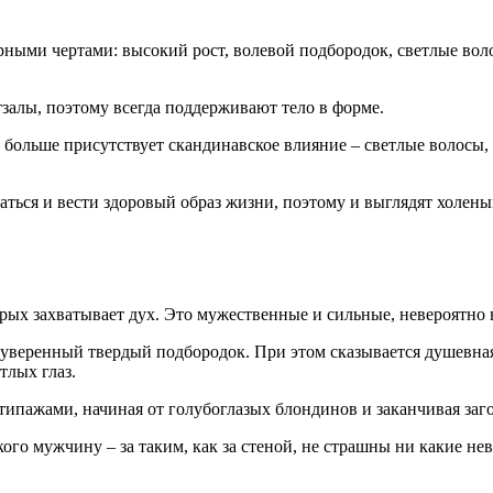
рными чертами: высокий рост, волевой подбородок, светлые вол
залы, поэтому всегда поддерживают тело в форме.
ольше присутствует скандинавское влияние – светлые волосы, б
ься и вести здоровый образ жизни, поэтому и выглядят холены
рых захватывает дух. Это мужественные и сильные, невероятн
 уверенный твердый подбородок. При этом сказывается душевная
тлых глаз.
ипажами, начиная от голубоглазых блондинов и заканчивая заг
ого мужчину – за таким, как за стеной, не страшны ни какие нев