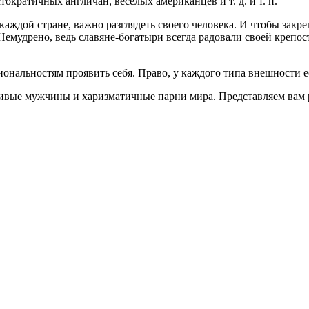
ократичных англичан, веселых американцев и т. д. и т. п.
аждой стране, важно разглядеть своего человека. И чтобы закре
емудрено, ведь славяне-богатыри всегда радовали своей креп
ональностям проявить себя. Право, у каждого типа внешности е
расивые мужчины и харизматичные парни мира. Представляем вам