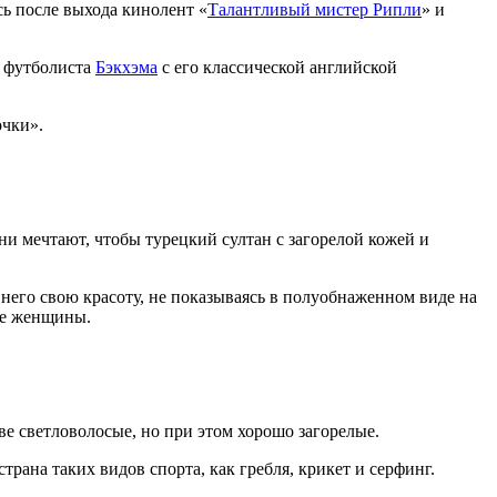
ь после выхода кинолент «
Талантливый мистер Рипли
» и
о футболиста
Бэкхэма
с его классической английской
очки».
ни мечтают, чтобы турецкий султан с загорелой кожей и
 него свою красоту, не показываясь в полуобнаженном виде на
ие женщины.
ве светловолосые, но при этом хорошо загорелые.
страна таких видов спорта, как гребля, крикет и серфинг.