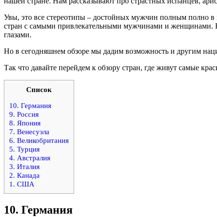
нашей стране. Нам рассказывают про страстных испанцев, арист
Увы, это все стереотипы – достойных мужчин полным полно в к
стран с самыми привлекательными мужчинами и женщинами. Н
глазами.
Но в сегодняшнем обзоре мы дадим возможность и другим наци
Так что давайте перейдем к обзору стран, где живут самые к
Список
10. Германия
9. Россия
8. Япония
7. Венесуэла
6. Великобритания
5. Турция
4. Австралия
3. Италия
2. Канада
1. США
10.
Германия