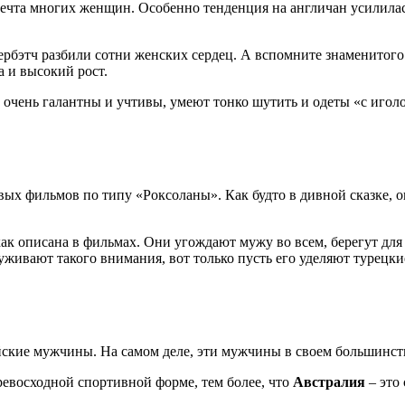
ечта многих женщин. Особенно тенденция на англичан усилилас
рбэтч разбили сотни женских сердец. А вспомните знаменитог
 и высокий рост.
 очень галантны и учтивы, умеют тонко шутить и одеты «с игол
ых фильмов по типу «Роксоланы». Как будто в дивной сказке, о
ак описана в фильмах. Они угождают мужу во всем, берегут для
живают такого внимания, вот только пусть его уделяют турецк
лийские мужчины. На самом деле, эти мужчины в своем большинст
восходной спортивной форме, тем более, что
Австралия
– это 