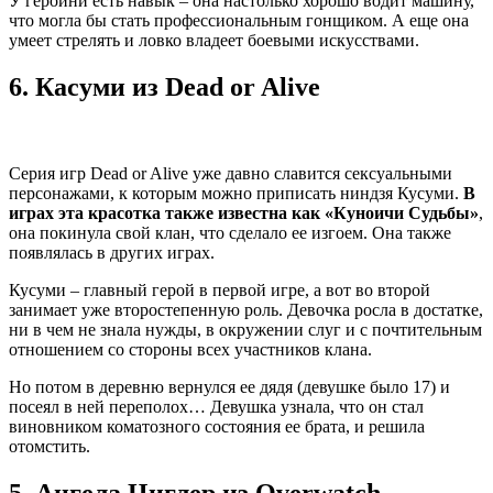
У героини есть навык – она настолько хорошо водит машину,
что могла бы стать профессиональным гонщиком. А еще она
умеет стрелять и ловко владеет боевыми искусствами.
6.
Касуми из Dead or Alive
Серия игр Dead or Alive уже давно славится сексуальными
персонажами, к которым можно приписать ниндзя Кусуми.
В
играх эта красотка также известна как «Куноичи Судьбы»
,
она покинула свой клан, что сделало ее изгоем. Она также
появлялась в других играх.
Кусуми – главный герой в первой игре, а вот во второй
занимает уже второстепенную роль. Девочка росла в достатке,
ни в чем не знала нужды, в окружении слуг и с почтительным
отношением со стороны всех участников клана.
Но потом в деревню вернулся ее дядя (девушке было 17) и
посеял в ней переполох… Девушка узнала, что он стал
виновником коматозного состояния ее брата, и решила
отомстить.
5.
Ангела Циглер из Overwatch