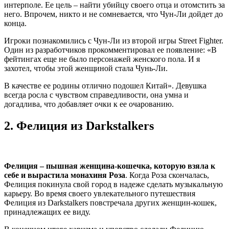
интерполе. Ее цель – найти убийцу своего отца и отомстить за
него. Впрочем, никто и не сомневается, что Чун-Ли дойдет до
конца.
Игроки познакомились с Чун-Ли из второй игры Street Fighter.
Один из разработчиков прокомментировал ее появление: «В
фейтингах еще не было персонажей женского пола. И я
захотел, чтобы этой женщиной стала Чунь-Ли.
В качестве ее родины отлично подошел Китай». Девушка
всегда росла с чувством справедливости, она умна и
догадлива, что добавляет очки к ее очарованию.
2.
Фелиция из Darkstalkers
Фелиция – пышная женщина-кошечка, которую взяла к
себе и вырастила монахиня Роза
. Когда Роза скончалась,
Фелиция покинула свой город в надеже сделать музыкальную
карьеру. Во время своего увлекательного путешествия
Фелиция из Darkstalkers повстречала других женщин-кошек,
принадлежащих ее виду.