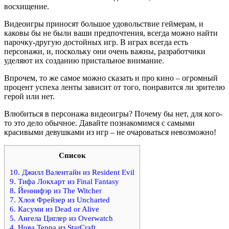
восхищение.
Видеоигры приносят большое удовольствие геймерам, и
каковы бы не были ваши предпочтения, всегда можно найти
парочку-другую достойных игр. В играх всегда есть
персонажи, и, поскольку они очень важны, разработчики
уделяют их созданию пристальное внимание.
Впрочем, то же самое можно сказать и про кино – огромный
процент успеха ленты зависит от того, понравится ли зрителю
герой или нет.
Влюбиться в персонажа видеоигры? Почему бы нет, для кого-
то это дело обычное. Давайте познакомимся с самыми
красивыми девушками из игр – не очароваться невозможно!
Список
10. Джилл Валентайн из Resident Evil
9. Тифа Локхарт из Final Fantasy
8. Йеннифэр из The Witcher
7. Хлоя Фрейзер из Uncharted
6. Касуми из Dead or Alive
5. Ангела Циглер из Overwatch
4. Нова Терра из StarCraft