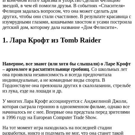
В конечном итоге харизма и упорство сделали Фелицию
звездой, в чем ей помогли друзья. В событиях «Спасителя»
Фелиция задалась вопросом, что она может сделать для
других, чтобы они стали счастливее. В результате красавица с
изумрудными глазами, кошачьими хвостом и усами построила
детский дом, которому дала название «Дом Фелисити».
1.
Лара Крофт из Tomb Raider
Наверное, все знают (или хотя бы слышали) о Ларе Крофт
– археологе и расхитительнице гробниц
. Со школьных лет
она проявляла независимость и всегда предпочитала
индивидуальные, а не командные виды спорта. В
Гордонстауне она превзошла других в скалолазании, стрельбе
из лука, езде на лошади и др.
У многих Лара Крофт ассоциируется с Анджелиной Джоли,
которая сыграла героиню в одноименном фильме, однако все
начиналось не с нее. Впервые она предстала перед зрителями
в 1996 году на European Computer Trade Show.
На тот момент игра находилась на последней стадии
разработки, никто и подумать не мог, что она станет такой