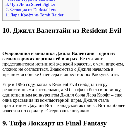
3. Чун-Ли из Street Fighter
2. Фелиция из Darkstalkers
1. Лара Крофт из Tomb Raider
10.
Джилл Валентайн из Resident Evil
Очаровашка и милашка Джилл Валентайн – один из
самых горячих персонажей в играх
. Ее считают
представителем истинной женской красоты, с чем, впрочем,
сложно не согласиться. Знакомство с Джилл началось в
мрачном особняке Спенсера в окрестностях Раккун-Сити.
Еще в 1996 году, когда в Resident Evil снабдили игру
реалистичными катсценами, а 3D графика была в новинку,
единственным конкурентом Джилл была Лара Крофт – еще
одна красавица из компьютерной игры. Джилл стала
прототипом Джулии Вот – канадской актрисы. Вот наиболее
известна по сериалу «Стервозные штучки».
9.
Тифа Локхарт из Final Fantasy