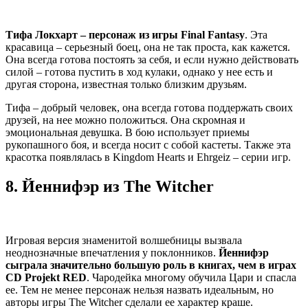
Тифа Локхарт – персонаж из игры Final Fantasy
. Эта
красавица – серьезный боец, она не так проста, как кажется.
Она всегда готова постоять за себя, и если нужно действовать
силой – готова пустить в ход кулаки, однако у нее есть и
другая сторона, известная только близким друзьям.
Тифа – добрый человек, она всегда готова поддержать своих
друзей, на нее можно положиться. Она скромная и
эмоциональная девушка. В бою использует приемы
рукопашного боя, и всегда носит с собой кастеты. Также эта
красотка появлялась в Kingdom Hearts и Ehrgeiz – серии игр.
8.
Йеннифэр из The Witcher
Игровая версия знаменитой волшебницы вызвала
неоднозначные впечатления у поклонников.
Йеннифэр
сыграла значительно большую роль в книгах, чем в играх
CD Projekt RED
. Чародейка многому обучила Цари и спасла
ее. Тем не менее персонаж нельзя назвать идеальным, но
авторы игры The Witcher сделали ее характер краше.