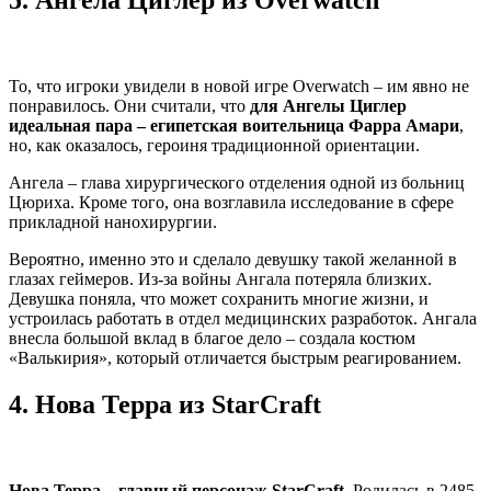
То, что игроки увидели в новой игре Overwatch – им явно не
понравилось. Они считали, что
для Ангелы Циглер
идеальная пара – египетская воительница Фарра Амари
,
но, как оказалось, героиня традиционной ориентации.
Ангела – глава хирургического отделения одной из больниц
Цюриха. Кроме того, она возглавила исследование в сфере
прикладной нанохирургии.
Вероятно, именно это и сделало девушку такой желанной в
глазах геймеров. Из-за войны Ангала потеряла близких.
Девушка поняла, что может сохранить многие жизни, и
устроилась работать в отдел медицинских разработок. Ангала
внесла большой вклад в благое дело – создала костюм
«Валькирия», который отличается быстрым реагированием.
4.
Нова Терра из StarCraft
Нова Терра – главный персонаж StarCraft
. Родилась в 2485