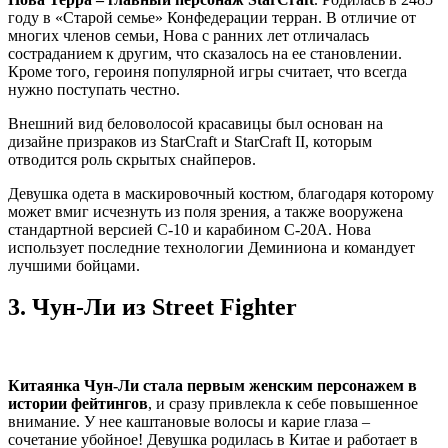
году в «Старой семье» Конфедерации терран. В отличие от
многих членов семьи, Нова с ранних лет отличалась
состраданием к другим, что сказалось на ее становлении.
Кроме того, героиня популярной игры считает, что всегда
нужно поступать честно.
Внешний вид беловолосой красавицы был основан на
дизайне призраков из StarCraft и StarCraft II, которым
отводится роль скрытых снайперов.
Девушка одета в маскировочный костюм, благодаря которому
может вмиг исчезнуть из поля зрения, а также вооружена
стандартной версией C-10 и карабином C-20A. Нова
использует последние технологии Деминиона и командует
лучшими бойцами.
3.
Чун-Ли из Street Fighter
Китаянка Чун-Ли стала первым женским персонажем в
истории фейтингов
, и сразу привлекла к себе повышенное
внимание. У нее каштановые волосы и карие глаза –
сочетание убойное! Девушка родилась в Китае и работает в