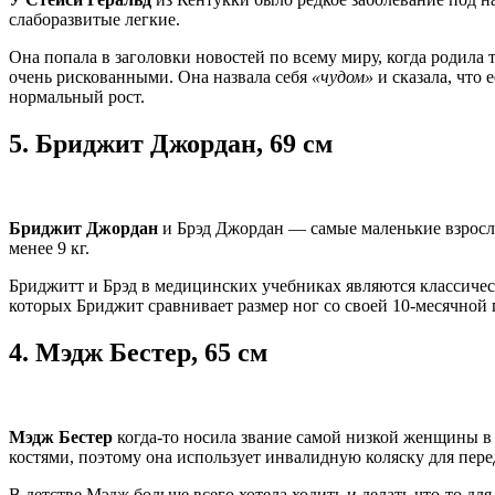
слаборазвитые легкие.
Она попала в заголовки новостей по всему миру, когда родила т
очень рискованными. Она назвала себя
«чудом»
и сказала, что 
нормальный рост.
5.
Бриджит Джордан, 69 см
Бриджит Джордан
и Брэд Джордан — самые маленькие взрослые 
менее 9 кг.
Бриджитт и Брэд в медицинских учебниках являются классичес
которых Бриджит сравнивает размер ног со своей 10-месячной 
4.
Мэдж Бестер, 65 см
Мэдж Бестер
когда-то носила звание самой низкой женщины в
костями, поэтому она использует инвалидную коляску для пер
В детстве Мэдж больше всего хотела ходить и делать что-то дл