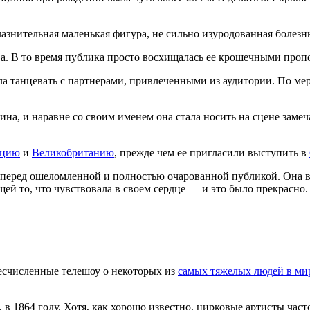
лазнительная маленькая фигура, не сильно изуродованная болезнь
. В то время публика просто восхищалась ее крошечными пропор
ла танцевать с партнерами, привлеченными из аудитории. По мер
на, и наравне со своим именем она стала носить на сцене замеч
нцию
и
Великобританию
, прежде чем ее пригласили выступить в
перед ошеломленной и полностью очарованной публикой. Она выс
ей то, что чувствовала в своем сердце — и это было прекрасн
 бесчисленные телешоу о некоторых из
самых тяжелых людей в ми
, в 1864 году. Хотя, как хорошо известно, цирковые артисты ча