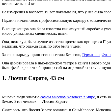
весила меньше 4 кг.
Её измерения в возрасте 19 лет показывают, что у нее была соб
Паулина начала свою профессиональную карьеру с младенчества
В конце концов она была известна как искусный акробат и уме
много уникальных сценических имен.
Она, пожалуй, была лучше известна просто как принцесса Паули
мелкими, что одежда сама по себе была чудом.
За свою карьеру принцесса посетила Бельгию,
Германию
,
Фра
Она дебютировала в нью-йоркском театре в канун Нового года 
была феей, крошечной принцессой на огромной сцене, танцующ
1.
Лючия Сарате, 43 см
Многие люди знают о
самом высоком человеке в мире
, и есть
Земле. Этот человек —
Люсия Зарате
.
Считалось, что Люсия Зарате родилась в Сан-Карлосе, Мексика