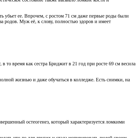
сть убьет ее. Впрочем, с ростом 71 см даже первые роды были
-за родов. Муж её, к слову, полностью здоров и имеет
 в то время как сестра Бриджит в 21 год при росте 69 см весила
олной жизнью и даже обучаться в колледже. Есть снимки, на
совершенный остеогенез, который характеризуется ломкими
делать что-то для других и стала мотивировать людей своим