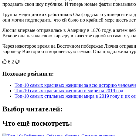
продавать свои шоу публике. И теперь новые факты показывают,
Группа медицинских работников Оксфордского университета дей
они могли подтвердить, что ей было по крайней мере шесть лет
Люсия впервые отправилась в Америку в 1876 году, а затем де
Вскоре она начала свою карьеру в качестве одной из самых узн
Через некоторое время на Восточном побережье Лючия отправила
королеву Викторию и королевскую семью. Она продолжила тур
6
2
Похожие рейтинги:
Топ-10 самых красивых женщин за всю историю человеч
Топ-10 самых красивых женщин в мире на 2019 год
Топ-10 самых стильных женщин мира в 2019 году и их се
Выбор читателей:
Что ещё посмотреть: