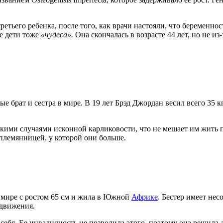
ретьего ребенка, после того, как врачи настояли, что беременно
ее дети тоже
«чудеса».
Она скончалась в возрасте 44 лет, но не из
брат и сестра в мире. В 19 лет Брэд Джордан весил всего 35 кг,
кими случаями исконной карликовости, что не мешает им жить п
племянницей, у которой они больше.
 мире с ростом 65 см и жила в Южной
Африке
. Бестер имеет не
едвижения.
я себя. Ее инвалидность не позволила этого, поэтому она решила 