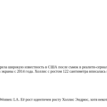
брела широкую известность в США после съмок в реалити-сериале 
краны с 2014 года. Холлис с ростом 122 сантиметра вписалась 
e Women: LA. Её рост идентичен росту Холлис Эндрюс, хотя неко