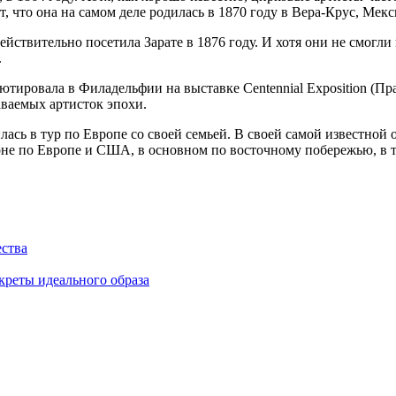
 что она на самом деле родилась в 1870 году в Вера-Крус, Мекс
ствительно посетила Зарате в 1876 году. И хотя они не смогли
.
бютировала в Филадельфии на выставке Centennial Exposition (П
аваемых артисток эпохи.
сь в тур по Европе со своей семьей. В своей самой известной о
не по Европе и США, в основном по восточному побережью, в т
ества
креты идеального образа