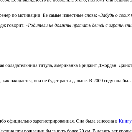
ренер по мотивации. Ее самые известные слова:
«Забудь о своих
дж говорит: «
Родители не должны прятать детей с ограниченн
щая обладательница титула, американка Бриджит Джордан. Джиоти
 как ожидается, она не будет расти дальше. В 2009 году она был
ибо официально зарегистрированная. Она была занесена в
Книгу
улина при рождении была чуть более 20 см. В девять лет крошечн