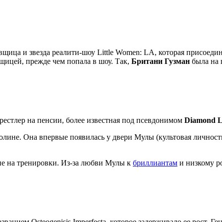
вщица и звезда реалити-шоу Little Women: LA, которая присоедин
вщицей, прежде чем попала в шоу. Так,
Британи Гузман
была на 
рестлер на пенсии, более известная под псевдонимом
Diamond L
лине. Она впервые появилась у двери Мулы (культовая личность 
ие на тренировки. Из-за любви Мулы к
бриллиантам
и низкому ро
ванием Osteogenisis Imperfecta, которое задерживало ее рост. Г