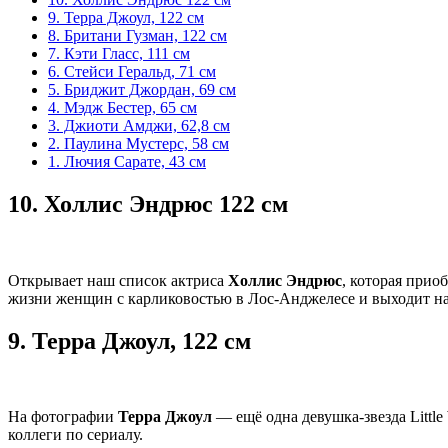
9. Терра Джоул, 122 см
8. Британи Гузман, 122 см
7. Кэти Гласс, 111 см
6. Стейси Геральд, 71 см
5. Бриджит Джордан, 69 см
4. Мэдж Бестер, 65 см
3. Джиоти Амджи, 62,8 см
2. Паулина Мустерс, 58 см
1. Лючия Сарате, 43 см
10.
Холлис Эндрюс 122 см
Открывает наш список актриса
Холлис Эндрюс
, которая прио
жизни женщин с карликовостью в Лос-Анджелесе и выходит на э
9.
Терра Джоул, 122 см
На фотографии
Терра Джоул
— ещё одна девушка-звезда Littl
коллеги по сериалу.