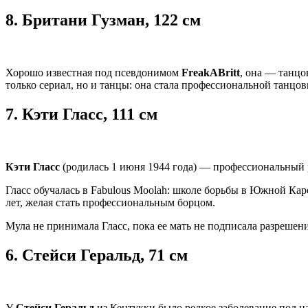
8.
Британи Гузман, 122 см
Хорошо известная под псевдонимом
FreakABritt
, она — танцо
только сериал, но и танцы: она стала профессиональной танцо
7.
Кэти Гласс, 111 см
Кэти Гласс
(родилась 1 июня 1944 года) — профессиональный 
Гласс обучалась в Fabulous Moolah: школе борьбы в Южной Каро
лет, желая стать профессиональным борцом.
Мула не принимала Гласс, пока ее мать не подписала разрешен
6.
Стейси Геральд, 71 см
У
Стейси Геральд
из Кентукки было редкое заболевание под наз