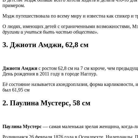
примером.
Мэдж путешествовала по всему миру и известна как спикер и т
О людях, имеющих детей с ограниченными возможностями, Мэ
другими и учиться быть частью общества»
.
3.
Джиоти Амджи, 62,8 см
Джиоти Амджи
с ростом 62,8 см на 7 см короче, чем предыду
День рождения в 2011 году в городе Нагпур.
Её состояние называется ахондроплазия, форма карликовости, и,
был 61,95 см
2.
Паулина Мустерс, 58 см
Паулина Мустерс
— самая маленькая зрелая женщина, когда-л
Родившаяся 26 февраля 1876 года в Осендрехте, Нидерланды, Па