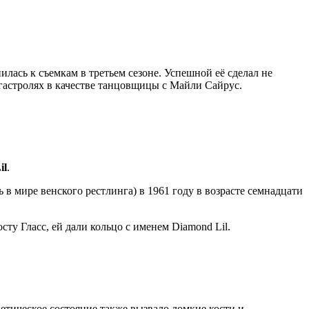
илась к съемкам в третьем сезоне. Успешной её сделал не
гастролях в качестве танцовщицы с Майли Сайрус.
il
.
в мире венского рестлинга) в 1961 году в возрасте семнадцати
сту Гласс, ей дали кольцо с именем Diamond Lil.
енетическое состояние также вызвало ломкие кости и