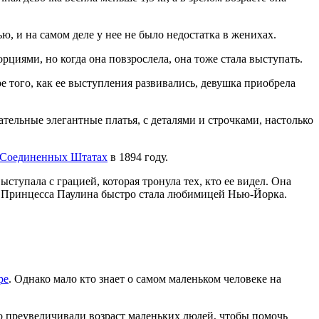
ю, и на самом деле у нее не было недостатка в женихах.
циями, но когда она повзрослела, она тоже стала выступать.
е того, как ее выступления развивались, девушка приобрела
ательные элегантные платья, с деталями и строчками, настолько
Соединенных Штатах
в 1894 году.
тупала с грацией, которая тронула тех, кто ее видел. Она
о. Принцесса Паулина быстро стала любимицей Нью-Йорка.
ре
. Однако мало кто знает о самом маленьком человеке на
сто преувеличивали возраст маленьких людей, чтобы помочь