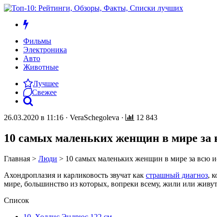
Фильмы
Электроника
Авто
Животные
Лучшее
Свежее
26.03.2020 в 11:16
·
VeraSchegoleva
·
12 843
10 самых маленьких женщин в мире за
Главная
>
Люди
>
10 самых маленьких женщин в мире за всю 
Ахондроплазия и карликовость звучат как
страшный диагноз
, 
мире, большинство из которых, вопреки всему, жили или живу
Список
10. Холлис Эндрюс 122 см