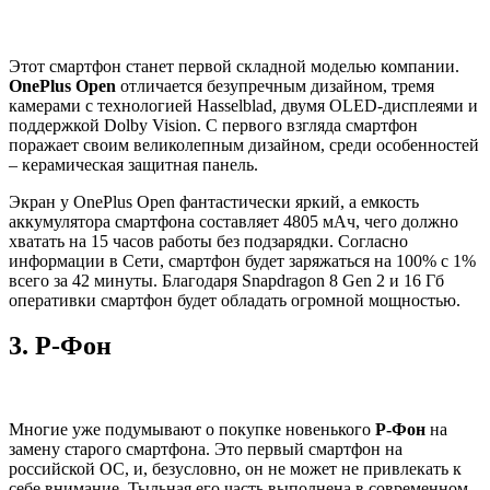
Этот смартфон станет первой складной моделью компании.
OnePlus Open
отличается безупречным дизайном, тремя
камерами с технологией Hasselblad, двумя OLED-дисплеями и
поддержкой Dolby Vision. С первого взгляда смартфон
поражает своим великолепным дизайном, среди особенностей
– керамическая защитная панель.
Экран у OnePlus Open фантастически яркий, а емкость
аккумулятора смартфона составляет 4805 мАч, чего должно
хватать на 15 часов работы без подзарядки. Согласно
информации в Сети, смартфон будет заряжаться на 100% с 1%
всего за 42 минуты. Благодаря Snapdragon 8 Gen 2 и 16 Гб
оперативки смартфон будет обладать огромной мощностью.
3.
Р-Фон
Многие уже подумывают о покупке новенького
Р-Фон
на
замену старого смартфона. Это первый смартфон на
российской ОС, и, безусловно, он не может не привлекать к
себе внимание. Тыльная его часть выполнена в современном