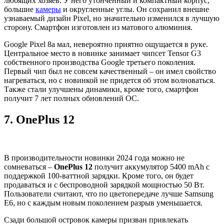
любящих хозяев. У него утонченный и компактный корпус,
большие
камеры
и округленные углы. Он сохранил внешне
узнаваемый дизайн Pixel, но значительно изменился в лучшую
сторону. Смартфон изготовлен из матового алюминия.
Google Pixel 8a мал, невероятно приятно ощущается в руке.
Центральное место в новинке занимает чипсет Tensor G3
собственного производства Google третьего поколения.
Первый чип был не совсем качественный – он имел свойство
нагреваться, но с новинкой не придется об этом волноваться.
Также стали улучшены динамики, кроме того, смартфон
получит 7 лет полных обновлений ОС.
7.
OnePlus 12
В производительности новинки 2024 года можно не
сомневаться –
OnePlus 12
получит аккумулятор 5400 mAh с
поддержкой 100-ваттной зарядки. Кроме того, он будет
продаваться и с беспроводной зарядкой мощностью 50 Вт.
Пользователи считают, что по цветопередаче лучше Samsung
E6, но с каждым новым поколением разрыв уменьшается.
Сзади большой островок камеры призван привлекать