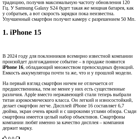
традицию, получив максимальную частоту обновления 120
Гц. У Samsung Galaxy S24 будет такая же мощная батарея, как
у собратьев, а вот скорость зарядки пока неизвестна.
Улучшенный смартфон получит камеру с разрешением 50 Мп.
1.
iPhone 15
В 2024 году для поклонников всемирно известной компании
произойдет долгожданное событие – в продаже появится
iPhone 16
, обладающий множеством превосходных функций.
Емкость аккумулятора почти та же, что и у прошлой модели.
На первый взгляд смартфон ничем не отличается от
предшественника, тем не менее у них есть существенные
различия. Apple вместо нержавеющей стали теперь выбрали
титан аэрокосмического класса. Он легкий и износостойкий,
делает смартфон легче. Дисплей iPhone 16 составляет 6,7
дюйма, экран очень яркий и с широкими углами обзора. Сзади
смартфона имеется целый набор объективов. Смартфоны
компании любят именно за качество дисплея – компания
держит марку.
0
0