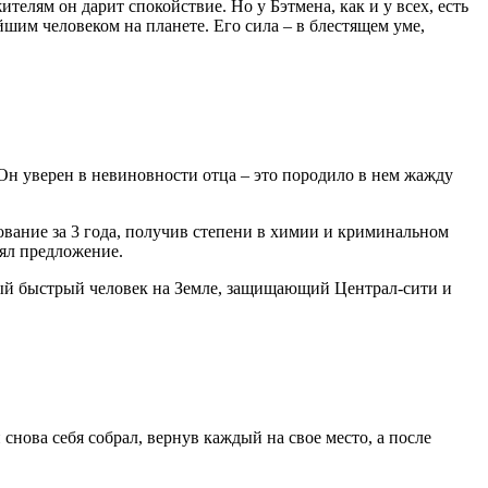
елям он дарит спокойствие. Но у Бэтмена, как и у всех, есть
йшим человеком на планете. Его сила – в блестящем уме,
 Он уверен в невиновности отца – это породило в нем жажду
ование за 3 года, получив степени в химии и криминальном
нял предложение.
амый быстрый человек на Земле, защищающий Централ-сити и
снова себя собрал, вернув каждый на свое место, а после