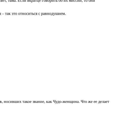
ет, тьма. Если вкратце говорить об их миссии, то они
– так это относиться с равнодушием.
в, носивших такое звание, как Чудо-женщина. Что же ее делает