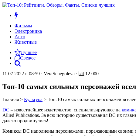
Фильмы
Электроника
Авто
Животные
Лучшее
Свежее
11.07.2022 в 08:59
·
VeraSchegoleva
·
12 000
Топ-10 самых сильных персонажей все
Главная
>
Культура
>
Топ-10 самых сильных персонажей вселе
DC
– известнейшее издательство, специализирующее на
комик
Allied Publications. За всю историю существования DC их глав
далеко продвинулись!
Комиксы DC наполнены персонажами, поражающими своими спо