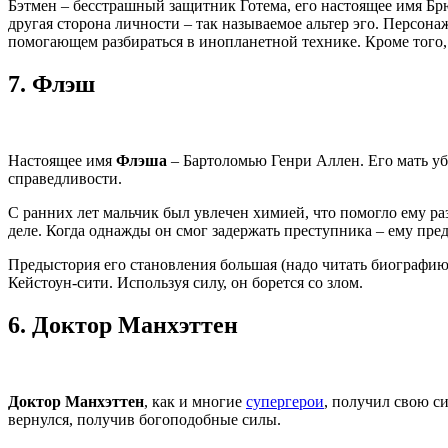
Бэтмен – бесстрашный защитник Готема, его настоящее имя Брюс
другая сторона личности – так называемое альтер эго. Персона
помогающем разбираться в инопланетной технике. Кроме того,
7.
Флэш
Настоящее имя
Флэша
– Бартоломью Генри Аллен. Его мать уби
справедливости.
С ранних лет мальчик был увлечен химией, что помогло ему ра
деле. Когда однажды он смог задержать преступника – ему пр
Предыстория его становления большая (надо читать биографию
Кейстоун-сити. Используя силу, он борется со злом.
6.
Доктор Манхэттен
Доктор Манхэттен
, как и многие
супергерои
, получил свою си
вернулся, получив богоподобные силы.