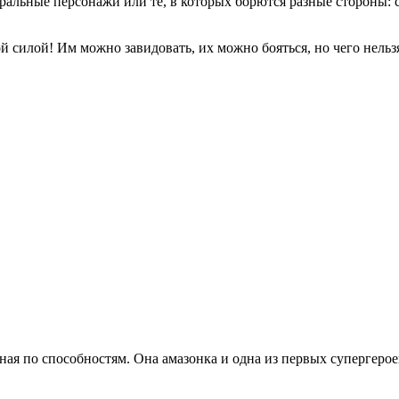
ральные персонажи или те, в которых борются разные стороны: св
силой! Им можно завидовать, их можно бояться, но чего нельзя 
ьная по способностям. Она амазонка и одна из первых супергерое