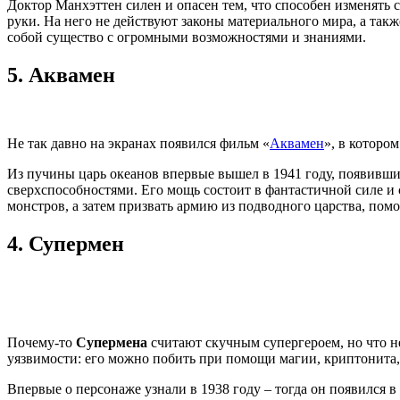
Доктор Манхэттен силен и опасен тем, что способен изменять 
руки. На него не действуют законы материального мира, а так
собой существо с огромными возможностями и знаниями.
5.
Аквамен
Не так давно на экранах появился фильм «
Аквамен
», в которо
Из пучины царь океанов впервые вышел в 1941 году, появивши
сверхспособностями. Его мощь состоит в фантастичной силе и
монстров, а затем призвать армию из подводного царства, пом
4.
Супермен
Почему-то
Супермена
считают скучным супергероем, но что нел
уязвимости: его можно побить при помощи магии, криптонита, 
Впервые о персонаже узнали в 1938 году – тогда он появился в