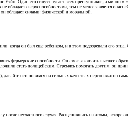
 Уэйн. Один его силуэт пугает всех преступников, а мирным жит
ж не обладает сверхспособностями, тем не менее является опасне
 он обладает силами: физической и моральной.
ли, когда он был еще ребенком, и в этом подозревали его отца.
звить фермерские способности. Он смог закончить высшее образ
едложили стать полицейским. Стремясь помогать другим, он при
), давайте остановимся на сильных качествах персонажа: он с
лу после несчастного случая. Расщепившись на атомы, вскоре он 