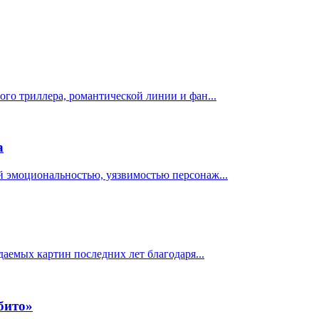
го триллера, романтической линии и фан...
а
й эмоциональностью, уязвимостью персонаж...
даемых картин последних лет благодаря...
збито»