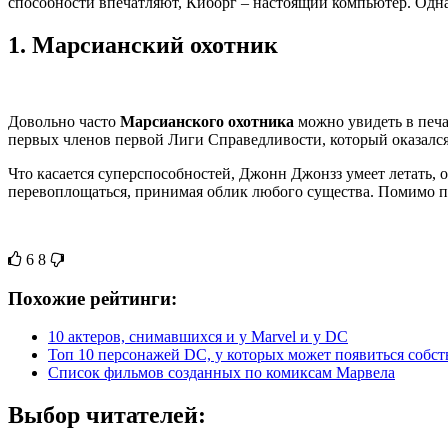
способности впечатляют, Киборг – настоящий компьютер. Однак
1.
Марсианский охотник
Довольно часто
Марсианского охотника
можно увидеть в печа
первых членов первой Лиги Справедливости, который оказался 
Что касается суперспособностей, Джонн Джонзз умеет летать,
перевоплощаться, принимая облик любого существа. Помимо про
6
8
Похожие рейтинги:
10 актеров, снимавшихся и у Marvel и у DC
Топ 10 персонажей DC, у которых может появиться собс
Список фильмов созданных по комиксам Марвела
Выбор читателей: