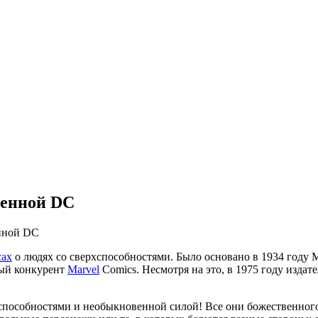
ленной DC
нной DC
сах
о людях со сверхспособностями. Было основано в 1934 году
ный конкурент
Marvel
Comics. Несмотря на это, в 1975 году издате
собностями и необыкновенной силой! Все они божественного ур