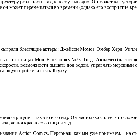
структуру реальности так, как ему выгодно. Он может как уско
же он может перемещаться во времени (однако его восприятие в
м сыграли блестящие актеры: Джейсон Момоа, Эмбер Херд, Уилле
сь на страницах More Fun Comics №73. Тогда
Аквамен
(настояще
 скорости, возможности дышать под водой, управлять морскими 
огающую приблизиться к Ктулху.
ьзя отрицать – так это его силу. Он настолько силен, что сложн
излучения красного солнца и т. д.
 издании Action Comics. Персонаж, как мы уже понимаем, – на с