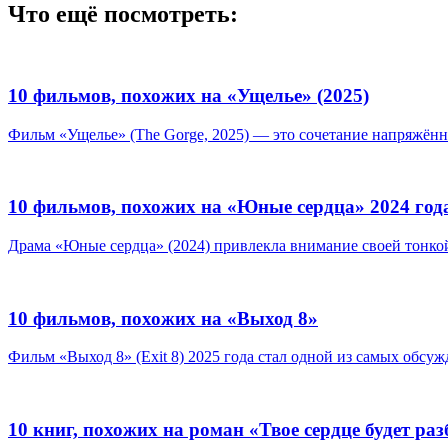
Что ещё посмотреть:
10 фильмов, похожих на «Ущелье» (2025)
Фильм «Ущелье» (The Gorge, 2025) — это сочетание напряжённо
10 фильмов, похожих на «Юные сердца» 2024 год
Драма «Юные сердца» (2024) привлекла внимание своей тонко
10 фильмов, похожих на «Выход 8»
Фильм «Выход 8» (Exit 8) 2025 года стал одной из самых обсуж
10 книг, похожих на роман «Твое сердце будет ра