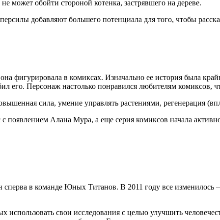
е может обойти стороной котенка, застрявшего на дереве.
персилы добавляют большего потенциала для того, чтобы расска
 она фигурировала в комиксах. Изначально ее история была кра
ил его. Персонаж настолько понравился любителям комиксов, чт
овышенная сила, умение управлять растениями, регенерация (впло
с с появлением Алана Мура, а еще серия комиксов начала активн
он сперва в команде Юных Титанов. В 2011 году все изменилось 
х использовать свои исследования с целью улучшить человечес