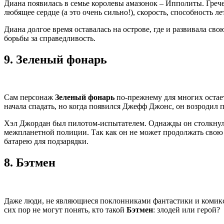
Диана появилась в семье королевы амазонок – Ипполиты. Грече
любящее сердце (а это очень сильно!), скорость, способность ле
Диана долгое время оставалась на острове, где и развивала св
борьбы за справедливость.
9.
Зеленый фонарь
Сам персонаж
Зеленый фонарь
по-прежнему для многих остает
начала спадать, но когда появился Джефф Джонс, он возродил 
Хэл Джордан был пилотом-испытателем. Однажды он столкнул
межпланетной полиции. Так как он не может продолжать свою 
батарею для подзарядки.
8.
Бэтмен
Даже люди, не являющиеся поклонниками фантастики и комикс
сих пор не могут понять, кто такой
Бэтмен
: злодей или герой?