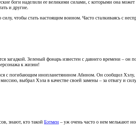
ские боги наделили ее великими силами, с которыми она может 
тать и другие.
ою силу, чтобы стать настоящим воином. Часто сталкиваясь с нес
ся загадкой. Зеленый фонарь известен с давнего времени – он по
персонажа к жизни!
ся с погибающим инопланетянином Абином. Он сообщил Хэлу, ч
миссию, выбрал Хэла в качестве своей замены – за отвагу и си
ов, знают, кто такой
Бэтмен
– уж очень часто о нем мелькают но