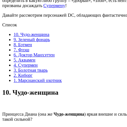
определить в какую-либо группу – «добрый», «злой», есть нейт
призваны досаждать
Супермену
!
Давайте рассмотрим персонажей DC, обладающих фантастичной 
Список
10. Чудо-женщина
9. Зеленый фонарь
8. Бэтмен
7. Флэш
6. Доктор Манхэттен
5. Аквамен
4. Супермен
3. Болотная тварь
2. Киборг
1. Марсианский охотник
10.
Чудо-женщина
Принцесса Диана (она же
Чудо-женщина
) яркая внешне и сил
такой сильной?