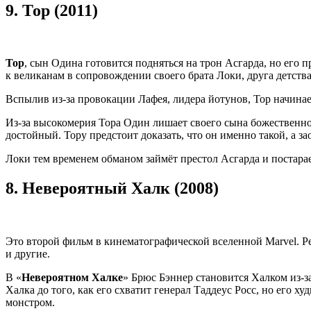
9.
Тор (2011)
Тор
, сын Одина готовится подняться на трон Асгарда, но его 
к великанам в сопровождении своего брата Локи, друга детств
Вспылив из-за провокации Лафея, лидера йотунов, Тор начинае
Из-за высокомерия Тора Один лишает своего сына божественной
достойный. Тору предстоит доказать, что он именно такой, а з
Локи тем временем обманом займёт престол Асгарда и постарае
8.
Невероятный Халк (2008)
Это второй фильм в кинематографической вселенной Marvel. Р
и другие.
В «
Невероятном Халке
» Брюс Бэннер становится Халком из-з
Халка до того, как его схватит генерал Таддеус Росс, но его 
монстром.