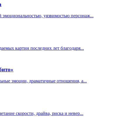
а
й эмоциональностью, уязвимостью персонаж...
даемых картин последних лет благодаря...
збито»
льные эмоции, драматичные отношения, а...
тание скорости, драйва, риска и невер...