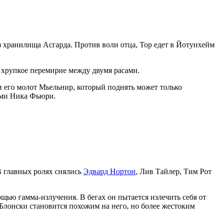
из хранилища Асгарда. Против воли отца, Тор едет в Йотунхейм
я хрупкое перемирие между двумя расами.
и его молот Мьельнир, который поднять может только
тами Ника Фьюри.
В главных ролях снялись
Эдвард Нортон
, Лив Тайлер, Тим Рот
ью гамма-излучения. В бегах он пытается излечить себя от
 Блонски становится похожим на него, но более жестоким