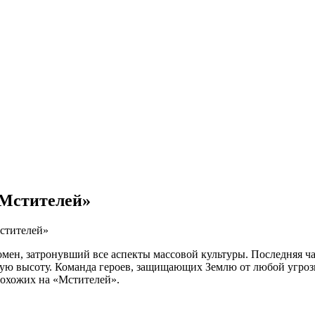
«Мстителей»
Мстителей»
омен, затронувший все аспекты массовой культуры. Последняя ч
имую высоту. Команда героев, защищающих Землю от любой угроз
 похожих на «Мстителей».