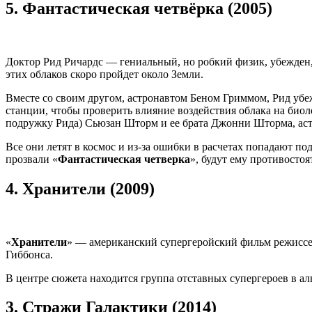
5.
Фантастическая четвёрка (2005)
Доктор Рид Ричардс — гениальный, но робкий физик, убежден,
этих облаков скоро пройдет около Земли.
Вместе со своим другом, астронавтом Беном Гриммом, Рид убе
станции, чтобы проверить влияние воздействия облака на биол
подружку Рида) Сьюзан Шторм и ее брата Джонни Шторма, аст
Все они летят в космос и из-за ошибки в расчетах попадают под
прозвали «
Фантастическая четверка
», будут ему противостоя
4.
Хранители (2009)
«
Хранители
» — американский супергеройский фильм режиссе
Гиббонса.
В центре сюжета находится группа отставных супергероев в а
3.
Стражи Галактики (2014)