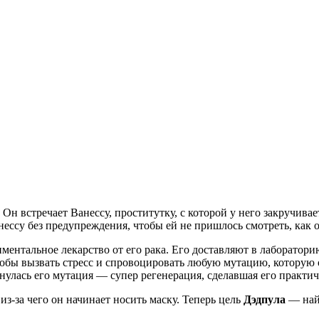
встречает Ванессу, проститутку, с которой у него закручивает
ессу без предупреждения, чтобы ей не пришлось смотреть, как о
ментальное лекарство от его рака. Его доставляют в лаборатор
обы вызвать стресс и спровоцировать любую мутацию, которую 
снулась его мутация — супер регенерация, сделавшая его практи
-за чего он начинает носить маску. Теперь цель
Дэдпула
— найт