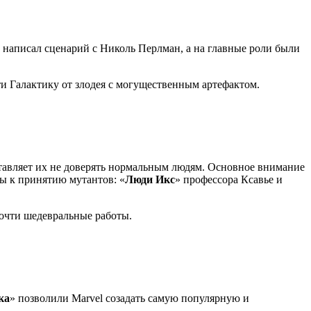
написал сценарий с Николь Перлман, а на главные роли были
и Галактику от злодея с могущественным артефактом.
ставляет их не доверять нормальным людям. Основное внимание
ды к принятию мутантов: «
Люди Икс
» профессора Ксавье и
почти шедевральные работы.
ка
» позволили Marvel созадать самую популярную и