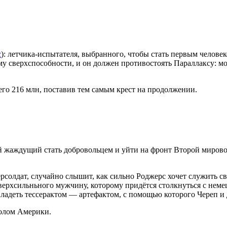
с
): летчика-испытателя, выбранного, чтобы стать первым челове
 ему сверхспособности, и он должен противостоять Параллаксу:
его 216 млн, поставив тем самым крест на продолжении.
жаждущий стать добровольцем и уйти на фронт Второй мировой.
солдат, случайно слышит, как сильно Роджерс хочет служить св
сверхсильньного мужчину, которому придётся столкнуться с не
авладеть тессерактом — артефактом, с помощью которого Череп и
волом Америки.