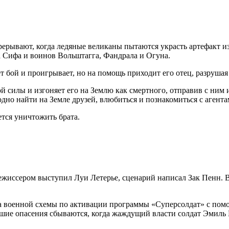
прерывают, когда ледяные великаны пытаются украсть артефакт 
а Сифа и воинов Вольштагга, Фандрала и Огуна.
т бой и проигрывает, но на помощь приходит его отец, разруша
 силы и изгоняет его на Землю как смертного, отправив с ним 
аодно найти на Земле друзей, влюбиться и познакомиться с аген
тся уничтожить брата.
ежиссером выступил Луи Летерье, сценарий написал Зак Пенн. 
а военной схемы по активации программы «Суперсолдат» с помощ
худшие опасения сбываются, когда жаждущий власти солдат Эмиль