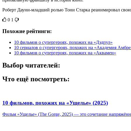
Роберт Дауни-младший ролью Тони Старка реанимировал свою к
0
1
Похожие рейтинги:
10 фильмов о супергероях, похожих на «Дэдпул»
10 сериалов о супергероях, похожих на «Академия Амбре
10 фильмов о супергероях, похожих на «Аквамен»
Выбор читателей:
Что ещё посмотреть:
10 фильмов, похожих на «Ущелье» (2025)
Фильм «Ущелье» (The Gorge, 2025) — это сочетание напряжённо