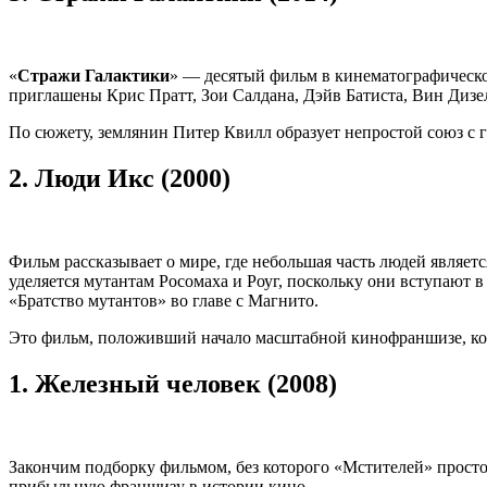
«
Стражи Галактики
» — десятый фильм в кинематографическо
приглашены Крис Пратт, Зои Салдана, Дэйв Батиста, Вин Дизель
По сюжету, землянин Питер Квилл образует непростой союз с 
2.
Люди Икс (2000)
Фильм рассказывает о мире, где небольшая часть людей являе
уделяется мутантам Росомаха и Роуг, поскольку они вступают
«Братство мутантов» во главе с Магнито.
Это фильм, положивший начало масштабной кинофраншизе, кото
1.
Железный человек (2008)
Закончим подборку фильмом, без которого «Мстителей» просто
прибыльную франшизу в истории кино.