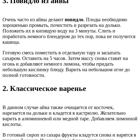
3.
Повидло из айвы
Очень часто из айвы делают
повидло
. Плоды необходимо
хорошенько промыть, почистить и разрезать на дольки.
Положить их в кипящую воду на 3 минуты. Слить и
поработать немного блендером до тех пор, пока не получится
кашица.
Готовую смесь поместить в отдельную тару и засыпать
сахаром. Оставить на 5 часов. Затем массу снова ставят на
огонь и добавляют немного лимона, чтобы придать
небольшую кислинку блюду. Варить на небольшом огне до
полной готовности.
2.
Классическое варенье
В данном случае айва также очищается от косточек,
нарезается на дольки и кладется в кастрюлю. Желательно
варить в алюминиевой или медной таре. Добавляем лимонной
кислоты.
В готовый сироп из сахара фрукты кладутся снова и варятся в