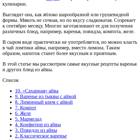
кулинарии.
Выглядит она, как яблоко шарообразной или грушевидной
формы. Мякоть не сочная, но по вкусу сладковатая. Созревает
к сентябрю месяцу. Многие заготавливают ее для получения
различных блюд, например, варенья, повидла, компота, желе.
В сыром виде практически не употребляется, но можно класть
в чай ломтики айвы, например, вместо лимона. Таким
образом, напиток станет более вкусным и приятным.
В этой статье мы рассмотрим самые вкусные рецепты варенья
и других блюд из айвы.
Список
10. «Сахарная» айва
9. Варенье из тыквы с айвой
8. Лимонный крем с айвой
7. Компот
6. Желе
5. Мармелад
4. Конфитюр из айвы
3. Повидло из айвы
2. Классическое варенье