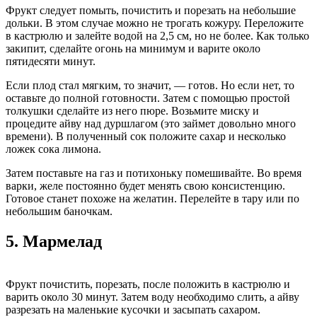
Фрукт следует помыть, почистить и порезать на небольшие
дольки. В этом случае можно не трогать кожуру. Переложите
в кастрюлю и залейте водой на 2,5 см, но не более. Как только
закипит, сделайте огонь на минимум и варите около
пятидесяти минут.
Если плод стал мягким, то значит, — готов. Но если нет, то
оставьте до полной готовности. Затем с помощью простой
толкушки сделайте из него пюре. Возьмите миску и
процедите айву над дуршлагом (это займет довольно много
времени). В полученный сок положите сахар и несколько
ложек сока лимона.
Затем поставьте на газ и потихоньку помешивайте. Во время
варки, желе постоянно будет менять свою консистенцию.
Готовое станет похоже на желатин. Перелейте в тару или по
небольшим баночкам.
5.
Мармелад
Фрукт почистить, порезать, после положить в кастрюлю и
варить около 30 минут. Затем воду необходимо слить, а айву
разрезать на маленькие кусочки и засыпать сахаром.