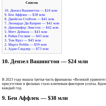
Список
10. Дензел Вашингтон — $24 млн
9. Бен Аффлек — $38 млн
8. Джейсон Стейтем — $41 млн
7. Леонардо Ди Каприо — $41 млн
6. Дженнифер Энистон — $42 млн
5. Мэтт Деймон — $43 млн
4. Райан Гослинг — $43 млн
3. Том Круз — $45 млн
2. Марго Робби — $59 млн
1. Адам Сэндлер — $73 млн
10.
Дензел Вашингтон — $24 млн
В 2023 году вышла третья часть франшизы «Великий уравнител
присутствие в фильмах стало ключевым фактором успеха. Кром
каждый год.
9.
Бен Аффлек — $38 млн