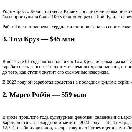
Роль «просто Кена» принесла Райану Гослингу не только номина
была прослушана более 100 миллионов раз на Spotify, и, к сло
Райан Гослинг завоевал сердца миллионов фанатов своим тала
3.
Том Круз — $45 млн
В возрасте 61 года звезда боевиков Том Круз не только вызыв
зарабатывать деньги. Он одним из немногих, а возможно, и по
до того, как студия окупит его съемочные издержки.
В 2023 году он заработал средства на последнем фильме серии
2.
Марго Робби — $59 млн
В июле прошлого года культурный феномен, связанный с Барби
Барби, достигли рекордной отметки в 2023 году — $1,45 млрд,
12,5% от общих доходов, которые журнал Forbes оценивает в б