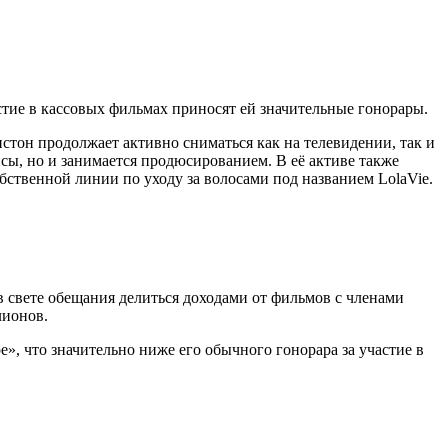
тие в кассовых фильмах приносят ей значительные гонорары.
тон продолжает активно сниматься как на телевидении, так и
исы, но и занимается продюсированием. В её активе также
собственной линии по уходу за волосами под названием LolaVie.
в свете обещания делиться доходами от фильмов с членами
лионов.
», что значительно ниже его обычного гонорара за участие в