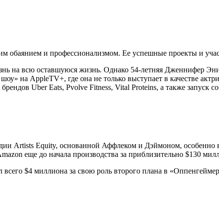
им обаянием и профессионализмом. Ее успешные проекты и учас
знь на всю оставшуюся жизнь. Однако 54-летняя Дженнифер Энис
шоу» на AppleTV+, где она не только выступает в качестве актр
ндов Uber Eats, Pvolve Fitness, Vital Proteins, а также запуск 
дии Artists Equity, основанной Аффлеком и Дэймоном, особенно 
Amazon еще до начала производства за приблизительно $130 мил
 всего $4 миллиона за свою роль второго плана в «Оппенгеймере