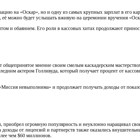
цию на «Оскар», но и одну из самых крупных зарплат в его карь
ву, её можно будет услышать вживую на церемонии вручения «Оск
нтом и обаянием. Его роли в кассовых хитах продолжают принос
ает общепринятое мнение своим смелым каскадерским мастерством
следним актером Голливуда, который получает процент от кассов
 «Миссия невыполнима» и продолжает получать доходы от показо
, приобрел огромную популярность и неуклонно наращивал свои
 а доходы от лицензий и партнерств также оказались внушитель
олее чем $60 миллионов.