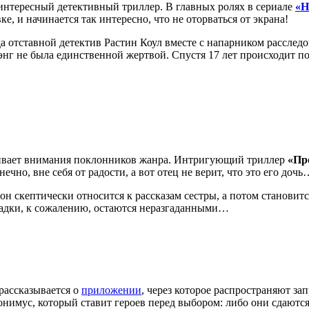
 интересный детективный триллер. В главных ролях в сериале
«Н
е, и начинается так интересно, что не оторваться от экрана!
да отставной детектив Растин Коул вместе с напарником расслед
энг не была единственной жертвой. Спустя 17 лет происходит по
живает внимания поклонников жанра. Интригующий триллер
«Пр
ечно, вне себя от радости, а вот отец не верит, что это его дочь
н скептически относится к рассказам сестры, а потом становитс
агадки, к сожалению, остаются неразгаданными…
 рассказывается о
приложении
, через которое распространяют за
нимус, который ставит героев перед выбором: либо они сдаютс