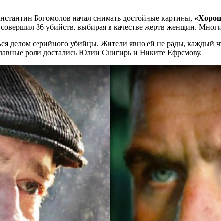
Константин Богомолов начал снимать достойные картины,
«Хорош
 совершил 86 убийств, выбирая в качестве жертв женщин. Многи
ься делом серийного убийцы. Жители явно ей не рады, каждый ч
 Главные роли достались Юлии Снигирь и Никите Ефремову.