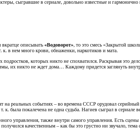
ктеры, сыгравшие в сериале, довольно известные и гармонично 
и вкратце описывать
«Водоворот»
, то это смесь «Закрытой шко
. к. в нем много крови, обнаженки, наркотиков и мата.
 подростков, которых никто не спохватился. Раскрывая это дел
имы, их никто не ждет дома… Каждому придется заглянуть внутр
ят на реальных событиях – во времена СССР орудовал серийный
 т. к. была покалечена не одна судьба. Нагиев сыграл в сериале 
венного управления, также внутри самого управления. Есть сцен
получился качественным – как бы это грустно ни звучало, тема