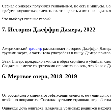
Сериал о хакерах получился гениальным, но есть и минусы. Со
требует подчиниться, сделать то, что просит, а именно – сдат
Что выберут главные герои?
7.
История Джеффри Дамера, 2022
Американский
триллер
рассказывает историю Джеффри Дамера, 
трупами жертв, а части тела употреблял в пищу. Дамера приг
Эван Питерс прекрасно вжился в образ серийного убийцы, слож
Создатели вместе со зрителями стараются понять, что было 
6.
Мертвое озеро, 2018–2019
От российского кинематографа ждешь немного, ему еще долго р
особенно понравится. Снежная пустыня: страшная, первобытна
Однажды дочь олигарха, владельца урановых родников находят 