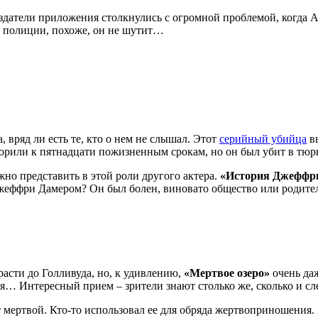
здатели приложения столкнулись с огромной проблемой, когда А
ься полиции, похоже, он не шутит…
вряд ли есть те, кто о нем не слышал. Этот
серийный убийца
вы
оворили к пятнадцати пожизненным срокам, но он был убит в тю
но представить в этой роли другого актера.
«История Джеффр
с Джеффри Дамером? Он был болен, виновато общество или роди
асти до Голливуда, но, к удивлению,
«Мертвое озеро»
очень даж
я… Интересный прием – зрители знают столько же, сколько и сл
мертвой. Кто-то использовал ее для обряда жертвоприношения. 