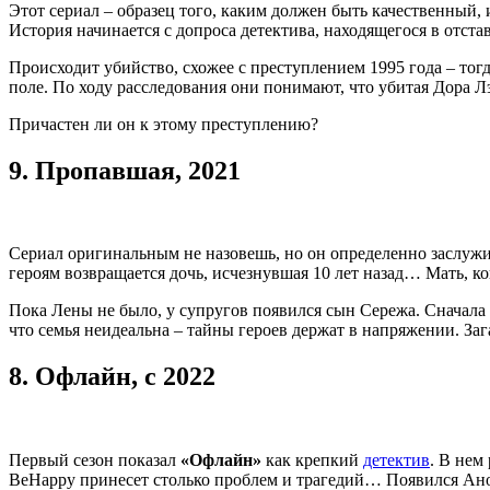
Этот сериал – образец того, каким должен быть качественный,
История начинается с допроса детектива, находящегося в отставк
Происходит убийство, схожее с преступлением 1995 года – тог
поле. По ходу расследования они понимают, что убитая Дора Л
Причастен ли он к этому преступлению?
9.
Пропавшая, 2021
Сериал оригинальным не назовешь, но он определенно заслу
героям возвращается дочь, исчезнувшая 10 лет назад… Мать, кон
Пока Лены не было, у супругов появился сын Сережа. Сначала о
что семья неидеальна – тайны героев держат в напряжении. З
8.
Офлайн, с 2022
Первый сезон показал
«Офлайн»
как крепкий
детектив
. В нем
BeHappy принесет столько проблем и трагедий… Появился Ано