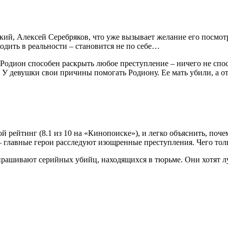
ий, Алексей Серебряков, что уже вызывает желание его посмот
ходить в реальности – становится не по себе…
 Родион способен раскрыть любое преступление – ничего не спос
. У девушки свои причины помогать Родиону. Ее мать убили, а о
 рейтинг (8.1 из 10 на «Кинопоиске»), и легко объяснить, поче
 главные герои расследуют изощренные преступления. Чего тол
прашивают серийных убийц, находящихся в тюрьме. Они хотят лу