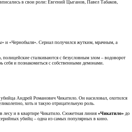
вписались в свои роли: Евгений Цыганов, Павел Табаков,
лы» и «Чернобыля». Сериал получился жутким, мрачным, а
о, полицейские сталкиваются с безусловным злом – водоворот
ь себя и познакомиться с собственными демонами.
 убийца Андрей Романович Чикатило. Он насиловал, охотился
великолепно, хоть и такую отрицательную роль.
ы в лесу и в квартире Чикатило. Сюжетная линия
«Чикатило»
до
 серийных убийц – одна из самых популярных в кино.