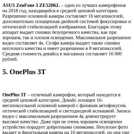
ASUS ZenFone 3 ZE520KL
– один из лучших камерофонов
на 2018 год, находящийся в средней ценовой категории.
Разрешение основной камеры составляет 16 мегапикселей,
дополнительно оснащенная двойной системой фокусировки и
оптической стабилизацией изображения. Благодаря этому
аппарат выдает снимки безупречного качества, как при
хорошем, так и плохом освещении. Максимальное разрешение
видео составляет 4к. Селфи камера выдает также снимки
неплохого качества и имеет разрешение в 8 мегапикселей.
Средняя стоимость девайса в магазинах составляет 16 000
рублей.
5.
OnePlus 3T
OnePlus 3T
– отличный камерофон, который находится в
средней ценовой категории. Девайс оснащен 16-
мегапиксельной основной камерой с фазовым автофокусом,
оптической стабилизацией и светодиодной вспышкой. Запись
видео с максимальным разрешением 4к демонстрирует
высокое качество. Даже при не очень хорошем освещении
устройство порадует добротными снимками. Неплохие фото
выдает и фронтальная камера на 16 мегапикселей, но она уже