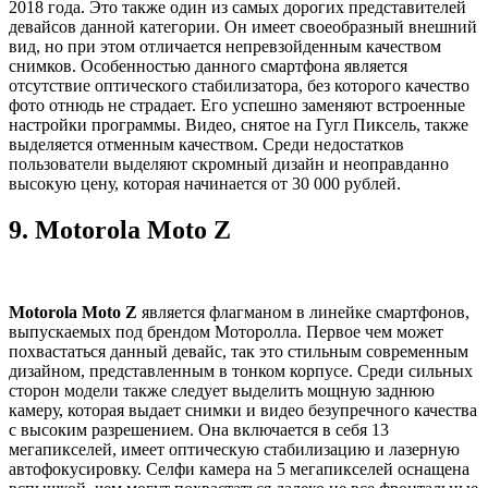
2018 года. Это также один из самых дорогих представителей
девайсов данной категории. Он имеет своеобразный внешний
вид, но при этом отличается непревзойденным качеством
снимков. Особенностью данного смартфона является
отсутствие оптического стабилизатора, без которого качество
фото отнюдь не страдает. Его успешно заменяют встроенные
настройки программы. Видео, снятое на Гугл Пиксель, также
выделяется отменным качеством. Среди недостатков
пользователи выделяют скромный дизайн и неоправданно
высокую цену, которая начинается от 30 000 рублей.
9.
Motorola Moto Z
Motorola Moto Z
является флагманом в линейке смартфонов,
выпускаемых под брендом Моторолла. Первое чем может
похвастаться данный девайс, так это стильным современным
дизайном, представленным в тонком корпусе. Среди сильных
сторон модели также следует выделить мощную заднюю
камеру, которая выдает снимки и видео безупречного качества
с высоким разрешением. Она включается в себя 13
мегапикселей, имеет оптическую стабилизацию и лазерную
автофокусировку. Селфи камера на 5 мегапикселей оснащена