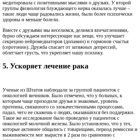
медитировала с позитивными мыслями о друзьях. У второй
группы физиология блуждающего нерва оказалась лучше –
такие люди чаще радовались жизни, были более психически
здоровы и меньше болели.
Вместе с друзьями мы веселимся, делимся впечатлениями,
бурно обсуждаем интересующие нас вещи, что улучшает
секрецию нейромедиаторов (допамин) и гормонов счастья
(серотонин). Дружба спасает от затяжных депрессий,
облегчает грусть, что укрепляет нашу психику.
5.
Ускоряет лечение рака
Ученые из Штатов наблюдали за группой пациенток с
онкологией яичников. Было отмечено, что у больных, к
которым чаще приходили друзья и знакомые, уровень
протеина, связанного со злокачественными процессами,
падал, чего не скажешь о людях, оказавшихся без поддержки.
Такое же исследование было проведено у пациенток с
онкологией молочной железы. Было установлено, что у тех,
которые активнее общались с товарищами, период ремиссии и
выживаемости мог вырасти в 2 раза по сравнению с