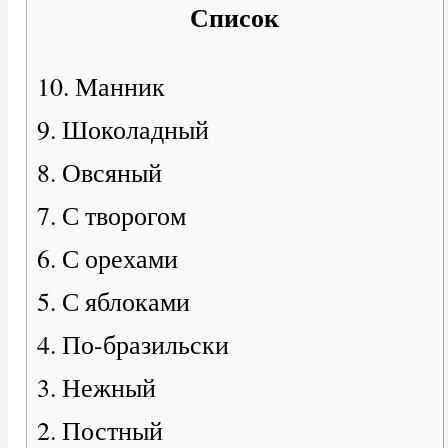
Список
10. Манник
9. Шоколадный
8. Овсяный
7. С творогом
6. С орехами
5. С яблоками
4. По-бразильски
3. Нежный
2. Постный