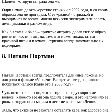
Шанель, которую сыграла она же.
Одри начала делать короткие стрижки с 2002 года, и со своим
образом она не прогадала. С ее «рваной» стрижкой и
вьющимися волосами можно всячески экспериментировать,
делая укладки в разном виде.
Как бы там ни было – прическа актрисы добавляет ее образу
романтичности и шарма. Тем, кто может похвастаться
красивой шеей и плечами, стрижка всегда замечательно их
подчеркнет.
8.
Натали Портман
Натали Портман всегда предпочитала длинные локоны, но
для роли в фильме «V значит Вендетта» звезде пришлось
побриться налысо (было это в 2005 году).
Чуть позже стало ясно, что звезде очень идут короткие
волосы, какое-то время она ходила с каре, и это напомнило ее
роль, которую она сыграла в детстве в фильме «Леон».
Жаль, что актриса не захотела оставлять каре, как здорово она