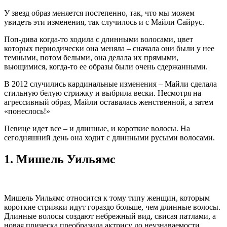
У звезд образ меняется постепенно, так, что мы можем
увидеть эти изменения, так случилось и с Майли Сайрус.
Поп-дива когда-то ходила с длинными волосами, цвет
которых периодически она меняла – сначала они были у нее
темными, потом белыми, она делала их прямыми,
вьющимися, когда-то ее образы были очень сдержанными.
В 2012 случились кардинальные изменения – Майли сделала
стильную белую стрижку и выбрила вески. Несмотря на
агрессивный образ, Майли оставалась женственной, а затем
«понеслось!»
Певице идет все – и длинные, и короткие волосы. На
сегодняшний день она ходит с длинными русыми волосами.
1.
Мишель Уильямс
Мишель Уильямс относится к тому типу женщин, которым
короткие стрижки идут гораздо больше, чем длинные волосы.
Длинные волосы создают небрежный вид, свисая патлами, а
новая прическа преобразила актрису до неузнаваемости.