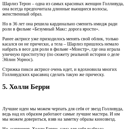
Шарлиз Терон – одна из самых красивых женщин Голливуда,
она всегда предпочитала длинные вьющиеся волосы,
женственный образ.
Но в 36 лет она решила кардинально сменить имидж ради
роли в фильме «Безумный Макс: дорога ярости».
Ранее актрисе уже приходилось менять свой облик, только
касался он не прически, а тела – Шарлиз пришлось немало
набрать в весе для роли в фильме «Монстр», где она играла
уличную проститутку (по сюжету реальной истории о деле
Эйлин Уорнос).
Стрижка пикси актрисе очень идет, и вдохновила многих
Голливудских красавиц сделать такую же прическу.
5.
Холли Берри
Лучшие идеи мы можем черпать для себя от звезд Голливуда,
ведь над их образом работают самые лучшие мастера. И им
мы можем довериться, взяв на заметку образы кинозвезд.
Но, например, Холли Берри, сама для себя выбрала