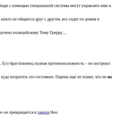
 Люди с помощью специальной системы могут управлять ими и
никто не общается друг с другом, все сидят по домам и
 поручено полицейскому Тому Грирру…
й. Его брат-близнец полная противоположность – он построил
 куда потратить это состояние. Парень еще не понял, что он
на
ю он превращается в
хакера
Нео.