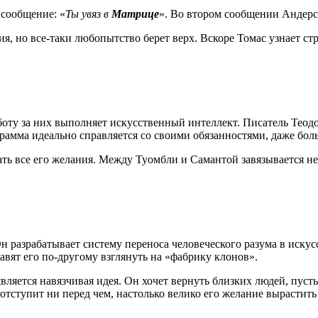
 сообщение: «
Ты увяз в
Матрице
». Во втором сообщении Андерс
я, но все-таки любопытство берет верх. Вскоре Томас узнает 
аботу за них выполняет искусственный интеллект. Писатель Тео
рамма идеально справляется со своими обязанностями, даже бол
ать все его желания. Между Туомбли и Самантой завязывается 
н разрабатывает систему переноса человеческого разума в искус
авят его по-другому взглянуть на «фабрику клонов».
вляется навязчивая идея. Он хочет вернуть близких людей, пуст
отступит ни перед чем, настолько велико его желание вырастит