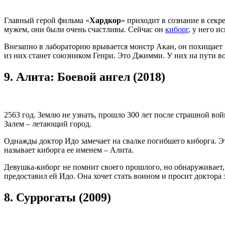
Главный герой фильма «
Хардкор
» приходит в сознание в секр
мужем, они были очень счастливы. Сейчас он
киборг
, у него и
Внезапно в лабораторию врывается монстр Акан, он похищает Эс
из них станет союзником Генри. Это Джимми. У них на пути в
9.
Алита: Боевой ангел (2018)
2563 год. Землю не узнать, прошло 300 лет после страшной во
Залем – летающий город.
Однажды доктор Идо замечает на свалке погибшего киборга. Эт
называет киборга ее именем – Алита.
Девушка-киборг не помнит своего прошлого, но обнаруживает, ч
предоставил ей Идо. Она хочет стать воином и просит доктора 
8.
Суррогаты (2009)