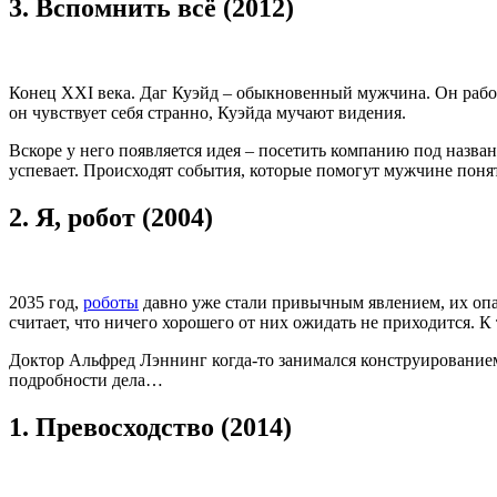
3.
Вспомнить всё (2012)
Конец XXI века. Даг Куэйд – обыкновенный мужчина. Он работа
он чувствует себя странно, Куэйда мучают видения.
Вскоре у него появляется идея – посетить компанию под назва
успевает. Происходят события, которые помогут мужчине понят
2.
Я, робот (2004)
2035 год,
роботы
давно уже стали привычным явлением, их опа
считает, что ничего хорошего от них ожидать не приходится. К
Доктор Альфред Лэннинг когда-то занимался конструированием
подробности дела…
1.
Превосходство (2014)