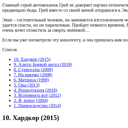
Главный герой автомеханик Грей не доверяет научно-техническ
предвещало беды. Грей вместе со своей женой отправился к Эва
Эван – состоятельный человек, он занимается изготовлением 
удается спасти, но он парализован. Пройдет немного времени, 
очень хочет отомстить за смерть любимой…
Если вы уже посмотрели эту киноленту, и она пришлась вам по
Список
10. Хардкор (2015)
9. Алита: Боевой ангел (2018)
8. Суррогаты (2009)
7. На крючке (2008)
6. Матрица (1999)
5. Она (2013)
4. Репродукция (2018)
3. Вспомнить всё (2012)
2. Я, робот (2004)
1. Превосходство (2014)
10.
Хардкор (2015)