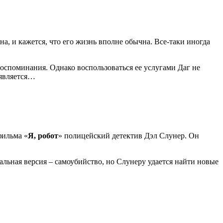
а, и кажется, что его жизнь вполне обычна. Все-таки иногда
оспоминания. Однако воспользоваться ее услугами Даг не
 является…
фильма «
Я, робот
» полицейский детектив Дэл Слунер. Он
льная версия – самоубийство, но Слунеру удается найти новые