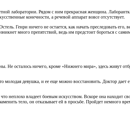
етной лаборатории. Рядом с ним прекрасная женщина. Лаборантка
скусственные конечности, а речевой аппарат вовсе отсутствует.
тель. Генри ничего не остается, как начать преследовать его, в
озникнет много препятствий, ведь им предстоит бороться с са
йны. Не осталось ничего, кроме «Нижнего мира», здесь живут о
о молодая девушка, и ее еще можно восстановить. Доктор дает е
то неплохо владеет боевым искусством. Вскоре она находит свое
заменить тело, он отказывает ей в просьбе. Пройдет немного вр