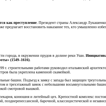
тся как преступление
. Президент страны Александр Лукашенко
е предлагает восстановить наказание тех, кто умышленно избег
сти города, в окружении прудов в долине реки Уши.
Инициатива
ты» (1549–1616)
.
 1599 г. строительными работами руководил итальянский архите
метров была укреплена каменной скамейкой.
льные башни. Подъезд к замку с запада был защищен треугольны
стом и трехэтажный замок с небольшими восьмиугольными башня
сокой смотровой вышкой.
пекарня, конюшня и литейный цех. Крепостной комплекс постоян
вой, позднеренессансной, барочной, классицистической и незави