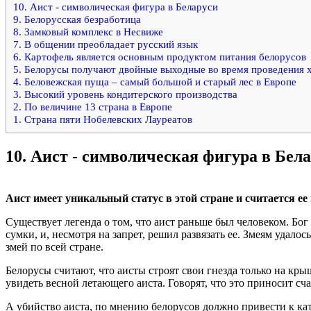
10. Аист - символическая фигура в Беларуси
9. Белорусская безработица
8. Замковый комплекс в Несвиже
7. В общении преобладает русский язык
6. Картофель является основным продуктом питания белорусов
5. Белорусы получают двойные выходные во время проведения 
4. Беловежская пуща – самый большой и старый лес в Европе
3. Высокий уровень кондитерского производства
2. По величине 13 страна в Европе
1. Страна пяти Нобелевских Лауреатов
10.
Аист - символическая фигура в Бел
Аист имеет уникальный статус в этой стране и считается 
Существует легенда о том, что аист раньше был человеком. Бог
сумки, и, несмотря на запрет, решил развязать ее. Змеям удалос
змей по всей стране.
Белорусы считают, что аисты строят свои гнезда только на кры
увидеть весной летающего аиста. Говорят, что это приносит счас
А убийство аиста, по мнению белорусов должно привести к кат