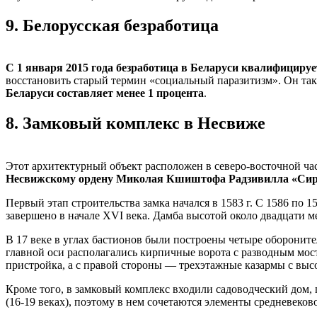
9.
Белорусская безработица
С 1 января 2015 года безработица в Беларуси квалифицируе
восстановить старый термин «социальный паразитизм». Он такж
Беларуси составляет менее 1 процента
.
8.
Замковый комплекс в Несвиже
Этот архитектурный объект расположен в северо-восточной ча
Несвижскому ордену Миколая Кшиштофа Радзивилла «Сиро
Первый этап строительства замка начался в 1583 г. С 1586 по
завершено в начале XVI века. Дамба высотой около двадцати 
В 17 веке в углах бастионов были построены четыре обороните
главной оси располагались кирпичные ворота с разводным мо
пристройка, а с правой стороны — трехэтажные казармы с вы
Кроме того, в замковый комплекс входили садоводческий дом, 
(16-19 веках), поэтому в нем сочетаются элементы средневеко