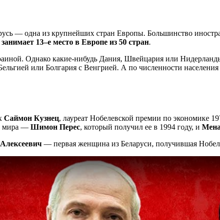
русь — одна из крупнейших стран Европы. Большинство иностра
занимает 13–е место в Европе из 50 стран
.
краиной. Однако какие-нибудь Дания, Швейцария или Нидерлан
Бельгией или Болгария с Венгрией. А по численности населения 
их
Саймон Кузнец
, лауреат Нобелевской премии по экономике 19
ии мира —
Шимон Перес
, который получил ее в 1994 году, и
Мена
 Алексеевич
— первая женщина из Беларуси, получившая Нобелев