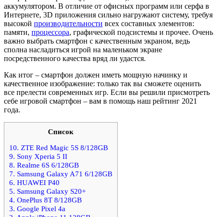
аккумулятором. В отличие от офисных программ или серфа в
Интернете, 3D приложения сильно нагружают систему, требуя
высокой
производительности
всех составных элементов:
памяти,
процессора
, графической подсистемы и прочее. Очень
важно выбрать смартфон с качественным экраном, ведь
сполна насладиться игрой на маленьком экране
посредственного качества вряд ли удастся.
Как итог – смартфон должен иметь мощную начинку и
качественное изображение: только так вы сможете оценить
все прелести современных игр. Если вы решили присмотреть
себе игровой смартфон – вам в помощь наш рейтинг 2021
года.
Список
10. ZTE Red Magic 5S 8/128GB
9. Sony Xperia 5 II
8. Realme 6S 6/128GB
7. Samsung Galaxy A71 6/128GB
6. HUAWEI P40
5. Samsung Galaxy S20+
4. OnePlus 8T 8/128GB
3. Google Pixel 4a