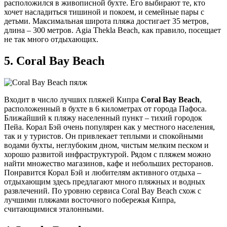
расположился в живописной бухте. Его выбирают те, кто
хочет насладиться тишиной и покоем, и семейные пары с
детьми. Максимальная широта пляжа достигает 35 метров,
длина – 300 метров. Agia Thekla Beach, как правило, посещает
не так много отдыхающих.
5.
Coral Bay Beach
Входит в число лучших пляжей Кипра
Coral Bay Beach
,
расположенный в бухте в 6 километрах от города Пафоса.
Ближайший к пляжу населенный пункт – тихий городок
Пейа. Корал Бэй очень популярен как у местного населения,
так и у туристов. Он привлекает теплыми и спокойными
водами бухты, неглубоким дном, чистым мелким песком и
хорошо развитой инфраструктурой. Рядом с пляжем можно
найти множество магазинов, кафе и небольших ресторанов.
Понравится Корал Бэй и любителям активного отдыха –
отдыхающим здесь предлагают много пляжных и водных
развлечений. По уровню сервиса Coral Bay Beach схож с
лучшими пляжами восточного побережья Кипра,
считающимися эталонными.