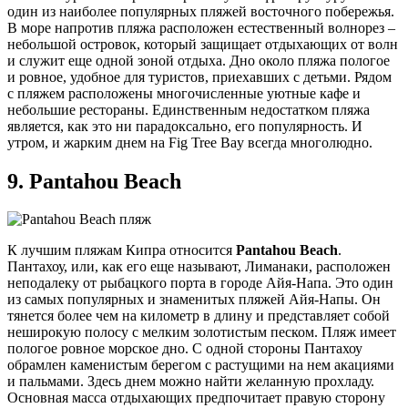
один из наиболее популярных пляжей восточного побережья.
В море напротив пляжа расположен естественный волнорез –
небольшой островок, который защищает отдыхающих от волн
и служит еще одной зоной отдыха. Дно около пляжа пологое
и ровное, удобное для туристов, приехавших с детьми. Рядом
с пляжем расположены многочисленные уютные кафе и
небольшие рестораны. Единственным недостатком пляжа
является, как это ни парадоксально, его популярность. И
утром, и жарким днем на Fig Tree Bay всегда многолюдно.
9.
Pantahou Beach
К лучшим пляжам Кипра относится
Pantahou Beach
.
Пантахоу, или, как его еще называют, Лиманаки, расположен
неподалеку от рыбацкого порта в городе Айя-Напа. Это один
из самых популярных и знаменитых пляжей Айя-Напы. Он
тянется более чем на километр в длину и представляет собой
неширокую полосу с мелким золотистым песком. Пляж имеет
пологое ровное морское дно. С одной стороны Пантахоу
обрамлен каменистым берегом с растущими на нем акациями
и пальмами. Здесь днем можно найти желанную прохладу.
Основная масса отдыхающих предпочитает правую сторону