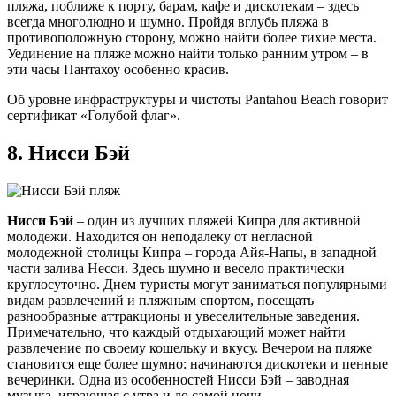
пляжа, поближе к порту, барам, кафе и дискотекам – здесь
всегда многолюдно и шумно. Пройдя вглубь пляжа в
противоположную сторону, можно найти более тихие места.
Уединение на пляже можно найти только ранним утром – в
эти часы Пантахоу особенно красив.
Об уровне инфраструктуры и чистоты Pantahou Beach говорит
сертификат «Голубой флаг».
8.
Нисси Бэй
Нисси Бэй
– один из лучших пляжей Кипра для активной
молодежи. Находится он неподалеку от негласной
молодежной столицы Кипра – города Айя-Напы, в западной
части залива Несси. Здесь шумно и весело практически
круглосуточно. Днем туристы могут заниматься популярными
видам развлечений и пляжным спортом, посещать
разнообразные аттракционы и увеселительные заведения.
Примечательно, что каждый отдыхающий может найти
развлечение по своему кошельку и вкусу. Вечером на пляже
становится еще более шумно: начинаются дискотеки и пенные
вечеринки. Одна из особенностей Нисси Бэй – заводная
музыка, играющая с утра и до самой ночи.