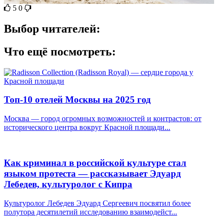
5
0
Выбор читателей:
Что ещё посмотреть:
Топ-10 отелей Москвы на 2025 год
Москва — город огромных возможностей и контрастов: от
исторического центра вокруг Красной площади...
Как криминал в российской культуре стал
языком протеста — рассказывает Эдуард
Лебедев, культуролог с Кипра
Культуролог Лебедев Эдуард Сергеевич посвятил более
полутора десятилетий исследованию взаимодейст...