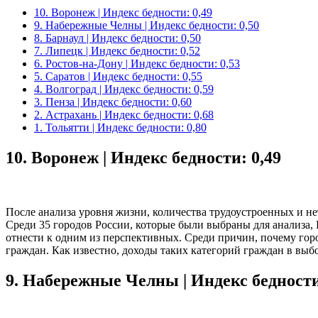
10. Воронеж | Индекс бедности: 0,49
9. Набережные Челны | Индекс бедности: 0,50
8. Барнаул | Индекс бедности: 0,50
7. Липецк | Индекс бедности: 0,52
6. Ростов-на-Дону | Индекс бедности: 0,53
5. Саратов | Индекс бедности: 0,55
4. Волгоград | Индекс бедности: 0,59
3. Пенза | Индекс бедности: 0,60
2. Астрахань | Индекс бедности: 0,68
1. Тольятти | Индекс бедности: 0,80
10.
Воронеж | Индекс бедности: 0,49
После анализа уровня жизни, количества трудоустроенных и н
Среди 35 городов России, которые были выбраны для анализа,
отнести к одним из перспективных. Среди причин, почему гор
граждан. Как известно, доходы таких категорий граждан в выбо
9.
Набережные Челны | Индекс бедности