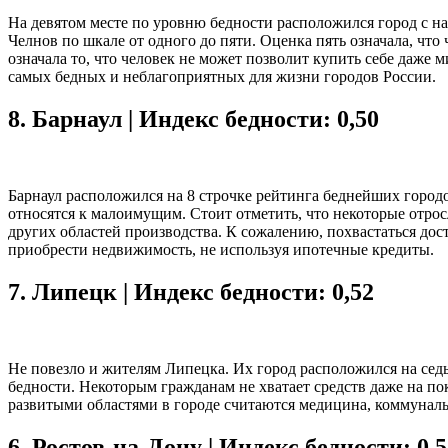
На девятом месте по уровню бедности расположился город с н
Челнов по шкале от одного до пяти. Оценка пять означала, чт
означала то, что человек не может позволит купить себе даже
самых бедных и неблагоприятных для жизни городов России.
8.
Барнаул | Индекс бедности: 0,50
Барнаул расположился на 8 строчке рейтинга беднейших город
относятся к малоимущим. Стоит отметить, что некоторые отр
других областей производства. К сожалению, похвастаться дос
приобрести недвижимость, не используя ипотечные кредиты.
7.
Липецк | Индекс бедности: 0,52
Не повезло и жителям Липецка. Их город расположился на седь
бедности. Некоторым гражданам не хватает средств даже на по
развитыми областями в городе считаются медицина, коммуналь
6.
Ростов-на-Дону | Индекс бедности: 0,5