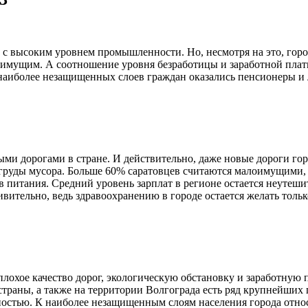
в с высоким уровнем промышленности. Но, несмотря на это, горо
имущим. А соотношение уровня безработицы и заработной платы 
наиболее незащищенных слоев граждан оказались пенсионеры и 
ыми дорогами в стране. И действительно, даже новые дороги горо
груды мусора. Больше 60% саратовцев считаются малоимущими, 
 питания. Средний уровень зарплат в регионе остается неутеши
ивительно, ведь здравоохранению в городе остается желать тольк
лохое качество дорог, экологическую обстановку и заработную п
страны, а также на территории Волгограда есть ряд крупнейших
дностью. К наиболее незащищенным слоям населения города отн