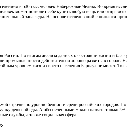
аселением в 530 тыс. человек Набережные Челны. Во время иссл
о человек может позволит себе купить любую вещь или отправить
 минимальный запас еды. На основе исследований социологи при
ов России. По итогам анализа данных о состоянии жизни и благ
осли промышленности действительно хорошо развиты в городе. 
тойным уровнем жизни своего населения Барнаул не может. Толь
мой строчке по уровню бедности среди российских городов. По 
купку дешевой еды. А обеспеченными можно назвать только 5% н
ные службы, а также социальная сфера.
3