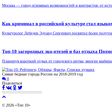
Москва — город огромных возможностей и контрастов: от исто
Как криминал в российской культуре стал языком
Культуролог Лебедев Эдуард Сергеевич посвятил более полутор
Топ-10 загородных эко-отелей и баз отдыха Подм
Планируя короткий отдых от городского ритма, многие выбираю
Самые бедные города России на 2018-2019 год
0
Поделиться
© 2026 «Топ 10»