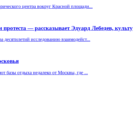
рического центра вокруг Красной площади...
 протеста — рассказывает Эдуард Лебедев, культ
а десятилетий исследованию взаимодейст...
осковья
т базы отдыха недалеко от Москвы, где ...