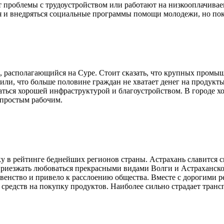
проблемы с трудоустройством или работают на низкооплачиваем
ся и внедряться социальные программы помощи молодежи, но пок
 располагающийся на Суре. Стоит сказать, что крупных промыш
ли, что больше половине граждан не хватает денег на продукты
аться хорошей инфраструктурой и благоустройством. В городе х
 простым рабочим.
у в рейтинге беднейших регионов страны. Астрахань славится 
риезжать любоваться прекрасными видами Волги и Астраханског
авенство и привело к расслоению общества. Вместе с дорогими 
средств на покупку продуктов. Наиболее сильно страдает транс