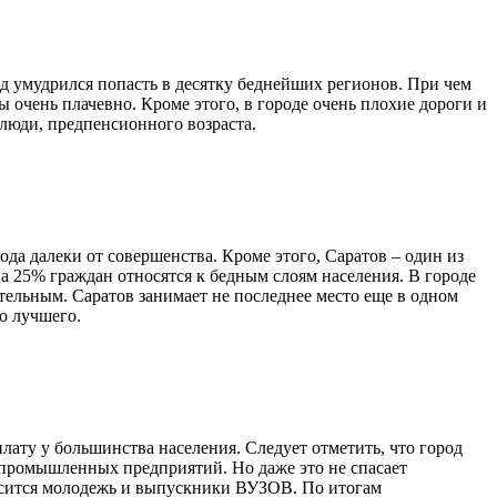
д умудрился попасть в десятку беднейших регионов. При чем
очень плачевно. Кроме этого, в городе очень плохие дороги и
люди, предпенсионного возраста.
да далеки от совершенства. Кроме этого, Саратов – один из
а 25% граждан относятся к бедным слоям населения. В городе
тельным. Саратов занимает не последнее место еще в одном
о лучшего.
лату у большинства населения. Следует отметить, что город
 промышленных предприятий. Но даже это не спасает
осится молодежь и выпускники ВУЗОВ. По итогам