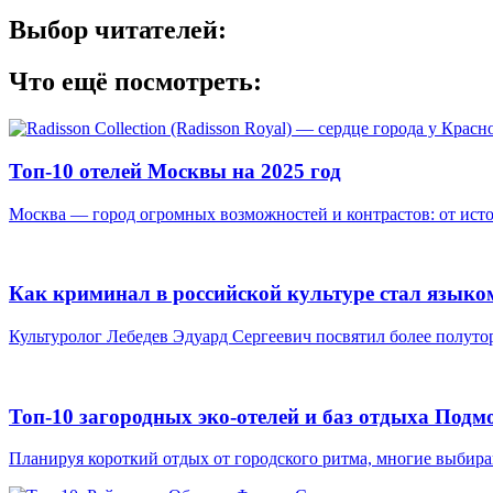
Выбор читателей:
Что ещё посмотреть:
Топ-10 отелей Москвы на 2025 год
Москва — город огромных возможностей и контрастов: от исто
Как криминал в российской культуре стал языком
Культуролог Лебедев Эдуард Сергеевич посвятил более полутор
Топ-10 загородных эко-отелей и баз отдыха Подм
Планируя короткий отдых от городского ритма, многие выбираю