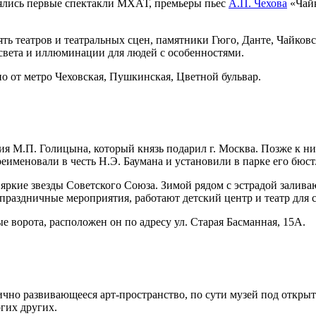
оялись первые спектакли МХАТ, премьеры пьес
А.П. Чехова
«Чайк
ять театров и театральных сцен, памятники Гюго, Данте, Чайков
з света и иллюминации для людей с особенностями.
но от метро Чеховская, Пушкинская, Цветной бульвар.
я М.П. Голицына, который князь подарил г. Москва. Позже к н
еименовали в честь Н.Э. Баумана и установили в парке его бюст
 яркие звезды Советского Союза. Зимой рядом с эстрадой заливаю
 праздничные мероприятия, работают детский центр и театр для 
е ворота, расположен он по адресу ул. Старая Басманная, 15А.
ично развивающееся арт-пространство, по сути музей под открыт
гих других.