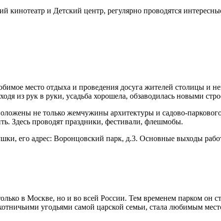
тний кинотеатр и Детский центр, регулярно проводятся интересн
имое место отдыха и проведения досуга жителей столицы и неко
ходя из рук в руки, усадьба хорошела, обзаводилась новыми стр
сположены не только жемчужины архитектуры и садово-паркового
ть. Здесь проводят праздники, фестивали, флешмобы.
ки, его адрес: Воронцовский парк, д.3. Основные выходы работ
лько в Москве, но и во всей России. Тем временем парком он ста
хотничьими угодьями самой царской семьи, стала любимым место