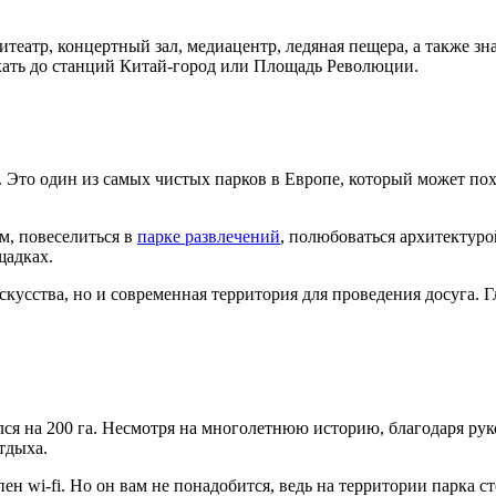
еатр, концертный зал, медиацентр, ледяная пещера, а также зн
ехать до станций Китай-город или Площадь Революции.
а. Это один из самых чистых парков в Европе, который может п
м, повеселиться в
парке развлечений
, полюбоваться архитектуро
щадках.
скусства, но и современная территория для проведения досуга. 
я на 200 га. Несмотря на многолетнюю историю, благодаря руко
тдыха.
ен wi-fi. Но он вам не понадобится, ведь на территории парка с