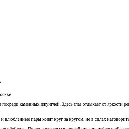
е
оскве
я посреди каменных джунглей. Здесь глаз отдыхает от яркости ре
 и влюбленные пары ходят круг за кругом, не в силах наговорить
ы не обойтись. Почти в каждом микрорайоне есть небольшой зеле