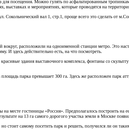
ана для посещения. Можно гулять по асфальтированным тропинка
х, выставках и мероприятиях, которые проводятся на территори
ул. Сокольнический вал 1, стр.1, проще всего это сделать от м.С
й вокруг, расположили на одноименной станции метро. Это нас
. И здесь действительно есть, на что посмотреть.
о красивые здания выставочного комплекса, фонтаны со скульп
площадь парка превышает 300 га. Здесь же расположен парк атт
 на месте гостиницы «Россия». Предполагалось построить на ее
зультате на 13 га самого дорогого участка земли в Москве появи
, но стоит самому посетить парк и решить, получился ли он так