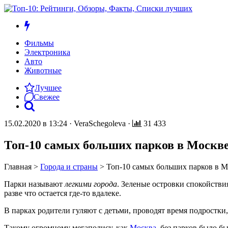
Фильмы
Электроника
Авто
Животные
Лучшее
Свежее
15.02.2020 в 13:24
·
VeraSchegoleva
·
31 433
Топ-10 самых больших парков в Москв
Главная
>
Города и страны
>
Топ-10 самых больших парков в М
Парки называют
легкими города
. Зеленые островки спокойстви
разве что остается где-то вдалеке.
В парках родители гуляют с детьми, проводят время подростки,
Такому огромному мегаполису, как
Москва
, без парков было б