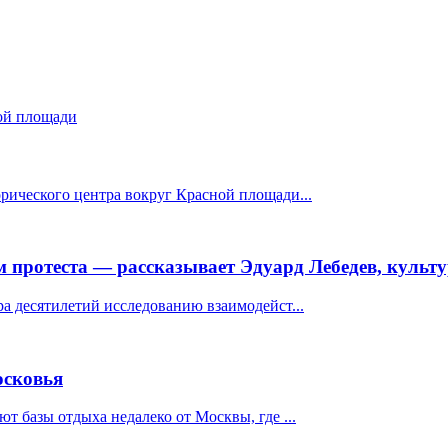
рического центра вокруг Красной площади...
 протеста — рассказывает Эдуард Лебедев, культ
а десятилетий исследованию взаимодейст...
осковья
т базы отдыха недалеко от Москвы, где ...