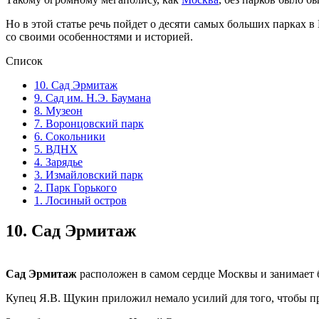
Но в этой статье речь пойдет о десяти самых больших парках в
со своими особенностями и историей.
Список
10. Сад Эрмитаж
9. Сад им. Н.Э. Баумана
8. Музеон
7. Воронцовский парк
6. Сокольники
5. ВДНХ
4. Зарядье
3. Измайловский парк
2. Парк Горького
1. Лосиный остров
10.
Сад Эрмитаж
Сад Эрмитаж
расположен в самом сердце Москвы и занимает б
Купец Я.В. Щукин приложил немало усилий для того, чтобы пр