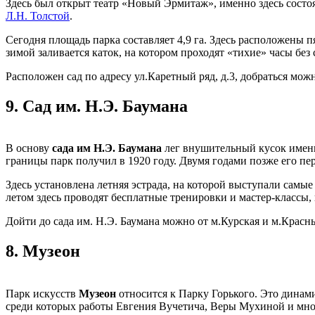
Здесь был открыт театр «Новый Эрмитаж», именно здесь сост
Л.Н. Толстой
.
Сегодня площадь парка составляет 4,9 га. Здесь расположены п
зимой заливается каток, на котором проходят «тихие» часы бе
Расположен сад по адресу ул.Каретный ряд, д.3, добраться мож
9.
Сад им. Н.Э. Баумана
В основу
сада им Н.Э. Баумана
лег внушительный кусок имени
границы парк получил в 1920 году. Двумя годами позже его пер
Здесь установлена летняя эстрада, на которой выступали самые
летом здесь проводят бесплатные тренировки и мастер-классы,
Дойти до сада им. Н.Э. Баумана можно от м.Курская и м.Красны
8.
Музеон
Парк искусств
Музеон
относится к Парку Горького. Это динам
среди которых работы Евгения Вучетича, Веры Мухиной и мно