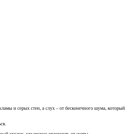
кламы и серых стен, а слух – от бесконечного шума, который
ся.
ный уголок, где можно отдохнуть от суеты.